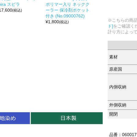
pira スピラ
ポリマー入り ネックク
17,600
ーラー 保冷剤ポケット
(税込)
付き (No.09000762)
※こちらの商
¥
1,800
(税込)
ド]
をご確認く
計り方によっ
素材
原産国
内側収納
外側収納
開閉
品番：060017