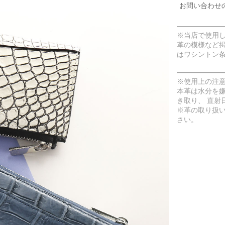
お問い合わせ
※当店で使用
革の模様など
はワシントン
※使用上の注
本革は水分を
き取り、 直射
※革の取り扱
さい。