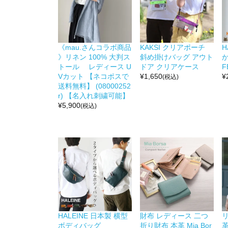
《mau.さんコラボ商品
KAKSI クリアポーチ
H
》リネン 100% 大判ス
斜め掛けバッグ アウト
か
トール レディース U
ドア クリアケース
F
Vカット 【ネコポスで
¥
1,650
¥
(税込)
送料無料】 (08000252
r) 【名入れ刺繍可能】
¥
5,900
(税込)
HALEINE 日本製 横型
財布 レディース 二つ
リ
ボディバッグ
折り財布 本革 Mia Bor
革