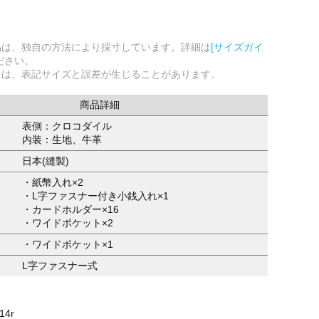
品は、独自の方法により採寸しています。詳細は
[サイズガイ
ださい。
ては、表記サイズと誤差が生じることがあります。
商品詳細
表側：クロコダイル
内装：生地、牛革
日本(縫製)
・紙幣入れ×2
・L字ファスナー付き小銭入れ×1
・カードホルダー×16
・ワイドポケット×2
・ワイドポケット×1
L字ファスナー式
14r