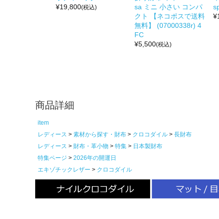
¥
19,800
sa ミニ 小さい コンパ
s
(税込)
クト 【ネコポスで送料
¥
無料】 (07000338r) 4
FC
¥
5,500
(税込)
商品詳細
item
レディース
素材から探す・財布
クロコダイル
長財布
レディース
財布・革小物
特集
日本製財布
特集ページ
2026年の開運日
エキゾチックレザー
クロコダイル