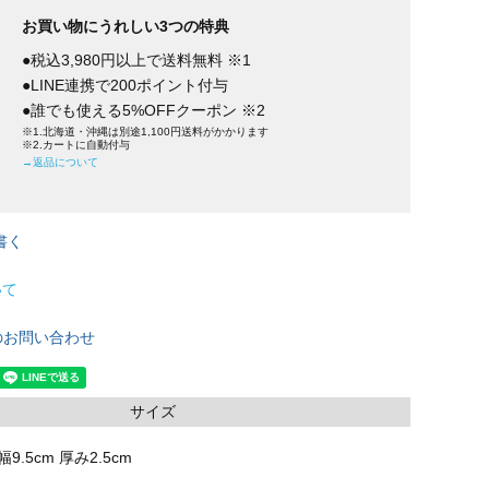
お買い物にうれしい3つの特典
●税込3,980円以上で送料無料 ※1
●LINE連携で200ポイント付与
●誰でも使える5%OFFクーポン ※2
※1.北海道・沖縄は別途1,100円送料がかかります
※2.カートに自動付与
→返品について
書く
いて
のお問い合わせ
サイズ
幅9.5cm 厚み2.5cm