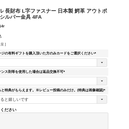
 長財布 L字ファスナー 日本製 鰐革 アウトポ
シルバー金具 4FA
14r
込
呈 ]
ージの有料ギフトを購入頂いた方のみカードをご選択ください
(
必
須
ナンス剤等を使用した場合は返品交換不可
)
(
必
須
ると特典がもらえます。※レビュー投稿のみだけ。(特典は画像確認)
)
(
必
須
てください
)