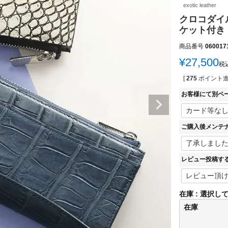
exotic leather
クロコダイル
ケット付き 
商品番号
060017
¥
27,500
税
[
275
ポイント進
お客様にて別ペ
ご購入後メンテ
レビュー投稿す
在庫
選択し
在庫