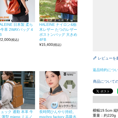
ALEINE 日本製 柔ら
HALEINE ナイロン&栃
牛革 2WAYバッグ 4
木レザー たつのレザー
B
ボストンバッグ 大きめ
22,000
4FB
(税込)
¥
15,400
(税込)
レビューを
返品特約につ
商品について
横幅19.5cm 縦
ュック 通勤 本革 牛
長時間ひんやり持続。
重量：約220g
 薄型 mieno ミエノ
mochro factory 高吸水