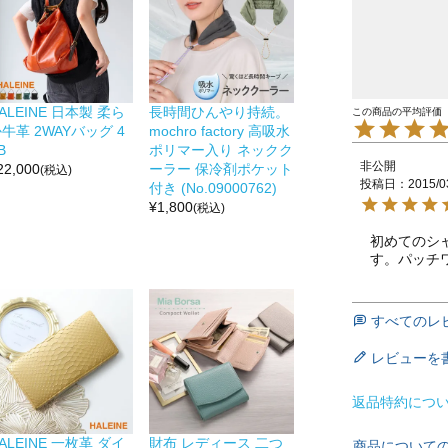
ALEINE 日本製 柔ら
長時間ひんやり持続。
牛革 2WAYバッグ 4
mochro factory 高吸水
B
ポリマー入り ネックク
非公開
22,000
ーラー 保冷剤ポケット
(税込)
投稿日
2015/0
付き (No.09000762)
¥
1,800
(税込)
初めてのシ
す。パッチ
すべてのレ
レビューを
返品特約につ
ALEINE 一枚革 ダイ
財布 レディース 二つ
商品について