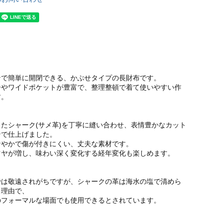
ンで簡単に開閉できる、かぶせタイプの長財布です。
ーやワイドポケットが豊富で、整理整頓で着て使いやすい作
す。
たシャーク(サメ革)を丁寧に縫い合わせ、表情豊かなカット
ンで仕上げました。
なやかで傷が付きにくい、丈夫な素材です。
ツヤが増し、味わい深く変化する経年変化も楽しめます。
では敬遠されがちですが、シャークの革は海水の塩で清めら
う理由で、
のフォーマルな場面でも使用できるとされています。