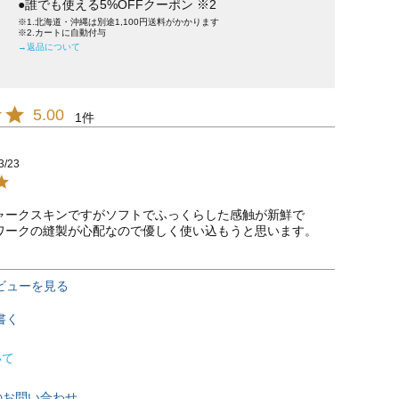
●誰でも使える5%OFFクーポン ※2
※1.北海道・沖縄は別途1,100円送料がかかります
※2.カートに自動付与
→返品について
5.00
1
3/23
ャークスキンですがソフトでふっくらした感触が新鮮で
ワークの縫製が心配なので優しく使い込もうと思います。
ビューを見る
書く
いて
のお問い合わせ