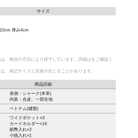
サイズ
10cm 厚み4cm
品は、独自の方法により採寸しています。詳細はをご確認く
ては、表記サイズと誤差が生じることがあります。
商品詳細
表側：シャーク(本革)
内装：合皮、一部生地
ベトナム(縫製)
ワイドポケット×3
カードホルダー×16
紙幣入れ×2
小銭入れ×1