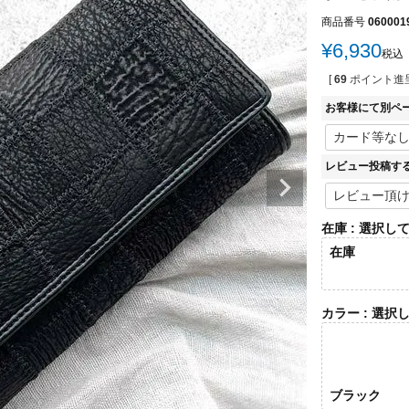
商品番号
060001
¥
6,930
税込
[
69
ポイント進呈
お客様にて別ペ
レビュー投稿す
在庫
選択し
在庫
カラー
選択
ブラック