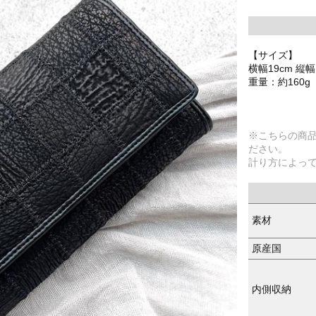
【サイズ】
横幅19cm 縦幅
重量：約160g
※こちらの商
ださい。
計り方によっ
素材
原産国
内側収納