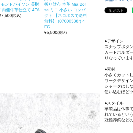
ヤモンドパイソン 長財
折り財布 本革 Mia Bor
 内側牛革仕立て 4FA
sa ミニ 小さい コンパ
27,500
クト 【ネコポスで送料
(税込)
無料】 (07000338r) 4
FC
¥
5,500
(税込)
●デザイン
スナップボタ
カードホルダ
りなっていま
●素材
小さくカットし
ワークデザイ
シャークはし
使い込むほど
●スタイル
革製品は仏事
れているとい
冠婚葬祭など