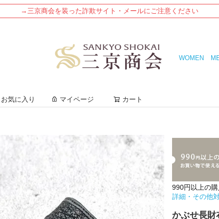
→三京商会を装った詐欺サイト・メールにご注意ください
WOMEN
M
検索
お気に入り
マイページ
カート
990円以上の
詳細・その他
かぶせ長財布 