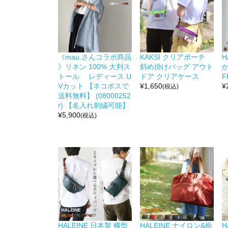
《mau.さんコラボ商品
KAKSI クリアポーチ
H
》リネン 100% 大判ス
斜め掛けバッグ アウト
か
トール レディース U
ドア クリアケース
F
Vカット 【ネコポスで
¥
1,650
¥
(税込)
送料無料】 (08000252
r) 【名入れ刺繍可能】
¥
5,900
(税込)
HALEINE 日本製 横型
HALEINE ナイロン&栃
H