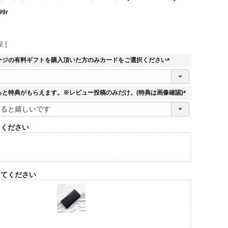
99r
 ]
ージの有料ギフトを購入頂いた方のみカードをご選択ください
(
必
須
ると特典がもらえます。※レビュー投稿のみだけ。(特典は画像確認)
)
(
必
須
てください
)
してください