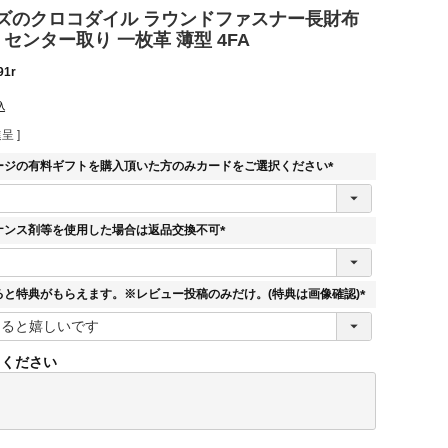
ズのクロコダイル ラウンドファスナー長財布
 センター取り 一枚革 薄型 4FA
91r
込
呈 ]
ージの有料ギフトを購入頂いた方のみカードをご選択ください
(
必
須
ナンス剤等を使用した場合は返品交換不可
)
(
必
須
ると特典がもらえます。※レビュー投稿のみだけ。(特典は画像確認)
)
(
必
須
てください
)