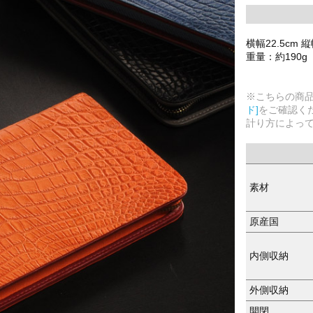
横幅22.5cm 縦
重量：約190g
※こちらの商
ド]
をご確認く
計り方によっ
素材
原産国
内側収納
外側収納
開閉