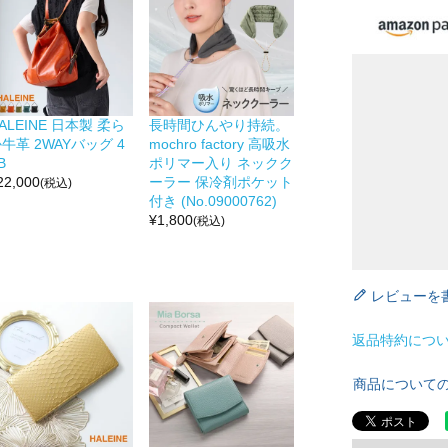
ALEINE 日本製 柔ら
長時間ひんやり持続。
牛革 2WAYバッグ 4
mochro factory 高吸水
B
ポリマー入り ネックク
22,000
ーラー 保冷剤ポケット
(税込)
付き (No.09000762)
¥
1,800
(税込)
レビューを
返品特約につ
商品について