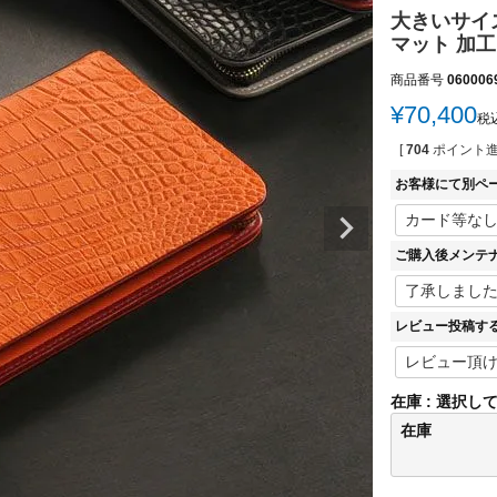
大きいサイ
マット 加工
商品番号
060006
¥
70,400
税
[
704
ポイント進
お客様にて別ペ
ご購入後メンテ
レビュー投稿す
在庫
選択し
在庫