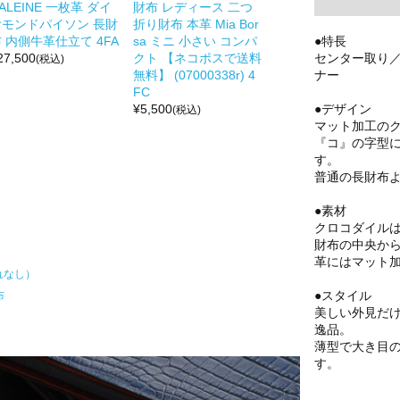
ALEINE 一枚革 ダイ
財布 レディース 二つ
ヤモンドパイソン 長財
折り財布 本革 Mia Bor
●特長
 内側牛革仕立て 4FA
sa ミニ 小さい コンパ
センター取り
27,500
クト 【ネコポスで送料
(税込)
ナー
無料】 (07000338r) 4
FC
●デザイン
¥
5,500
(税込)
マット加工の
『コ』の字型
す。
普通の長財布よ
●素材
クロコダイル
財布の中央か
革にはマット
れなし）
●スタイル
布
美しい外見だ
逸品。
薄型で大き目
す。