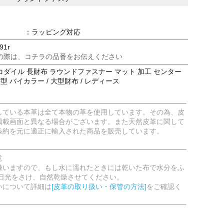
：ラッピング対応
91r
の際は、コチラの品番をお伝えください
ダイル 長財布 ラウンドファスナー マット 加工 センター
型 バイカラー / 大型財布 / レディース
している本革は全て本物の革を使用しています。その為、皮
掲載画面と異なる場合がございます。また天然皮革に関して
条約を元に適正に輸入された商品を販売しています。
意
嫌いますので、もし水に濡れたときには乾いた布で水分をふ
射日光をさけ、自然乾燥させてください。
いについて詳細は
[皮革の取り扱い・保管の方法]
をご確認く