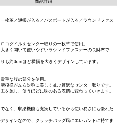
商品詳細
／一枚革／通帳が入る／パスポートが入る／ラウンドファス
クロコダイルをセンター取りの一枚革で使用。
に大きく開いて使いやすいラウンドファスナーの長財布で
りも約3cｍほど横幅を大きくデザインしています。
は貴重な腹の部分を使用。
ら腑模様が左右対称に美しく並ぶ贅沢なセンター取りです。
加工を施し、使うほどに味のある表情に変わっていきます。
けでなく、収納機能も充実しているから使い易さにも優れた
のデザインなので、クラッチバッグ風にエレガントに持てま