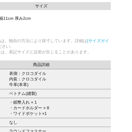
サイズ
幅11cm 厚み2cm
品は、独自の方法により採寸しています。詳細は
[サイズガイ
ださい。
ては、表記サイズと誤差が生じることがあります。
商品詳細
表側：クロコダイル
内装：クロコダイル
牛革(本革)
ベトナム(縫製)
・紙幣入れ × 1
・カードホルダー × 8
・ワイドポケット×1
なし
ラウンドファスナー