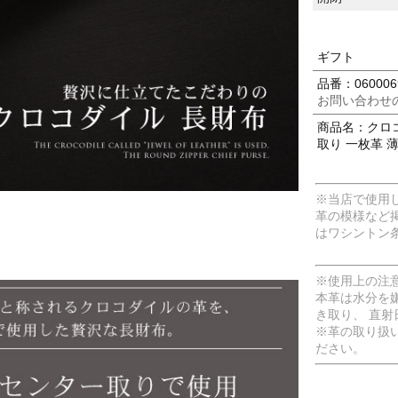
ギフト
品番：060006
お問い合わせ
商品名：クロコ
取り 一枚革 薄
※当店で使用
革の模様など
はワシントン
※使用上の注
本革は水分を
き取り、 直
※革の取り扱
ださい。