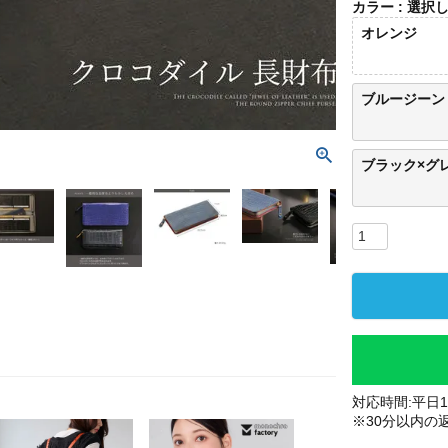
カラー
選択
オレンジ
ブルージーン
ブラック×グ
対応時間:平日10
※30分以内の