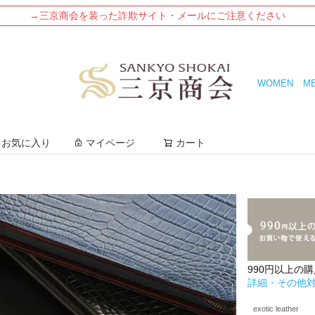
→三京商会を装った詐欺サイト・メールにご注意ください
WOMEN
M
検索
お気に入り
マイページ
カート
990円以上の
詳細・その他
exotic leather