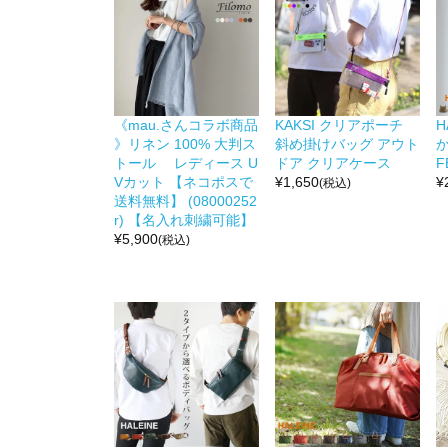
《mau.さんコラボ商品
KAKSI クリアポーチ
H
》リネン 100% 大判ス
斜め掛けバッグ アウト
か
トール レディース U
ドア クリアケース
F
Vカット 【ネコポスで
¥
1,650
¥
(税込)
送料無料】 (08000252
r) 【名入れ刺繍可能】
¥
5,900
(税込)