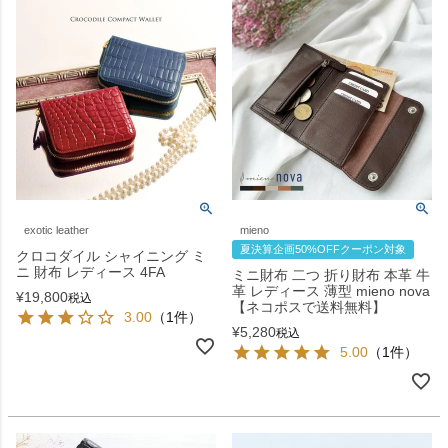
exotic leather
mieno
夏決算企画50%OFFクーポン対象
クロコダイル シャイニング ミ
ニ 財布 レディース 4FA
ミニ財布 二つ 折り財布 本革 牛
革 レディース 薄型 mieno nova
¥
19,800
税込
【ネコポスで送料無料】
3.00
（1件）
¥
5,280
税込
5.00
（1件）