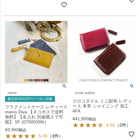
mieno
exotic leather
夏決算30%OFFクーポン対象
クロコダイル ミニ財布 レディ
ース 本革 シャイニング 加工
フラグメントケース レディース
4FA
mieno Diva 【ネコポスで送料
無料】【名入れ 別途購入で可
¥
41,800
税込
能】 5F (07000398r)
4.50
（2件）
¥
3,960
税込
5.00
（3件）