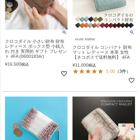
exotic leather
クロコダイル 小さい財布 財布
レディース ボックス型 小銭入
クロコダイル コンパクト 財布
れ 付き 実用的 ギフト プレゼン
マット レディース 本革 女性
ト 4FA (06001834r)
【ネコポスで送料無料】 4FA
¥
16,500
税込
¥
11,000
税込
5.00
（3件）