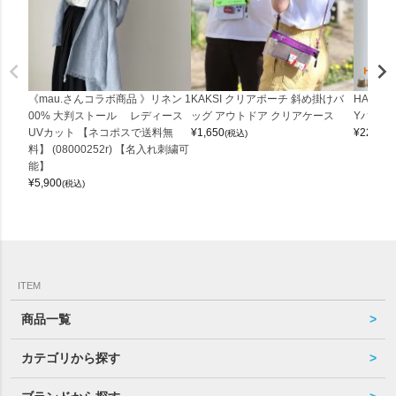
《mau.さんコラボ商品 》リネン 1
KAKSI クリアポーチ 斜め掛けバ
HALEI
00% 大判ストール レディース
ッグ アウトドア クリアケース
Yバッグ 
UVカット 【ネコポスで送料無
¥
1,650
¥
22,000
(税込)
料】 (08000252r) 【名入れ刺繍可
能】
¥
5,900
(税込)
ITEM
商品一覧
カテゴリから探す