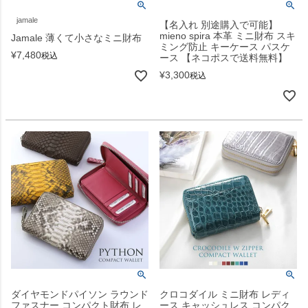
jamale
【名入れ 別途購入で可能】
mieno spira 本革 ミニ財布 スキ
Jamale 薄くて小さなミニ財布
ミング防止 キーケース パスケ
¥
7,480
税込
ース 【ネコポスで送料無料】
¥
3,300
税込
ダイヤモンドパイソン ラウンド
クロコダイル ミニ財布 レディ
ファスナー コンパクト財布 レ
ース キャッシュレス コンパク