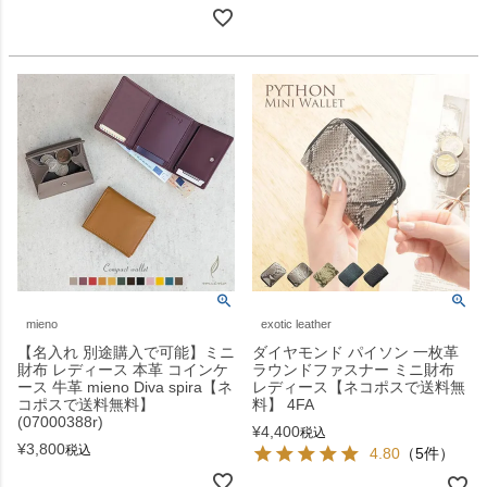
mieno
exotic leather
【名入れ 別途購入で可能】ミニ
ダイヤモンド パイソン 一枚革
財布 レディース 本革 コインケ
ラウンドファスナー ミニ財布
ース 牛革 mieno Diva spira【ネ
レディース【ネコポスで送料無
コポスで送料無料】
料】 4FA
(07000388r)
¥
4,400
税込
¥
3,800
税込
4.80
（5件）