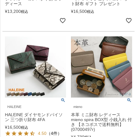
ディース
ト財布 ギフト プレゼント
¥
13,200
¥
16,500
税込
税込
HALEINE
mieno
HALEINE ダイヤモンドパイソ
本革 ミニ財布 レディース
ン 三つ折り財布 4FA
mieno spira BOX型 小銭入れ 付
き 【ネコポスで送料無料】
¥
16,500
税込
(07000497r)
4.50
（4件）
¥
4,730