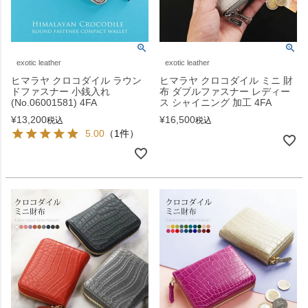
exotic leather
exotic leather
ヒマラヤ クロコダイル ラウン
ヒマラヤ クロコダイル ミニ 財
ドファスナー 小銭入れ
布 ダブルファスナー レディー
(No.06001581) 4FA
ス シャイニング 加工 4FA
¥
13,200
¥
16,500
税込
税込
5.00
（1件）