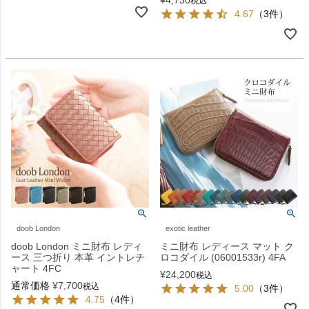
税込
4.67
（3件）
doob London
exotic leather
doob London ミニ財布 レディ
ミニ財布 レディース マット ク
ース 三つ折り 本革 イントレチ
ロコダイル (06001533r) 4FA
ャート 4FC
¥
24,200
税込
通常価格
¥
7,700
税込
5.00
（3件）
4.75
（4件）