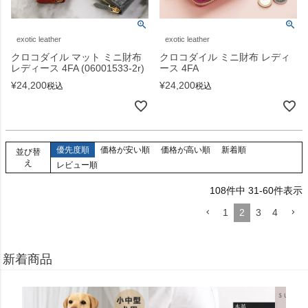
exotic leather
exotic leather
クロコダイル マット ミニ財布
クロコダイル ミニ財布 レディ
レディース 4FA (06001533-2r)
ース 4FA
¥
24,200
¥
24,200
税込
税込
優先度順
価格が安い順
価格が高い順
新着順
並び替
え
レビュー順
108
件中
31
-
60
件表示
1
2
3
4
新着商品