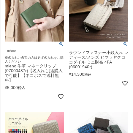
mieno
ラウンドファスナー小銭入れ レ
ディース/メンズ ヒマラヤクロ
※名入れご希望の方は必ず名入れをご購
入ください
コダイル ミニ財布 4FA
mieno 牛革 マネークリップ
(06001940r)
(07000487r)【名入れ 別途購入
¥
14,300
税込
で可能】【ネコポスで送料無
料】
¥
5,000
税込