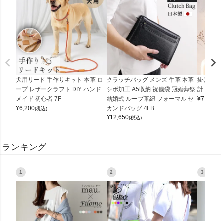
犬用リード 手作りキット 本革 ロ
クラッチバッグ メンズ 牛革 本革
掛け時計
ープ レザークラフト DIY ハンド
シボ加工 A5収納 祝儀袋 冠婚葬祭
計 (0900
メイド 初心者 7F
結婚式 ループ革紐 フォーマル セ
¥
7,150
(
¥
6,200
カンドバッグ 4FB
(税込)
¥
12,650
(税込)
ランキング
1
2
3