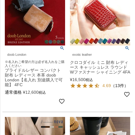
doob London
exotic leather
※名入れご希望の方は必ず名入れをご購
クロコダイル ミニ 財布 レディ
入ください
ース キャッシュレス ラウンド
ブライドルレザー コンパクト
Wファスナー シャイニング 4FA
財布 レディース 本革 doob
¥
16,500
London【名入れ 別途購入で可
税込
能】 4FC
4.69
（13件）
通常価格
¥
12,600
税込