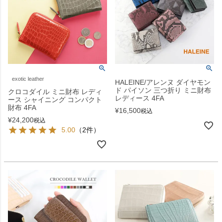
exotic leather
HALEINE/アレンヌ ダイヤモン
ド パイソン 三つ折り ミニ財布
クロコダイル ミニ財布 レディ
レディース 4FA
ース シャイニング コンパクト
財布 4FA
¥
16,500
税込
¥
24,200
税込
5.00
（2件）