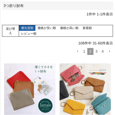
3つ折り財布
1
件中
1
-
1
件表示
優先度順
価格が安い順
価格が高い順
新着順
並び替
え
レビュー順
108
件中
31
-
60
件表示
1
2
3
4