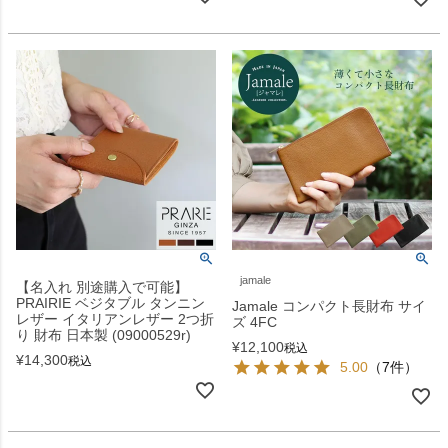
jamale
【名入れ 別途購入で可能】
PRAIRIE ベジタブル タンニン
Jamale コンパクト長財布 サイ
レザー イタリアンレザー 2つ折
ズ 4FC
り 財布 日本製 (09000529r)
¥
12,100
税込
¥
14,300
税込
5.00
（7件）