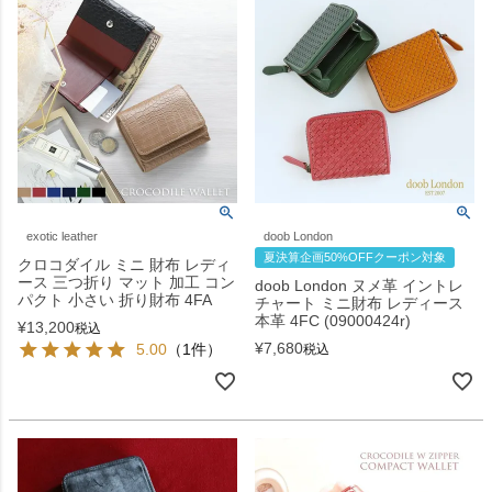
exotic leather
doob London
夏決算企画50%OFFクーポン対象
クロコダイル ミニ 財布 レディ
ース 三つ折り マット 加工 コン
doob London ヌメ革 イントレ
パクト 小さい 折り財布 4FA
チャート ミニ財布 レディース
本革 4FC (09000424r)
¥
13,200
税込
¥
7,680
5.00
（1件）
税込