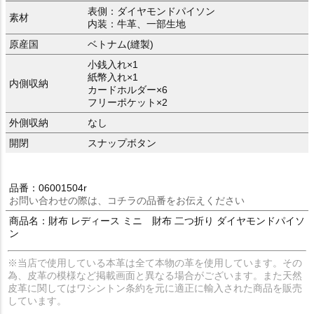
表側：ダイヤモンドパイソン
素材
内装：牛革、一部生地
原産国
ベトナム(縫製)
小銭入れ×1
紙幣入れ×1
内側収納
カードホルダー×6
フリーポケット×2
外側収納
なし
開閉
スナップボタン
品番：06001504r
お問い合わせの際は、コチラの品番をお伝えください
商品名：財布 レディース ミニ 財布 二つ折り ダイヤモンドパイソ
ン
※当店で使用している本革は全て本物の革を使用しています。その
為、皮革の模様など掲載画面と異なる場合がございます。また天然
皮革に関してはワシントン条約を元に適正に輸入された商品を販売
しています。