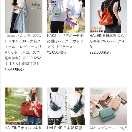
《mau.さんコラボ商品
KAKSI クリアポーチ 斜
HALEINE 日本製 柔ら
》リネン 100% 大判ス
め掛けバッグ アウトド
か牛革 2WAYバッグ 4F
トール レディース U
ア クリアケース
B
Vカット 【ネコポスで
¥
1,650
¥
22,000
(税込)
(税込)
送料無料】 (08000252
r) 【名入れ刺繍可能】
¥
5,900
(税込)
HALEINE ナイロン&栃
HALEINE 日本製 横型
財布 レディース 二つ折