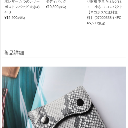
木レザー たつのレザー
ボディバッグ
り財布 本革 Mia Borsa
ボストンバッグ 大きめ
¥
19,800
ミニ 小さい コンパクト
(税込)
4FB
【ネコポスで送料無
¥
15,400
料】 (07000338r) 4FC
(税込)
¥
5,500
(税込)
商品詳細