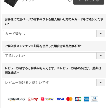
カートに入れる
お客様にて別ページの有料ギフトを購入頂いた方のみカードをご選択くださ
い
(
必
須
)
ご購入後メンテナンス剤等を使用した場合は返品交換不可
(
必
須
)
レビュー投稿すると特典がもらえます。※レビュー投稿のみだけ。(特典は
画像確認)
(
必
須
)