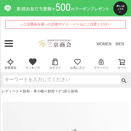
ペー
ジト
ップ
へ
→三京商会を装った詐欺サイト・メールにご注意ください
WOMEN
MEN
新着商品
ランキング
カテゴリ
お気に入り
マイページ
カート
レディース
財布・革小物
財布
2つ折り財布