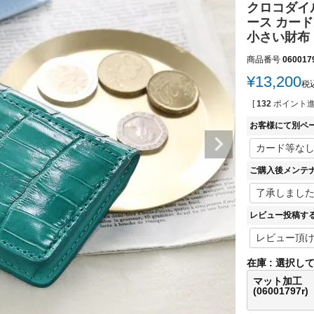
クロコダイル
ース カード
小さい財布 
商品番号
060017
¥
13,200
税
[
132
ポイント進
お客様にて別ペ
ご購入後メンテ
レビュー投稿す
在庫
選択し
マット加工
(06001797r)