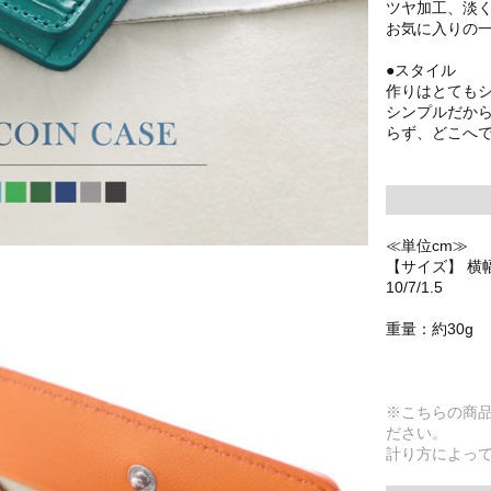
ツヤ加工、淡
お気に入りの
●スタイル
作りはとても
シンプルだか
らず、どこへ
≪単位cm≫
【サイズ】 横幅
10/7/1.5
重量：約30g
※こちらの商
ださい。
計り方によっ