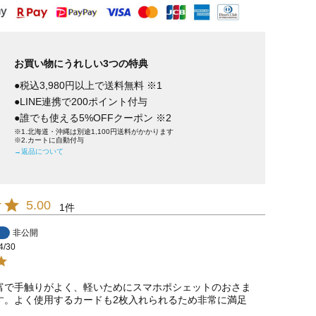
お買い物にうれしい3つの特典
●税込3,980円以上で送料無料 ※1
●LINE連携で200ポイント付与
●誰でも使える5%OFFクーポン ※2
※1.北海道・沖縄は別途1,100円送料がかかります
※2.カートに自動付与
→返品について
5.00
1
非公開
4/30
富で手触りがよく、軽いためにスマホポシェットのおさま
す。よく使用するカードも2枚入れられるため非常に満足
。