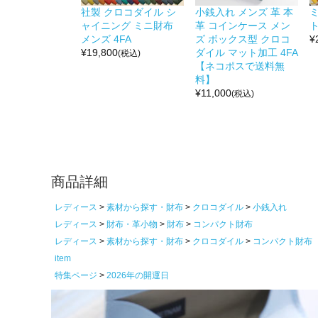
社製 クロコダイル シ
小銭入れ メンズ 革 本
ャイニング ミニ財布
革 コインケース メン
ト
メンズ 4FA
ズ ボックス型 クロコ
¥
¥
19,800
ダイル マット加工 4FA
(税込)
【ネコポスで送料無
料】
¥
11,000
(税込)
商品詳細
レディース
素材から探す・財布
クロコダイル
小銭入れ
レディース
財布・革小物
財布
コンパクト財布
レディース
素材から探す・財布
クロコダイル
コンパクト財布
item
特集ページ
2026年の開運日