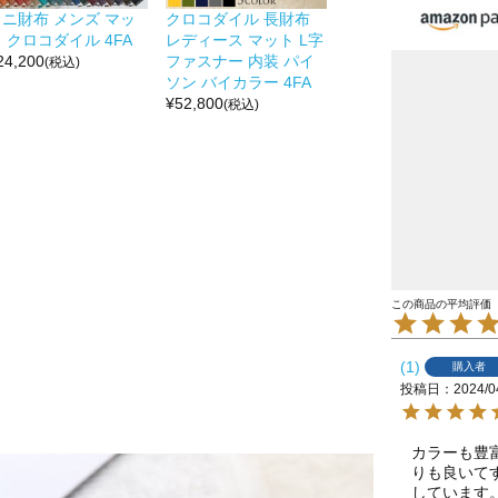
ミニ財布 メンズ マッ
クロコダイル 長財布
 クロコダイル 4FA
レディース マット L字
24,200
ファスナー 内装 パイ
(税込)
ソン バイカラー 4FA
¥
52,800
(税込)
1
購入者
投稿日
2024/0
カラーも豊
りも良いて
しています