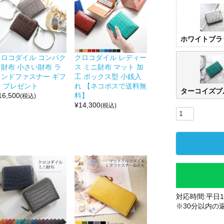
ホワイトブラ
クロコダイル コンパク
クロコダイル レディー
ト財布 小さい財布 ラ
ス ミニ財布 マット 加
ウンドファスナー ギフ
工 ボックス型 小銭入
ト プレゼント
れ 【ネコポスで送料無
ターコイズブ
16,500
料】
(税込)
¥
14,300
(税込)
対応時間:平日10
※30分以内の