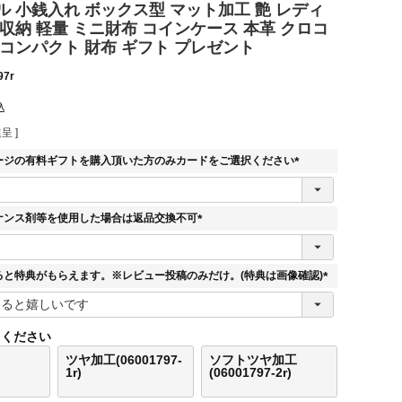
 小銭入れ ボックス型 マット加工 艶 レディ
収納 軽量 ミニ財布 コインケース 本革 クロコ
コンパクト 財布 ギフト プレゼント
97r
込
呈 ]
ージの有料ギフトを購入頂いた方のみカードをご選択ください
(
必
須
ナンス剤等を使用した場合は返品交換不可
)
(
必
須
ると特典がもらえます。※レビュー投稿のみだけ。(特典は画像確認)
)
(
必
須
てください
)
ツヤ加工(06001797-
ソフトツヤ加工
1r)
(06001797-2r)