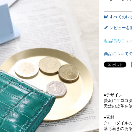
すべてのレ
レビューを
返品特約につ
商品について
●デザイン
贅沢にクロコ
天然の皮革を
●素材
クロコダイル
落ち着きのあ