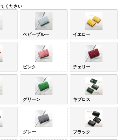
してください
ベビーブルー
イエロー
ピンク
チェリー
アイボリー
ベビ
ー
グリーン
キプロス
グレー
ブラック