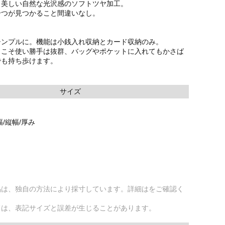
く美しい自然な光沢感のソフトツヤ加工。
一つが見つかること間違いなし。
シンプルに。機能は小銭入れ収納とカード収納のみ。
らこそ使い勝手は抜群、バッグやポケットに入れてもかさば
でも持ち歩けます。
サイズ
/縦幅/厚み
品は、独自の方法により採寸しています。詳細はをご確認く
ては、表記サイズと誤差が生じることがあります。