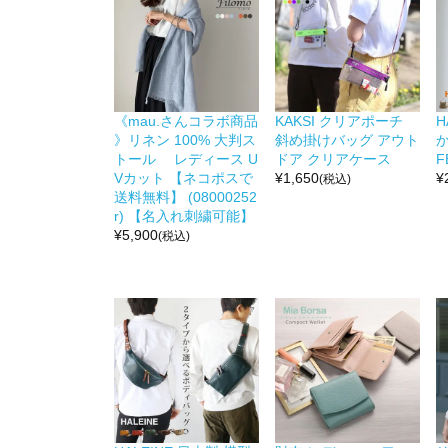
《mau.さんコラボ商品
KAKSI クリアポーチ
H
》リネン 100% 大判ス
斜め掛けバッグ アウト
か
トール レディース U
ドア クリアケース
F
Vカット 【ネコポスで
¥
1,650
¥
(税込)
送料無料】 (08000252
r) 【名入れ刺繍可能】
¥
5,900
(税込)