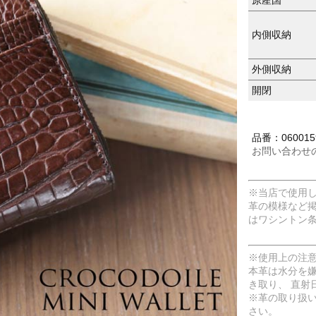
内側収納
外側収納
開閉
品番：060015
お問い合わせ
※当店で使用
革の模様など
はワシントン
※使用上の注
本革は水分を
き取り、 直射
※革の取り扱
さい。