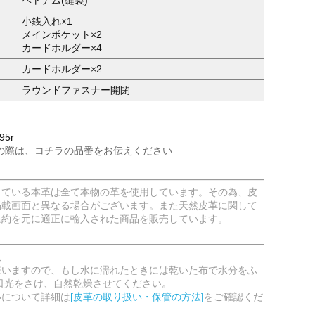
小銭入れ×1
メインポケット×2
カードホルダー×4
カードホルダー×2
ラウンドファスナー開閉
95r
の際は、コチラの品番をお伝えください
している本革は全て本物の革を使用しています。その為、皮
掲載画面と異なる場合がございます。また天然皮革に関して
条約を元に適正に輸入された商品を販売しています。
意
嫌いますので、もし水に濡れたときには乾いた布で水分をふ
日光をさけ、自然乾燥させてください。
いについて詳細は
[皮革の取り扱い・保管の方法]
をご確認くだ