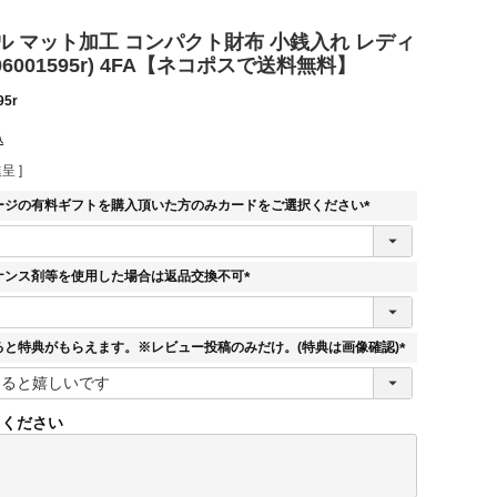
ル マット加工 コンパクト財布 小銭入れ レディ
06001595r) 4FA【ネコポスで送料無料】
95r
込
呈 ]
ージの有料ギフトを購入頂いた方のみカードをご選択ください
(
必
須
ナンス剤等を使用した場合は返品交換不可
)
(
必
須
ると特典がもらえます。※レビュー投稿のみだけ。(特典は画像確認)
)
(
必
須
てください
)