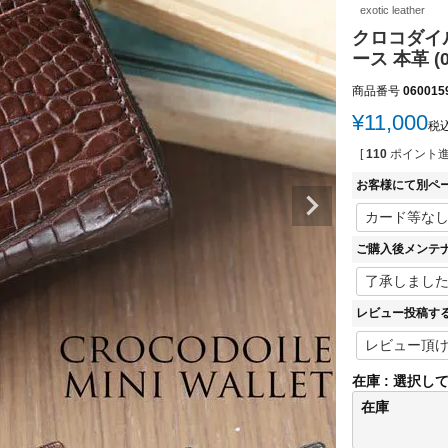
exotic leather
クロコダイ
ース 本革 (
商品番号
060015
¥
11,000
税
[
110
ポイント進
お客様にて別ペ
ご購入後メンテ
レビュー投稿す
在庫
選択し
在庫