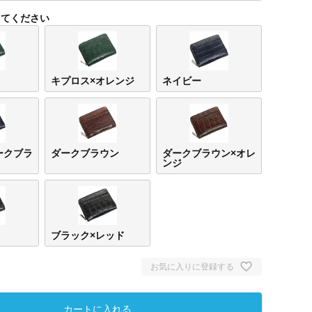
してください
キプロス×オレンジ
ネイビー
ークブラ
ダークブラウン
ダークブラウン×オレ
ンジ
キプロス
キプロス×オ
ネイ
レンジ
ブラック×レッド
お気に入りに登録する
カートに入れる