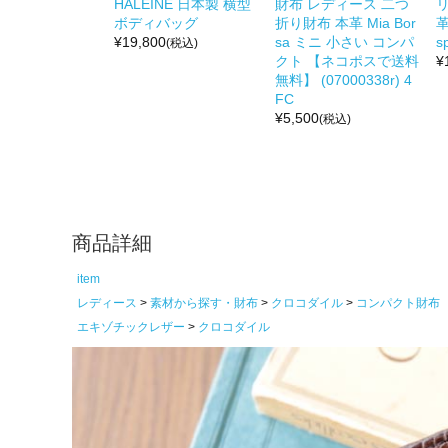
HALEINE 日本製 横型
財布 レディース 二つ
リ
ボディバッグ
折り財布 本革 Mia Bor
革
¥
19,800
sa ミニ 小さい コンパ
s
(税込)
クト 【ネコポスで送料
¥
無料】 (07000338r) 4
FC
¥
5,500
(税込)
商品詳細
item
レディース
素材から探す・財布
クロコダイル
コンパクト財布
エキゾチックレザー
クロコダイル