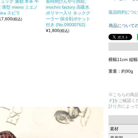
ュック 通勤 本革 牛
長時間ひんやり持続。
 薄型 mieno ミエノ
mochro factory 高吸水
返品特約につ
pira スピラ
ポリマー入り ネックク
17,600
ーラー 保冷剤ポケット
(税込)
付き (No.09000762)
商品について
¥
1,800
(税込)
横幅11cm 縦幅8
重量：約90g
※こちらの商
ド]
をご確認く
計り方によっ
素材
原産国