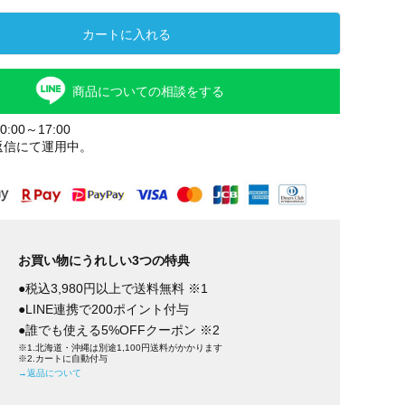
カートに入れる
商品についての相談をする
:00～17:00
返信にて運用中。
ナチュラル
お買い物にうれしい3つの特典
●税込3,980円以上で送料無料 ※1
●LINE連携で200ポイント付与
●誰でも使える5%OFFクーポン ※2
※1.北海道・沖縄は別途1,100円送料がかかります
※2.カートに自動付与
→返品について