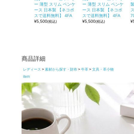
ー 薄型 スリム ペンケ
ー 薄型 スリム ペンケ
ース 日本製 【ネコポ
ース 日本製 【ネコポ
ス
スで送料無料】 4FA
スで送料無料】 4FA
7
¥
5,500
¥
5,500
¥
(税込)
(税込)
商品詳細
レディース
素材から探す・財布
牛革
文具・革小物
item