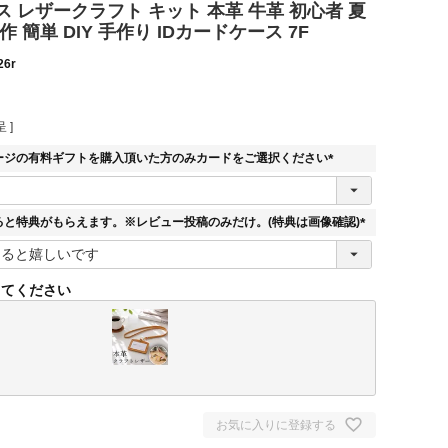
 レザークラフト キット 本革 牛革 初心者 夏
 簡単 DIY 手作り IDカードケース 7F
26r
 ]
ージの有料ギフトを購入頂いた方のみカードをご選択ください
(
必
須
ると特典がもらえます。※レビュー投稿のみだけ。(特典は画像確認)
)
(
必
須
してください
)
お気に入りに登録する