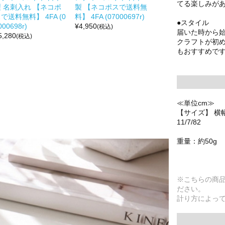
てる楽しみが
製 名刺入れ 【ネコポ
製 【ネコポスで送料無
で送料無料】 4FA (0
料】 4FA (07000697r)
●スタイル
000698r)
¥
4,950
(税込)
届いた時から
5,280
(税込)
クラフトが初
もおすすめで
≪単位cm≫
【サイズ】 横
11/7/82
重量：約50g
※こちらの商
ださい。
計り方によっ