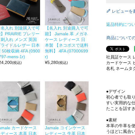
レビューを
返品特約につ
【名入れ 別途購入で可
【名入れ 別途購入で可
】PRAIRIE プレリー
能】 Jamale 革 メガネ
商品について
名刺入れ メンズ 英国
ケース レディース 日
ブライドルレザー 日本
本製 【ネコポスで送料
 50枚収納 4FA (0900
無料】 4FA (07000699
797-mens-1r)
r)
社員証ケース レ
24,200
¥
5,280
カードケース 
(税込)
(税込)
名札 ネームタグ 通
●デザイン
初心者でも取り
すい実用的な
たことを話す
●素材
本革の牛革を
amale カードケース
Jamale コインケース
うほどに風合
レディース 本革 日本
レディース 牛革 日本