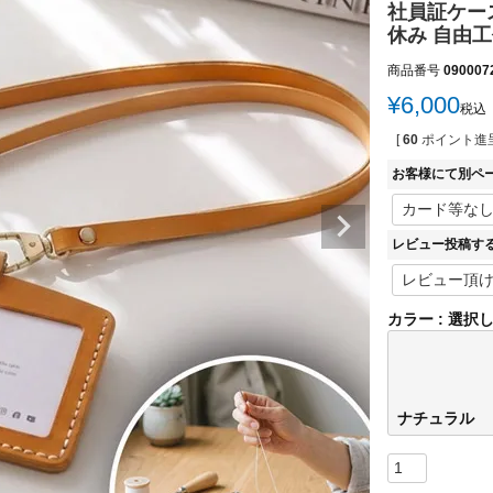
社員証ケース
休み 自由工作
商品番号
090007
¥
6,000
税込
[
60
ポイント進呈
お客様にて別ペ
レビュー投稿す
カラー
選択
ナチュラル