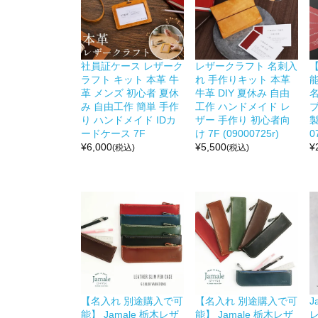
社員証ケース レザーク
レザークラフト 名刺入
ラフト キット 本革 牛
れ 手作りキット 本革
能
革 メンズ 初心者 夏休
牛革 DIY 夏休み 自由
み 自由工作 簡単 手作
工作 ハンドメイド レ
り ハンドメイド IDカ
ザー 手作り 初心者向
製
ードケース 7F
け 7F (09000725r)
0
¥
6,000
¥
5,500
¥
(税込)
(税込)
【名入れ 別途購入で可
【名入れ 別途購入で可
J
能】 Jamale 栃木レザ
能】 Jamale 栃木レザ