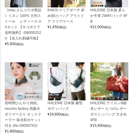
《mau.さんコラボ商品
KAKSI クリアポーチ 斜
HALEINE 日本製 柔ら
》リネン 100% 大判ス
め掛けバッグ アウトド
か牛革 2WAYバッグ 4F
トール レディース U
ア クリアケース
B
Vカット 【ネコポスで
¥
1,650
¥
22,000
(税込)
(税込)
送料無料】 (08000252
r) 【名入れ刺繍可能】
¥
5,900
(税込)
長時間ひんやり持続。
HALEINE 日本製 横型
HALEINE ナイロン&栃
mochro factory 高吸水
ボディバッグ
木レザー たつのレザー
ポリマー入り ネックク
¥
19,800
ボストンバッグ 大きめ
(税込)
ーラー 保冷剤ポケット
4FB
付き (No.09000762)
¥
15,400
(税込)
¥
1,800
(税込)