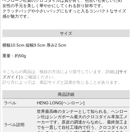
ヘンローン社製のクロコダイルは質が良く、色合いも美しいため
女性の手元を美しく華やかにしてくれる折り財布です。
クラッチバッグや小さいバッグにもすっと入るコンパクトなサイズ
感が魅力です。
サイズ
横幅10.5cm 縦幅9.5cm 厚み2.5cm
重量：約50g
※こちらの商品は、独自の方法により採寸しています。詳細は
[サイ
ズガイド]
をご確認ください。
計り方によっては、表記サイズと誤差が生じることがあります。
商品詳細
ラベル
HENG LONG[ヘンローン]
世界最高峰のタンナーとして知られる、ヘンロー
ン社はシンガポール最大のクロコダイル革加工メ
ーカーです。原皮の調達からなめし、最終加工ま
ラベル説明
でを一貫して自社工場内で行う、クロコダイルス