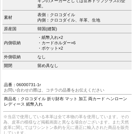
キンのメーカーとしては世界トップクラスの企
業。
表側：クロコダイル
素材
内側：クロコダイル、羊革、生地
原産国
韓国(縫製)
・紙幣入れ×2
内側収納
・カードホルダー×6
・ポケット×2
外側収納
なし
開閉
留め具なし
品番：06000731-1r
お問い合わせの際は、コチラの品番をお伝えください
商品名：クロコダイル 折り財布 マット 加工 両カード ヘンローン
レディース 紙幣入れ
※当店で使用している本革は全て本物の革を使用しています。その
為、皮革の模様など掲載画面と異なる場合がございます。また天然
皮革に関してはワシントン条約を元に適正に輸入された商品を販売
しています。