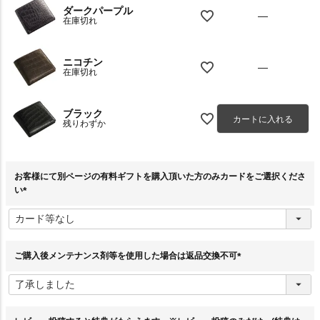
ダークパープル
—
在庫切れ
ニコチン
—
在庫切れ
ブラック
カートに入れる
残りわずか
お客様にて別ページの有料ギフトを購入頂いた方のみカードをご選択くださ
い
(
必
須
)
ご購入後メンテナンス剤等を使用した場合は返品交換不可
(
必
須
)