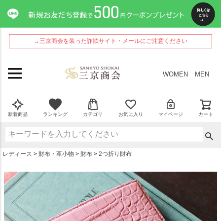
ペー
ジト
ップ
へ
→三京商会を装った詐欺サイト・メールにご注意ください
WOMEN
MEN
新着商品
ランキング
カテゴリ
お気に入り
マイページ
カート
レディース
財布・革小物
財布
2つ折り財布