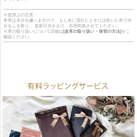
※使用上の注意
本革は水分を嫌いますので、もし水に濡れたときには乾いた布で水
分をふき取り、 直射日光をさけ、自然乾燥させてください。
※革の取り扱いについて詳細は
[皮革の取り扱い・保管の方法]
をご
確認ください。