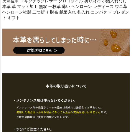
天然皮革 エキゾチックレザー クロコダイル 折り財布 小銭入れなし
本革 革 マット加工 無双 一枚革 薄い ヘンローン レディース ワニ革
ヘンローン社製 二つ折り 財布 紙幣入れ 札入れ コンパクト プレゼン
ト ギフト