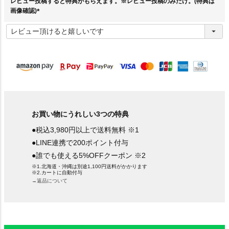
レビュー投稿すると特典がもらえます。※レビュー投稿のみだけ。(特典は
画像確認)
(
必
須
)
お買い物にうれしい3つの特典
●税込3,980円以上で送料無料 ※1
●LINE連携で200ポイント付与
●誰でも使える5%OFFクーポン ※2
※1.北海道・沖縄は別途1,100円送料がかかります
※2.カートに自動付与
→返品について