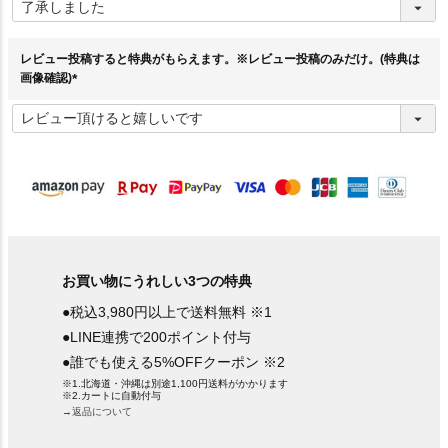
必
須
)
レビュー投稿すると特典がもらえます。※レビュー投稿のみだけ。(特典は
画像確認)
(
必
須
)
お買い物にうれしい3つの特典
●税込3,980円以上で送料無料 ※1
●LINE連携で200ポイント付与
●誰でも使える5%OFFクーポン ※2
※1.北海道・沖縄は別途1,100円送料がかかります
※2.カートに自動付与
→返品について