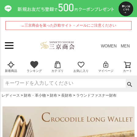
ペー
ジト
ップ
へ
→三京商会を装った詐欺サイト・メールにご注意ください
WOMEN
MEN
新着商品
ランキング
カテゴリ
お気に入り
マイページ
カート
レディース
財布・革小物
財布
長財布
ラウンドファスナー財布