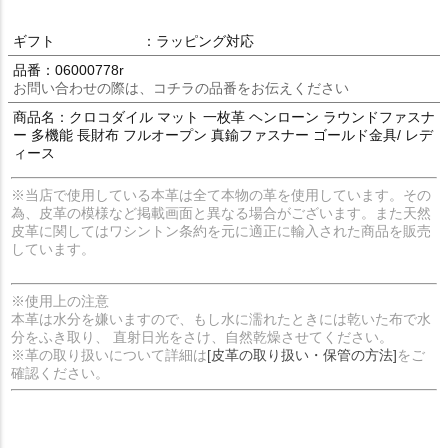
ギフト
：ラッピング対応
品番：06000778r
お問い合わせの際は、コチラの品番をお伝えください
商品名：クロコダイル マット 一枚革 ヘンローン ラウンドファスナ
ー 多機能 長財布 フルオープン 真鍮ファスナー ゴールド金具/ レデ
ィース
※当店で使用している本革は全て本物の革を使用しています。その
為、皮革の模様など掲載画面と異なる場合がございます。また天然
皮革に関してはワシントン条約を元に適正に輸入された商品を販売
しています。
※使用上の注意
本革は水分を嫌いますので、もし水に濡れたときには乾いた布で水
分をふき取り、 直射日光をさけ、自然乾燥させてください。
※革の取り扱いについて詳細は
[皮革の取り扱い・保管の方法]
をご
確認ください。