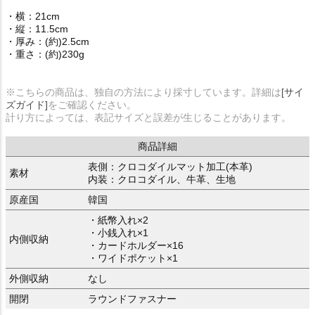
・横：21cm
・縦：11.5cm
・厚み：(約)2.5cm
・重さ：(約)230g
※こちらの商品は、独自の方法により採寸しています。詳細は
[サイ
ズガイド]
をご確認ください。
計り方によっては、表記サイズと誤差が生じることがあります。
商品詳細
表側：クロコダイルマット加工(本革)
素材
内装：クロコダイル、牛革、生地
原産国
韓国
・紙幣入れ×2
・小銭入れ×1
内側収納
・カードホルダー×16
・ワイドポケット×1
外側収納
なし
開閉
ラウンドファスナー