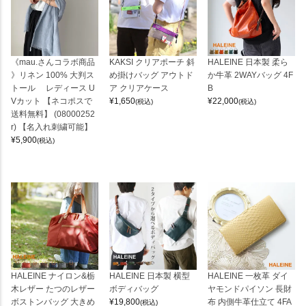
《mau.さんコラボ商品
KAKSI クリアポーチ 斜
HALEINE 日本製 柔ら
》リネン 100% 大判ス
め掛けバッグ アウトド
か牛革 2WAYバッグ 4F
トール レディース U
ア クリアケース
B
Vカット 【ネコポスで
¥
1,650
¥
22,000
(税込)
(税込)
送料無料】 (08000252
r) 【名入れ刺繍可能】
¥
5,900
(税込)
HALEINE ナイロン&栃
HALEINE 日本製 横型
HALEINE 一枚革 ダイ
木レザー たつのレザー
ボディバッグ
ヤモンドパイソン 長財
ボストンバッグ 大きめ
¥
19,800
布 内側牛革仕立て 4FA
(税込)