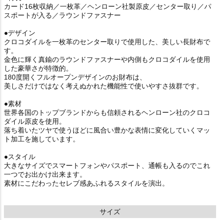
カード16枚収納／一枚革／ヘンローン社製原皮／センター取り／パ
スポートが入る／ラウンドファスナー
●デザイン
クロコダイルを一枚革のセンター取りで使用した、美しい長財布で
す。
金色に輝く真鍮のラウンドファスナーや内側もクロコダイルを使用
した豪華さが特徴的。
180度開くフルオープンデザインのお財布は、
美しさだけではなく考えぬかれた機能性で使いやすさ抜群です。
●素材
世界各国のトップブランドからも信頼されるヘンローン社のクロコ
ダイル原皮を使用。
落ち着いたツヤで使うほどに風合い豊かな表情に変化していくマッ
ト加工を施しています。
●スタイル
大きなサイズでスマートフォンやパスポート、通帳も入るのでこれ
一つでお出かけ出来ます。
素材にこだわったセレブ感あふれるスタイルを演出。
サイズ