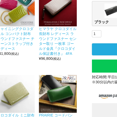
ブラック
シャイニングクロコダ
ヒマラヤ クロコダイル
イル コンパクト財布
長財布 レディース ラ
ラウンドファスナー チ
ウンドファスナー セン
ェーンストラップ付き
ター取り 一枚革 ゴー
レディース
ルド金具『クロコダイ
41,800
ル保証書付き』 4FA
(税込)
¥
96,800
(税込)
対応時間:平日10
※30分以内の
クロコダイル ミニ財布
PRAIRIE コードバン