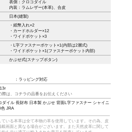
表側：クロコダイル
内装：ラムレザー(本革)、合皮
日本(縫製)
・紙幣入れ×2
・カードホルダー×12
・ワイドポケット×3
・L字ファスナーポケット×1(内部は2層式)
・ワイドポケット×1(ファスナーポケット内部)
かぶせ式(スナップボタン)
：ラッピング対応
13r
の際は、コチラの品番をお伝えください
ダイル 長財布 日本製 かぶせ 背面L字ファスナー シャイニ
色 JRA
している本革は全て本物の革を使用しています。その為、皮
掲載画面と異なる場合がございます。また天然皮革に関して
条約を元に適正に輸入された商品を販売しています。