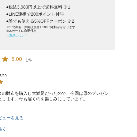
●税込3,980円以上で送料無料 ※1
●LINE連携で200ポイント付与
●誰でも使える5%OFFクーポン ※2
※1.北海道・沖縄は別途1,100円送料がかかります
※2.カートに自動付与
→返品について
5.00
1
5/29
コの財布を購入し大満足だったので、今回は母のプレゼン
たします。母も届くのを楽しみにしています。
ビューを見る
書く