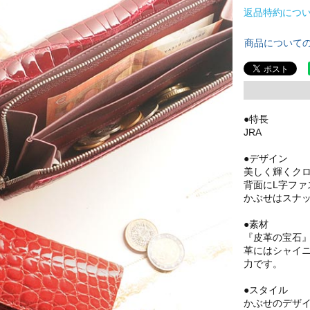
返品特約につ
商品について
●特長
JRA
●デザイン
美しく輝くク
背面にL字フ
かぶせはスナ
●素材
『皮革の宝石
革にはシャイニ
力です。
●スタイル
かぶせのデザ