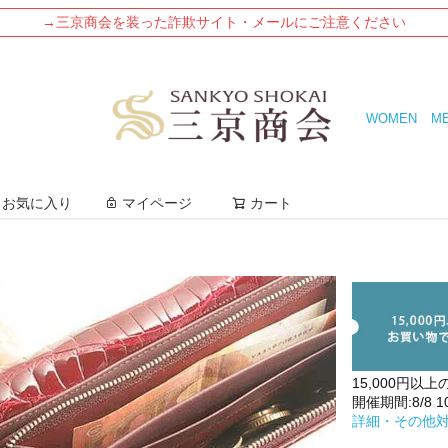
→三京商会を装った詐欺サイト・メールにご注意ください
WOMEN
M
検索
お気に入り
マイページ
カート
15,000円以上
開催期間:8/8 10:
詳細・その他