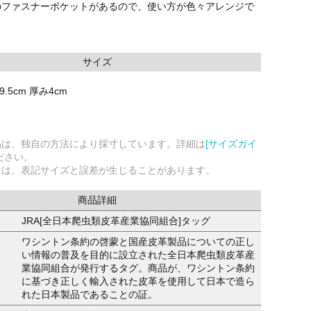
のファスナーポケットがあるので、使い方が色々アレンジで
サイズ
9.5cm 厚み4cm
品は、独自の方法により採寸しています。詳細は
[サイズガイ
ださい。
ては、表記サイズと誤差が生じることがあります。
商品詳細
JRA[全日本爬虫類皮革産業協同組合]タッグ
ワシントン条約の啓蒙と国産皮革製品についての正し
い情報の普及を目的に設立された全日本爬虫類皮革産
業協同組合が発行するタグ。商品が、ワシントン条約
に基づき正しく輸入された皮革を使用して日本で造ら
れた日本製品であることの証。