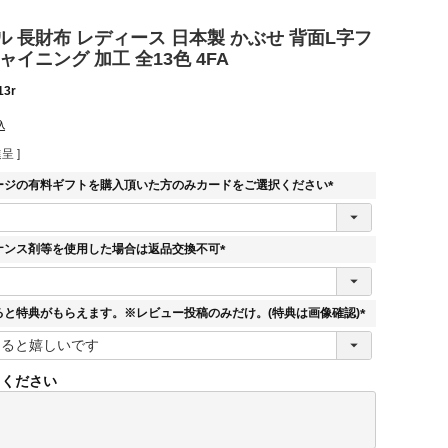
 長財布 レディース 日本製 かぶせ 背面L字フ
ャイニング 加工 全13色 4FA
13r
込
呈 ]
ージの有料ギフトを購入頂いた方のみカードをご選択ください
(
必
須
ナンス剤等を使用した場合は返品交換不可
)
(
必
須
ると特典がもらえます。※レビュー投稿のみだけ。(特典は画像確認)
)
(
必
須
てください
)