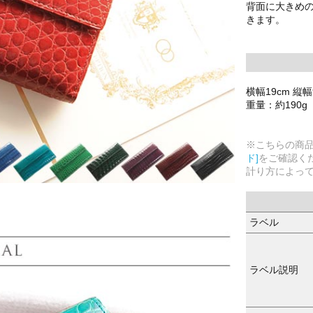
背面に大きめ
きます。
横幅19cm 縦幅
重量：約190g
※こちらの商
ド]
をご確認く
計り方によっ
ラベル
ラベル説明