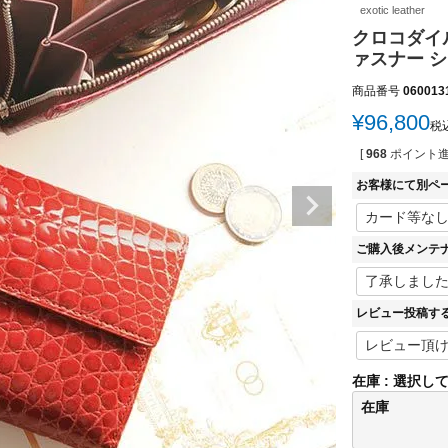
exotic leather
クロコダイル
ァスナー シ
商品番号
060013
¥
96,800
税
[
968
ポイント進
お客様にて別ペ
ご購入後メンテ
レビュー投稿す
在庫
選択し
在庫