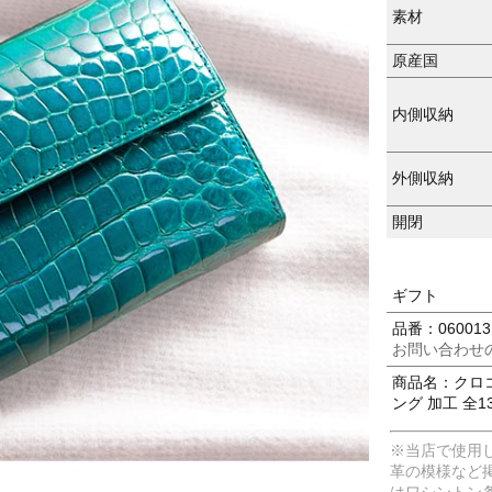
素材
原産国
内側収納
外側収納
開閉
ギフト
品番：060013
お問い合わせ
商品名：クロコ
ング 加工 全13
※当店で使用
革の模様など
はワシントン