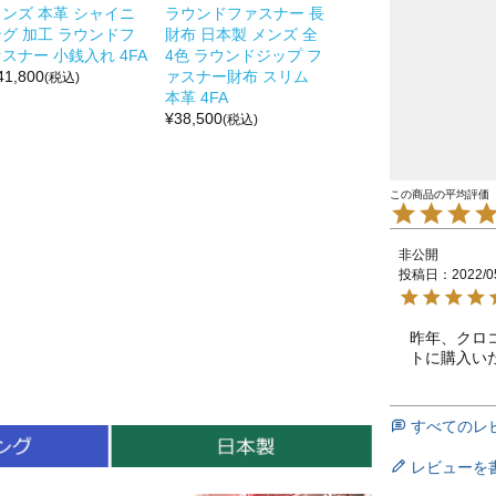
メンズ 本革 シャイニ
ラウンドファスナー 長
ング 加工 ラウンドフ
財布 日本製 メンズ 全
スナー 小銭入れ 4FA
4色 ラウンドジップ フ
41,800
ァスナー財布 スリム
(税込)
本革 4FA
¥
38,500
(税込)
非公開
投稿日
2022/0
昨年、クロ
トに購入い
すべてのレ
レビューを