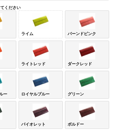
してください
ライム
バーンドピンク
ライトレッド
ダークレッド
イエロー
ライム
バー
ンク
ルー
ロイヤルブルー
グリーン
バイオレット
ボルドー