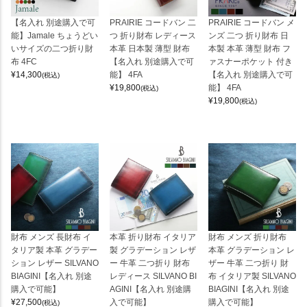
【名入れ 別途購入で可
PRAIRIE コードバン 二
PRAIRIE コードバン メ
能】Jamale ちょうどい
つ 折り財布 レディース
ンズ 二つ 折り財布 日
いサイズの二つ折り財
本革 日本製 薄型 財布
本製 本革 薄型 財布 フ
布 4FC
【名入れ 別途購入で可
ァスナーポケット 付き
¥
14,300
能】 4FA
【名入れ 別途購入で可
(税込)
¥
19,800
能】 4FA
(税込)
¥
19,800
(税込)
財布 メンズ 長財布 イ
本革 折り財布 イタリア
財布 メンズ 折り財布
タリア製 本革 グラデー
製 グラデーション レザ
本革 グラデーション レ
ション レザー SILVANO
ー 牛革 二つ折り 財布
ザー 牛革 二つ折り 財
BIAGINI【名入れ 別途
レディース SILVANO BI
布 イタリア製 SILVANO
購入で可能】
AGINI【名入れ 別途購
BIAGINI【名入れ 別途
¥
27,500
入で可能】
購入で可能】
(税込)