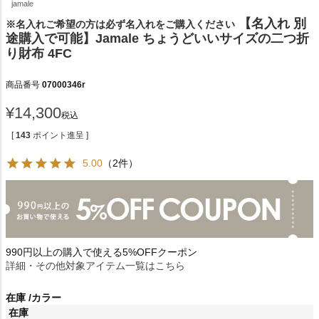
jamale
【名入れ 別
※名入れご希望の方は必ず名入れをご購入ください
途購入で可能】Jamale ちょうどいいサイズの二つ折
り財布 4FC
商品番号
07000346r
¥
14,300
税込
[
143
ポイント進呈 ]
5.00
（2件）
990円以上の購入で使える5%OFFクーポン
詳細・その他対象アイテム一覧はこちら
在庫
カラー
在庫