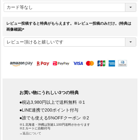
(
必
須
)
レビュー投稿すると特典がもらえます。※レビュー投稿のみだけ。(特典は
画像確認)
(
必
須
)
お買い物にうれしい3つの特典
●税込3,980円以上で送料無料 ※1
●LINE連携で200ポイント付与
●誰でも使える5%OFFクーポン ※2
※1.北海道・沖縄は別途1,100円送料がかかります
※2.カートに自動付与
→返品について