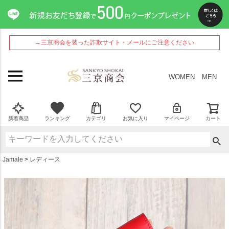
ペー
ジト
ップ
へ
→三京商会を装った詐欺サイト・メールにご注意ください
WOMEN
MEN
新着商品
ランキング
カテゴリ
お気に入り
マイページ
カート
Jamale
レディース