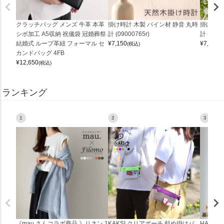
クラッチバッグ メンズ 牛革 本革
掛け時計 木製 パイン材 静音 丸時
掛け時計
シボ加工 A5収納 祝儀袋 冠婚葬祭
計 (09000765r)
計 (0900
結婚式 ループ革紐 フォーマル セ
¥
7,150
¥
7,150
(税込)
(
カンドバッグ 4FB
¥
12,650
(税込)
ランキング
1
2
3
《mau.さんコラボ商品 》リネン 1
KAKSI クリアポーチ 斜め掛けバ
HALEI