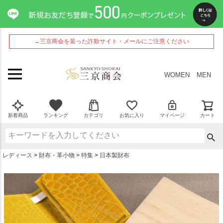
ペー
ジト
ップ
へ
→三京商会を装った詐欺サイト・メールにご注意ください
WOMEN
MEN
新着商品
ランキング
カテゴリ
お気に入り
マイページ
カート
レディース
財布・革小物
特集
日本製財布