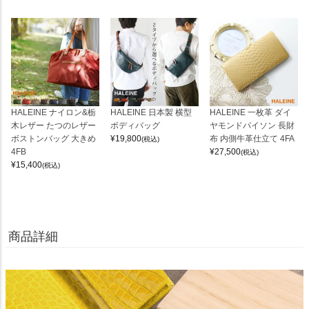
HALEINE ナイロン&栃
HALEINE 日本製 横型
HALEINE 一枚革 ダイ
木レザー たつのレザー
ボディバッグ
ヤモンドパイソン 長財
ボストンバッグ 大きめ
¥
19,800
布 内側牛革仕立て 4FA
(税込)
4FB
¥
27,500
(税込)
¥
15,400
(税込)
商品詳細