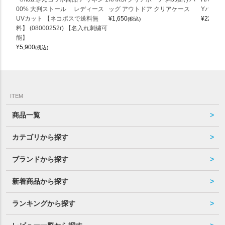
00% 大判ストール レディース
ッグ アウトドア クリアケース
Yバッグ 
UVカット 【ネコポスで送料無
¥
1,650
¥
22,000
(税込)
料】 (08000252r) 【名入れ刺繍可
能】
¥
5,900
(税込)
ITEM
商品一覧
カテゴリから探す
ブランドから探す
新着商品から探す
ランキングから探す