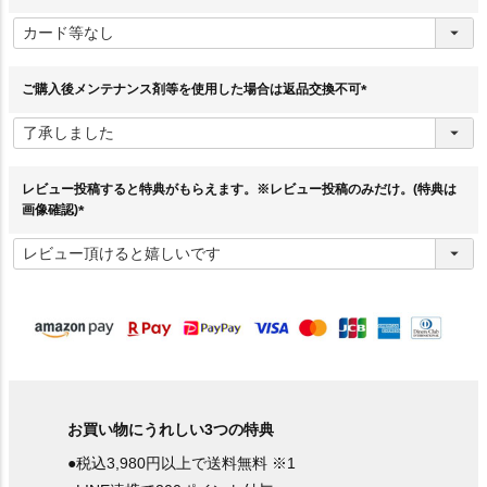
(
必
須
)
ご購入後メンテナンス剤等を使用した場合は返品交換不可
(
必
須
)
レビュー投稿すると特典がもらえます。※レビュー投稿のみだけ。(特典は
画像確認)
(
必
須
)
お買い物にうれしい3つの特典
●税込3,980円以上で送料無料 ※1