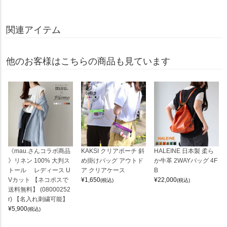
関連アイテム
他のお客様はこちらの商品も見ています
《mau.さんコラボ商品
KAKSI クリアポーチ 斜
HALEINE 日本製 柔ら
》リネン 100% 大判ス
め掛けバッグ アウトド
か牛革 2WAYバッグ 4F
トール レディース U
ア クリアケース
B
Vカット 【ネコポスで
¥
1,650
¥
22,000
(税込)
(税込)
送料無料】 (08000252
r) 【名入れ刺繍可能】
¥
5,900
(税込)