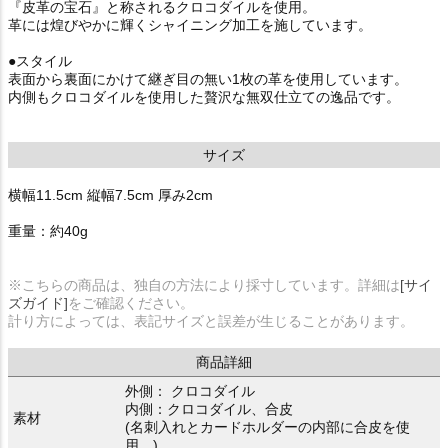
『皮革の宝石』と称されるクロコダイルを使用。
革には煌びやかに輝くシャイニング加工を施しています。
●スタイル
表面から裏面にかけて継ぎ目の無い1枚の革を使用しています。
内側もクロコダイルを使用した贅沢な無双仕立ての逸品です。
サイズ
横幅11.5cm 縦幅7.5cm 厚み2cm
重量：約40g
※こちらの商品は、独自の方法により採寸しています。詳細は
[サイ
ズガイド]
をご確認ください。
計り方によっては、表記サイズと誤差が生じることがあります。
商品詳細
外側： クロコダイル
内側：クロコダイル、合皮
素材
(名刺入れとカードホルダーの内部に合皮を使
用。)