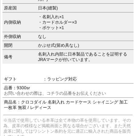
原産国
日本(縫製)
・名刺入れ×1
内側収納
・カードホルダー×3
・ポケット×1
外側収納
なし
開閉
かぶせ式(留め具なし)
名刺入れ内部に日本製品であることを証明する
備考
JRAマークが付いています。
ギフト
：ラッピング対応
品番：9300sr
お問い合わせの際は、コチラの品番をお伝えください
商品名：クロコダイル 名刺入れ カードケース シャイニング 加工
一枚革 無双 / レディース
※当店で使用している本革は全て本物の革を使用しています。その
為、皮革の模様など掲載画面と異なる場合がございます。また天然
皮革に関してはワシントン条約を元に適正に輸入された商品を販売