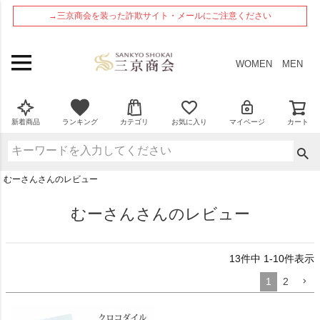
ペー
→三京商会を装った詐欺サイト・メールにご注意ください
ジト
ップ
へ
WOMEN
MEN
新着商品
ランキング
カテゴリ
お気に入り
マイページ
カート
むーさんさんのレビュー
むーさんさんのレビュー
13
件中
1
-
10
件表示
1
2