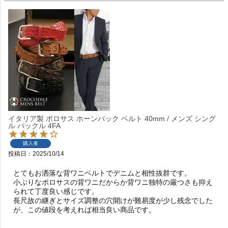
イタリア製 ポロサス ホーンバック ベルト 40mm / メンズ シング
ル バックル 4FA
購入者
投稿日
2025/10/14
とてもお洒落な背ワニベルトでデニムと相性抜群です。

小ぶりなポロサスの背ワニだからか背ワニ独特の厳つさも抑え
られて丁度良い感じです。

長尺故の継ぎとサイズ調整の穴開けが難易度が少し残念でした
が、この値段を考えれば相当良い商品です。