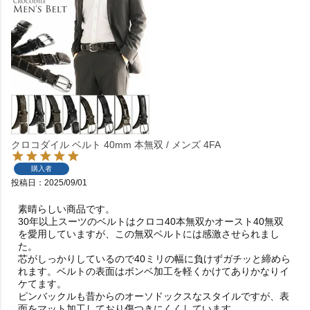
クロコダイル ベルト 40mm 本無双 / メンズ 4FA
購入者
投稿日
2025/09/01
素晴らしい商品です。

30年以上スーツのベルトはクロコ40本無双かオースト40無双
を愛用していますが、この無双ベルトには感激させられまし
た。

芯がしっかりしているので40ミリの幅に負けずガチッと締めら
れます。ベルトの表面はボンベ加工を軽くかけてありかなりイ
ケてます。

ピンバックルも昔からのオーソドックスなスタイルですが、表
面をマット加工しており傷つきにくくしています。
