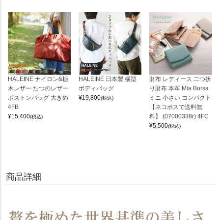
HALEINE ナイロン&栃
HALEINE 日本製 横型
財布 レディース 二つ折
木レザー たつのレザー
ボディバッグ
り財布 本革 Mia Borsa
ボストンバッグ 大きめ
¥
19,800
ミニ 小さい コンパクト
(税込)
4FB
【ネコポスで送料無
¥
15,400
料】 (07000338r) 4FC
(税込)
¥
5,500
(税込)
商品詳細