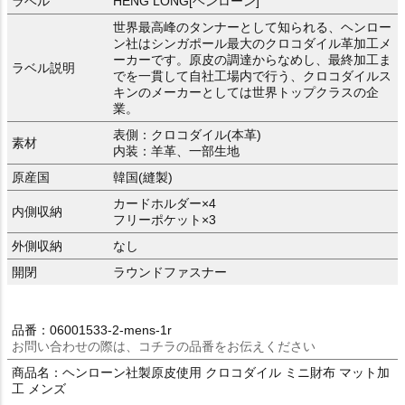
ラベル
HENG LONG[ヘンローン]
世界最高峰のタンナーとして知られる、ヘンロー
ン社はシンガポール最大のクロコダイル革加工メ
ーカーです。原皮の調達からなめし、最終加工ま
ラベル説明
でを一貫して自社工場内で行う、クロコダイルス
キンのメーカーとしては世界トップクラスの企
業。
表側：クロコダイル(本革)
素材
内装：羊革、一部生地
原産国
韓国(縫製)
カードホルダー×4
内側収納
フリーポケット×3
外側収納
なし
開閉
ラウンドファスナー
品番：06001533-2-mens-1r
お問い合わせの際は、コチラの品番をお伝えください
商品名：ヘンローン社製原皮使用 クロコダイル ミニ財布 マット加
工 メンズ