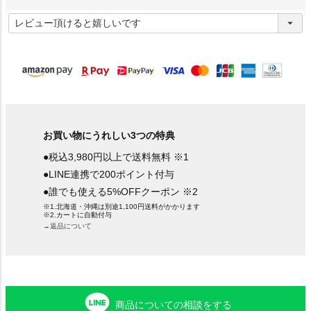
(
必
須
)
お買い物にうれしい3つの特典
●税込3,980円以上で送料無料 ※1
●LINE連携で200ポイント付与
●誰でも使える5%OFFクーポン ※2
※1.北海道・沖縄は別途1,100円送料がかかります
※2.カートに自動付与
→返品について
商品についての相談をする