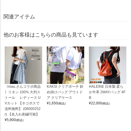
関連アイテム
他のお客様はこちらの商品も見ています
《mau.さんコラボ商品
KAKSI クリアポーチ 斜
HALEINE 日本製 柔ら
》リネン 100% 大判ス
め掛けバッグ アウトド
か牛革 2WAYバッグ 4F
トール レディース U
ア クリアケース
B
Vカット 【ネコポスで
¥
1,650
¥
22,000
(税込)
(税込)
送料無料】 (08000252
r) 【名入れ刺繍可能】
¥
5,900
(税込)