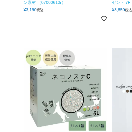
ン素材 （07000610r）
ゼント 7F (
¥
3,190
¥
3,850
税込
税込