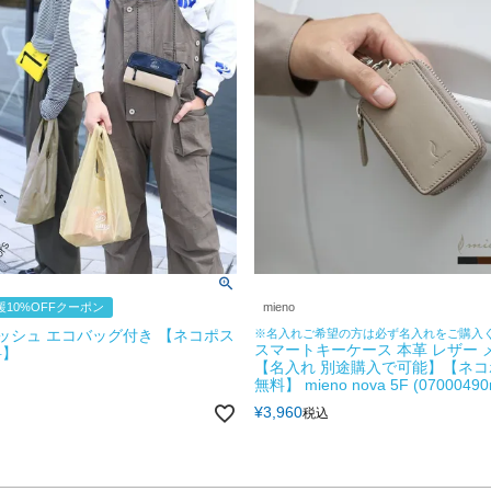
10%OFFクーポン
mieno
サコッシュ エコバッグ付き 【ネコポス
※名入れご希望の方は必ず名入れをご購入
スマートキーケース 本革 レザー 
料】
【名入れ 別途購入で可能】【ネ
無料】 mieno nova 5F (07000490
¥
3,960
税込