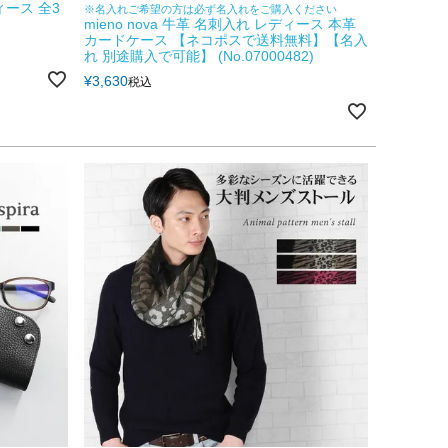
ース 全3
※名入れご希望の方は必ず名入れをご購入ください
mieno nova 牛革 名刺入れ レディース 本革
カードケース 【ネコポスで送料無料】【名入
れ 別途購入で可能】 (No.07000482)
¥
3,630
税込