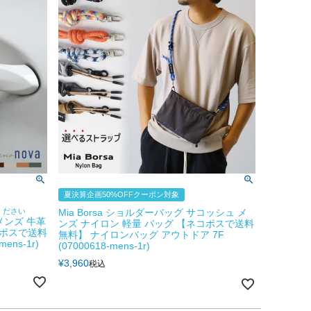
夏決算企画50%OFFクーポン対象
ください
Mia Borsa ショルダーバッグ サコッシュ メ
メンズ 牛革
ンズ ナイロン 軽量 バッグ 【ネコポスで送料
コポスで送料
無料】 ナイロンバッグ アウトドア 7F
mens-1r)
(07000618-mens-1r)
¥
3,960
税込