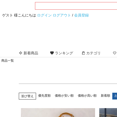
サイズ
指定なし
S(7号)
M(9号)
L(11号)
LL(13
ゲスト 様こんにちは
ログイン
ログアウト
/
会員登録
フリー
カラー
指定なし
ブラック
グレー
ブラウン
ベ
イエロー
オレンジ
レッド
ボルドー
ピ
ネイビー
ブルー
パープル
ホワイト
新着商品
ランキング
カテゴリ
商品一覧
優先度順
価格が安い順
価格が高い順
新着順
並び替え