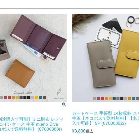
カードケース 手帳型 14枚収納 ス
牛革【ネコポスで送料無料】【名
別途購入で可能】ミニ財布 レディ
入で可能】 5F (07000392r)
コインケース 牛革 mieno Diva
コポスで送料無料】 (07000388r)
¥
3,800
税込