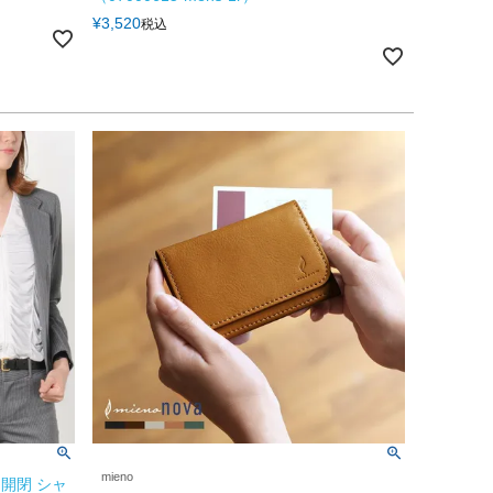
¥
3,520
税込
mieno
 開閉 シャ