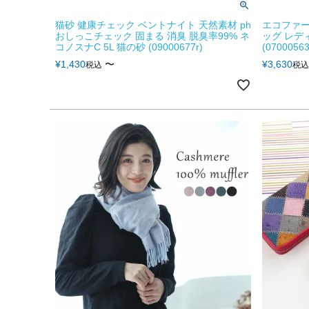
猫砂 健康チェック ベントナイト 天然素材 ph
エコファー
おしっこチェック 固まる 消臭 脱臭率99% ネ
ッグ レデ
コノスナC 5L 猫の砂 (09000677r)
(07000563
¥
1,430
〜
¥
3,630
税込
税込