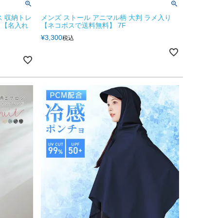
ース 収納トレ
メンズ ストール アニマル柄 大判 ラメ入り
】【名入れ
【ネコポスで送料無料】 7F
¥
3,300
税込