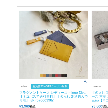
mieno
夏決算30%OFFクーポン対象
mieno
フラグメントケース レディース mieno Diva
【名入れ 
【ネコポスで送料無料】【名入れ 別途購入で
ース 本革 
可能】 5F (07000398r)
spira【ネ
¥
3,960
¥
3,800
税込
税込