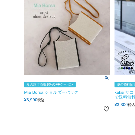
夏の旅行応援10%OFFクーポン
夏の旅行応援
Mia Borsa ショルダーバッグ
kaksi 
で送料無
¥
3,990
税込
¥
3,300
税込