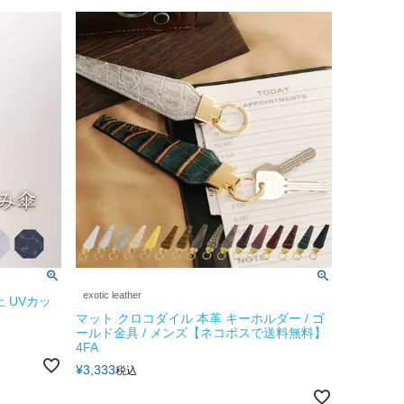
exotic leather
上 UVカッ
マット クロコダイル 本革 キーホルダー / ゴ
ールド金具 / メンズ【ネコポスで送料無料】
4FA
¥
3,333
税込