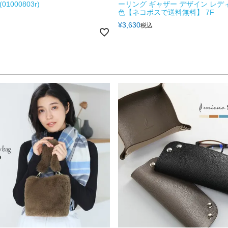
01000803r)
ーリング ギャザー デザイン レディ
色【ネコポスで送料無料】 7F
¥
3,630
税込