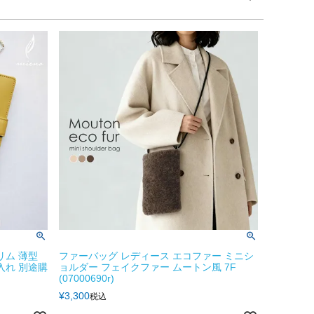
リム 薄型
ファーバッグ レディース エコファー ミニシ
入れ 別途購
ョルダー フェイクファー ムートン風 7F
(07000690r)
¥
3,300
税込