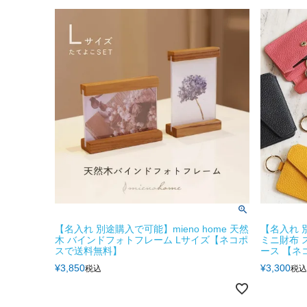
【名入れ 別途購入で可能】mieno home 天然
【名入れ 別
木 バインドフォトフレーム Lサイズ【ネコポ
ミニ財布 
スで送料無料】
ース 【ネ
¥
3,850
¥
3,300
税込
税込