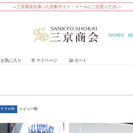
→三京商会を装った詐欺サイト・メールにご注意ください
号)
3L(15号)
4L
5L
WOMEN
M
ージュ
グレージュ
キャメル
ンク
グリーン
カーキ
検索
お気に入り
マイページ
カート
検索
おすすめ順
レビュー順