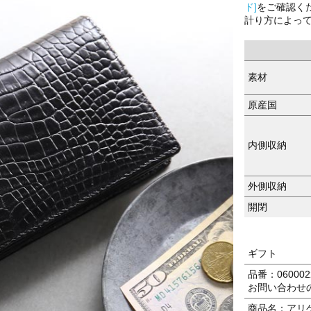
ド]
をご確認く
計り方によっ
素材
原産国
内側収納
外側収納
開閉
ギフト
品番：0600022
お問い合わせ
商品名：アリゲ