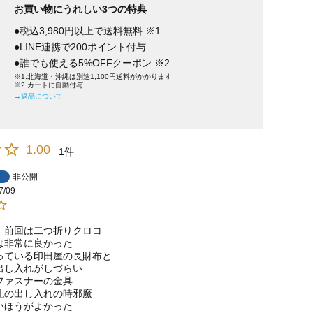
お買い物にうれしい3つの特典
●税込3,980円以上で送料無料 ※1
●LINE連携で200ポイント付与
●誰でも使える5%OFFクーポン ※2
※1.北海道・沖縄は別途1,100円送料がかかります
※2.カートに自動付与
→返品について
1.00
1
非公開
7/09
、前回は二つ折りクロコ

非常に良かった

っている印田屋の長財布と

出し入れがしづらい

ァスナーの金具

札の出し入れの時邪魔

いほうがよかった