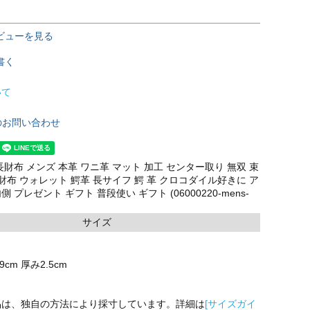
ビューを見る
書く
いて
のお問い合わせ
財布 メンズ 本革 ワニ革 マット 加工 センター取り 無双 束
財布 ウォレット 鰐革 長サイフ 鰐 革 クロコダイル好きに ア
プレゼント ギフト 普段使い ギフト (06000220-mens-
サイズ
9cm 厚み2.5cm
品は、独自の方法により採寸しています。詳細は
[サイズガイ