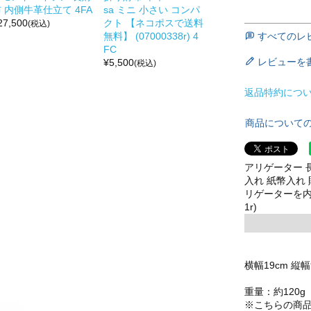
 内側牛革仕立て 4FA
sa ミニ 小さい コンパ
27,500
クト 【ネコポスで送料
(税込)
すべてのレ
無料】 (07000338r) 4
FC
レビューを
¥
5,500
(税込)
返品特約につ
商品について
アリゲーター 長
入れ 紙幣入れ 
リゲーターを内側 
1r)
横幅19cm 縦幅
重量：約120g
※こちらの商