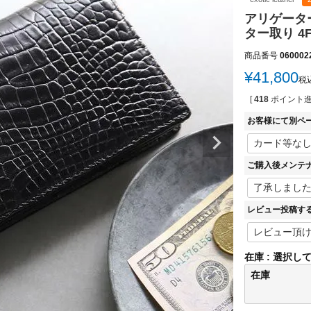
アリゲーター
ター取り 4
商品番号
060002
¥
41,800
税
[
418
ポイント進
お客様にて別ペ
ご購入後メンテ
レビュー投稿す
在庫
選択し
在庫