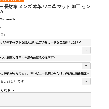
 長財布 メンズ 本革 ワニ革 マット 加工 セン
FA
20-mens-1r
込
呈 ]
ージの有料ギフトを購入頂いた方のみカードをご選択ください
(
必
須
ナンス剤等を使用した場合は返品交換不可
)
(
必
須
ると特典がもらえます。※レビュー投稿のみだけ。(特典は画像確認)
)
(
必
須
てください
)