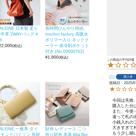
ALEINE 日本製 柔ら
長時間ひんやり持続。
牛革 2WAYバッグ 4
mochro factory 高吸水
B
ポリマー入り ネックク
22,000
ーラー 保冷剤ポケット
(税込)
付き (No.09000762)
¥
1,800
(税込)
1
購入者
投稿日
2025/0
今回は失敗
購入した分は
また、今使
違って札の
小銭入れのフ
大きすぎて
ALEINE 一枚革 ダイ
財布 レディース 二つ
もう少し細
ヤモンドパイソン 長財
折り財布 本革 Mia Bor