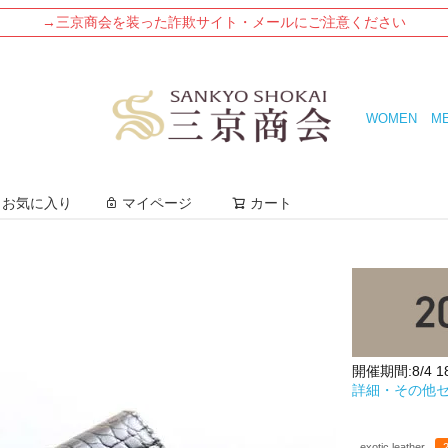
→三京商会を装った詐欺サイト・メールにご注意ください
WOMEN
M
検索
お気に入り
マイページ
カート
開催期間:8/4 18:
詳細・その他
exotic leather