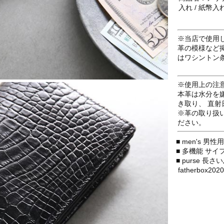
入れ / 紙幣入
※当店で使用
革の模様など
はワシントン
※使用上の注
本革は水分を
き取り、 直
※革の取り扱
ださい。
■ men's 男
■ 多機能 サイフ
■ purse 長
fatherbox2020