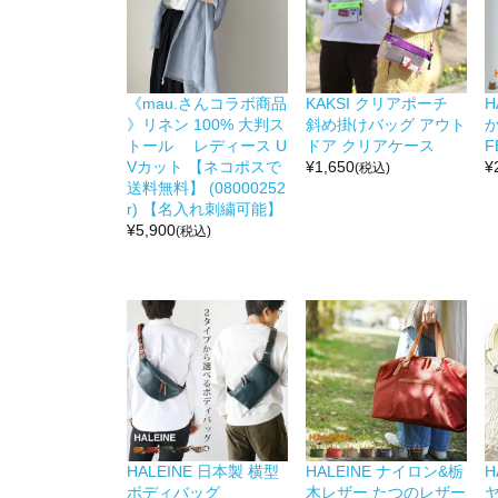
《mau.さんコラボ商品
KAKSI クリアポーチ
H
》リネン 100% 大判ス
斜め掛けバッグ アウト
か
トール レディース U
ドア クリアケース
F
Vカット 【ネコポスで
¥
1,650
¥
(税込)
送料無料】 (08000252
r) 【名入れ刺繍可能】
¥
5,900
(税込)
HALEINE 日本製 横型
HALEINE ナイロン&栃
H
ボディバッグ
木レザー たつのレザー