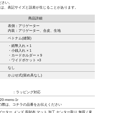
ださい。
ては、表記サイズと誤差が生じることがあります。
商品詳細
表側：アリゲーター
内装：アリゲーター、合皮、生地
ベトナム(縫製)
・紙幣入れ × 1
・小銭入れ × 1
・カードホルダー × 9
・ワイドポケット ×3
なし
かぶせ式(留め具なし)
：ラッピング対応
0-mens-1r
の際は、コチラの品番をお伝えください
ーター メンズ 長財布 マット 加工 センター取り 無双 / 束