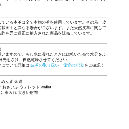
れ
している本革は全て本物の革を使用しています。その為、皮
掲載画面と異なる場合がございます。また天然皮革に関して
条約を元に適正に輸入された商品を販売しています。
意
嫌いますので、もし水に濡れたときには乾いた布で水分をふ
射日光をさけ、自然乾燥させてください。
いについて詳細は
[皮革の取り扱い・保管の方法]
をご確認く
性用 めんず 金運
 おさいふ ウォレット wallet
さいふ 束入れ 大きい財布