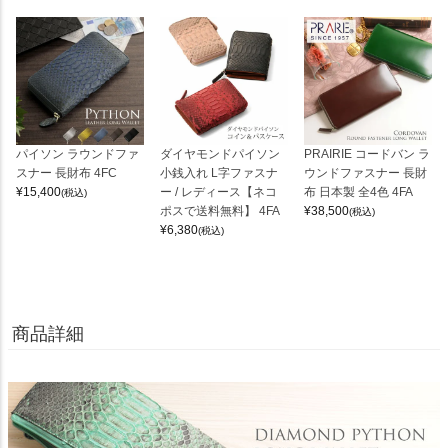
パイソン ラウンドファ
ダイヤモンドパイソン
PRAIRIE コードバン ラ
スナー 長財布 4FC
小銭入れ L字ファスナ
ウンドファスナー 長財
¥
15,400
ー / レディース【ネコ
布 日本製 全4色 4FA
(税込)
ポスで送料無料】 4FA
¥
38,500
(税込)
¥
6,380
(税込)
商品詳細