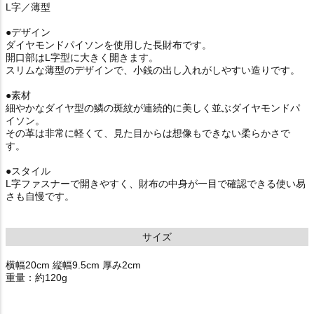
L字／薄型
●デザイン
ダイヤモンドパイソンを使用した長財布です。
開口部はL字型に大きく開きます。
スリムな薄型のデザインで、小銭の出し入れがしやすい造りです。
●素材
細やかなダイヤ型の鱗の斑紋が連続的に美しく並ぶダイヤモンドパ
イソン。
その革は非常に軽くて、見た目からは想像もできない柔らかさで
す。
●スタイル
L字ファスナーで開きやすく、財布の中身が一目で確認できる使い易
さも自慢です。
サイズ
横幅20cm 縦幅9.5cm 厚み2cm
重量：約120g