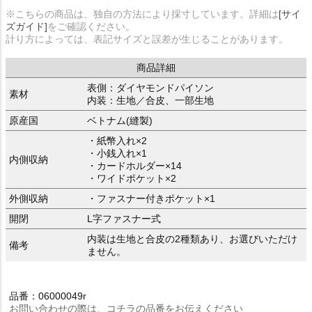
※こちらの商品は、独自の方法により採寸しています。詳細は
[サイ
ズガイド]
をご確認ください。
計り方によっては、表記サイズと誤差が生じることがあります。
商品詳細
表側：ダイヤモンドパイソン
素材
内装：生地／合皮、一部生地
原産国
ベトナム(縫製)
・紙幣入れ×2
・小銭入れ×1
内側収納
・カードホルダー×14
・ワイドポケット×2
外側収納
・ファスナー付きポケット×1
開閉
L字ファスナー式
内装は生地と合皮の2種類あり、お選びいただけ
備考
ません。
品番：06000049r
お問い合わせの際は、コチラの品番をお伝えください