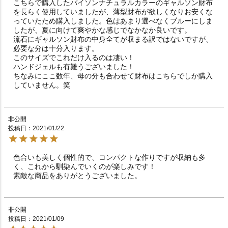
こちらで購入したパイソンナチュラルカラーのギャルソン財布
を長らく使用していましたが、薄型財布が欲しくなりお安くな
っていたため購入しました。色はあまり選べなくブルーにしま
したが、夏に向けて爽やかな感じでなかなか良いです。

流石にギャルソン財布の中身全てが収まる訳ではないですが、
必要な分は十分入ります。

このサイズでこれだけ入るのは凄い！

ハンドジェルも有難うございました！

ちなみにここ数年、母の分も合わせて財布はこちらでしか購入
していません。笑
非公開
投稿日
2021/01/22
色合いも美しく個性的で、コンパクトな作りですが収納も多
く、これから馴染んでいくのが楽しみです！

素敵な商品をありがとうございました。
非公開
投稿日
2021/01/09