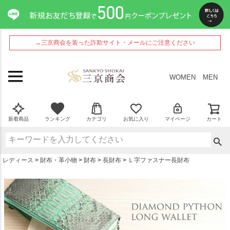
ペー
ジト
ップ
へ
→三京商会を装った詐欺サイト・メールにご注意ください
WOMEN
MEN
新着商品
ランキング
カテゴリ
お気に入り
マイページ
カート
レディース
財布・革小物
財布
長財布
Ｌ字ファスナー長財布