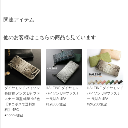
関連アイテム
他のお客様はこちらの商品も見ています
ダイヤモンド パイソン
HALEINE ダイヤモンド
HALEINE ダイヤモンド
長財布 メンズ L字 ファ
パイソン L字ファスナ
パイソン L字ファスナ
スナー 薄型 軽量 全8色
ー長財布 4FA
ー 長財布 4FA
【ネコポスで送料無
¥
19,800
¥
24,200
(税込)
(税込)
料】 4FC
¥
5,999
(税込)