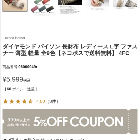
exotic leather
ダイヤモンド パイソン 長財布 レディース L字 ファス
ナー 薄型 軽量 全9色【ネコポスで送料無料】 4FC
商品番号
06000049r
¥
5,999
税込
[
60
ポイント進呈 ]
4.50
（8件）