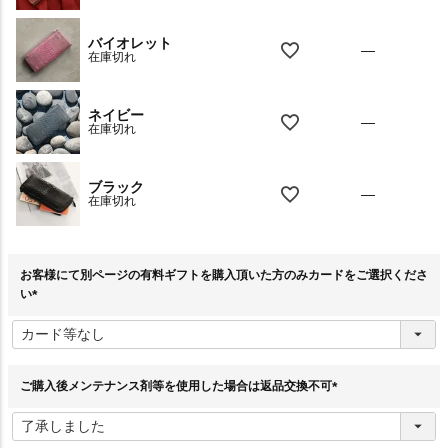
バイオレット
—
在庫切れ
ネイビー
—
在庫切れ
ブラック
—
在庫切れ
お客様にて別ページの有料ギフトを購入頂いた方のみカードをご選択くださ
い
(
必
須
)
ご購入後メンテナンス剤等を使用した場合は返品交換不可
(
必
須