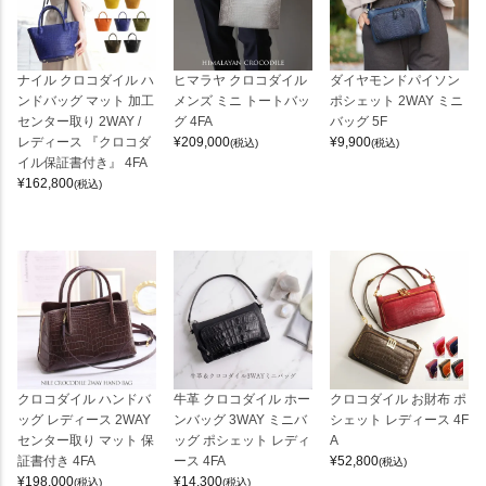
ナイル クロコダイル ハ
ヒマラヤ クロコダイル
ダイヤモンドパイソン
ンドバッグ マット 加工
メンズ ミニ トートバッ
ポシェット 2WAY ミニ
センター取り 2WAY /
グ 4FA
バッグ 5F
レディース 『クロコダ
¥
209,000
¥
9,900
(税込)
(税込)
イル保証書付き』 4FA
¥
162,800
(税込)
クロコダイル ハンドバ
牛革 クロコダイル ホー
クロコダイル お財布 ポ
ッグ レディース 2WAY
ンバッグ 3WAY ミニバ
シェット レディース 4F
センター取り マット 保
ッグ ポシェット レディ
A
証書付き 4FA
ース 4FA
¥
52,800
(税込)
¥
198,000
¥
14,300
(税込)
(税込)