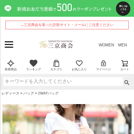
ペー
ジト
ップ
へ
→三京商会を装った詐欺サイト・メールにご注意ください
WOMEN
MEN
新着商品
ランキング
カテゴリ
お気に入り
マイページ
カート
レディース
バッグ
2WAYバッグ