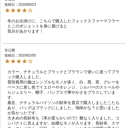
投稿日
2020/09/23
冬のお出掛けに、こちらで購入したフォックスファーマフラー
とこのポシェットを身に着けると

非公開
投稿日
2020/02/05
カラー、ナチュラルとブラックとブラウンで迷いに迷ってブラ
ック購入しました。

普段着用の服はシンプルなモノが多く、白、黒、茶、グレーを
ベースに差し色でイエローやオレンジ、シルバーのストールや
らジュエリー、帽子、パンプスで華やかさをプラスしていま
す。

最近、ナチュラルパイソンの財布を貴店で購入しましたこたも
あり、バッグはブラックにしました。地味かな？と思いました
が良かったです。

大きめの長財布も《革が柔らかいので》難なく入りました。コ
ンパクトに見えますが、結構なモノが入ります。長財布、スマ