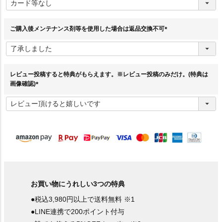
必
須
)
ご購入後メンテナンス剤等を使用した場合は返品交換不可
(
必
須
)
レビュー投稿すると特典がもらえます。※レビュー投稿のみだけ。(特典は
画像確認)
(
必
須
)
お買い物にうれしい3つの特典
●税込3,980円以上で送料無料 ※1
●LINE連携で200ポイント付与