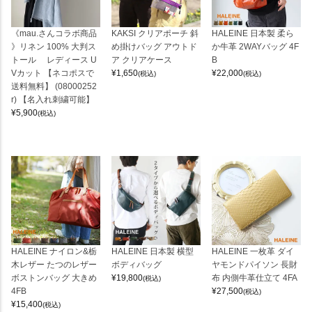
《mau.さんコラボ商品
KAKSI クリアポーチ 斜
HALEINE 日本製 柔ら
》リネン 100% 大判ス
め掛けバッグ アウトド
か牛革 2WAYバッグ 4F
トール レディース U
ア クリアケース
B
Vカット 【ネコポスで
¥
1,650
¥
22,000
(税込)
(税込)
送料無料】 (08000252
r) 【名入れ刺繍可能】
¥
5,900
(税込)
HALEINE ナイロン&栃
HALEINE 日本製 横型
HALEINE 一枚革 ダイ
木レザー たつのレザー
ボディバッグ
ヤモンドパイソン 長財
ボストンバッグ 大きめ
¥
19,800
布 内側牛革仕立て 4FA
(税込)
4FB
¥
27,500
(税込)
¥
15,400
(税込)