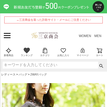
ペー
ジト
ップ
へ
→三京商会を装った詐欺サイト・メールにご注意ください
WOMEN
MEN
新着商品
ランキング
カテゴリ
お気に入り
マイページ
カート
レディース
バッグ
2WAYバッグ