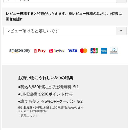
須
)
レビュー投稿すると特典がもらえます。※レビュー投稿のみだけ。(特典は
画像確認)
(
必
須
)
お買い物にうれしい3つの特典
●税込3,980円以上で送料無料 ※1
●LINE連携で200ポイント付与
●誰でも使える5%OFFクーポン ※2
※1.北海道・沖縄は別途1,100円送料がかかります
※2.カートに自動付与
→返品について