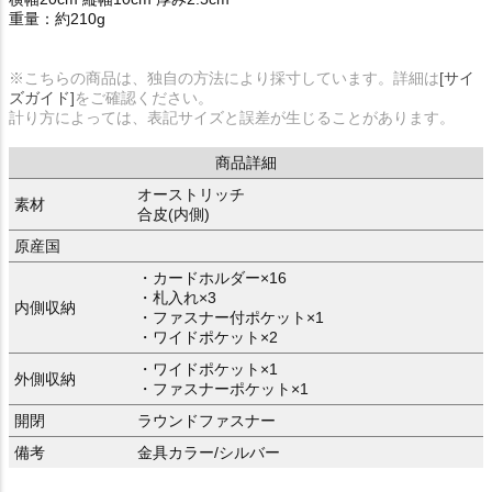
重量：約210g
※こちらの商品は、独自の方法により採寸しています。詳細は
[サイ
ズガイド]
をご確認ください。
計り方によっては、表記サイズと誤差が生じることがあります。
商品詳細
オーストリッチ
素材
合皮(内側)
原産国
・カードホルダー×16
・札入れ×3
内側収納
・ファスナー付ポケット×1
・ワイドポケット×2
・ワイドポケット×1
外側収納
・ファスナーポケット×1
開閉
ラウンドファスナー
備考
金具カラー/シルバー