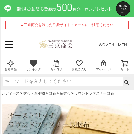
ペー
ジト
ップ
へ
→三京商会を装った詐欺サイト・メールにご注意ください
WOMEN
MEN
新着商品
ランキング
カテゴリ
お気に入り
マイページ
カート
レディース
財布・革小物
財布
長財布
ラウンドファスナー財布