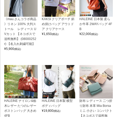
《mau.さんコラボ商品
KAKSI クリアポーチ 斜
HALEINE 日本製 柔ら
》リネン 100% 大判ス
め掛けバッグ アウトド
か牛革 2WAYバッグ 4F
トール レディース U
ア クリアケース
B
Vカット 【ネコポスで
¥
1,650
¥
22,000
(税込)
(税込)
送料無料】 (08000252
r) 【名入れ刺繍可能】
¥
5,900
(税込)
HALEINE ナイロン&栃
HALEINE 日本製 横型
財布 レディース 二つ折
木レザー たつのレザー
ボディバッグ
り財布 本革 Mia Borsa
ボストンバッグ 大きめ
¥
19,800
ミニ 小さい コンパクト
(税込)
4FB
【ネコポスで送料無