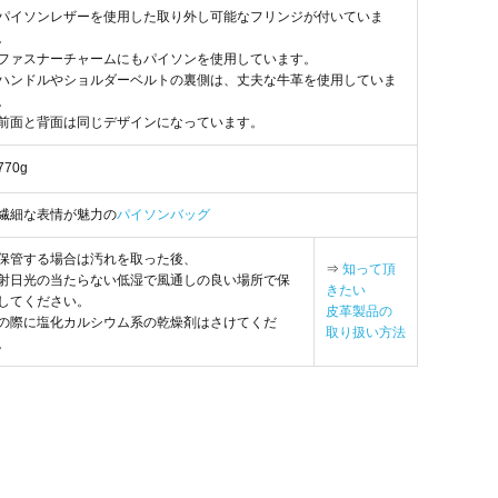
パイソンレザーを使用した取り外し可能なフリンジが付いていま
。
ファスナーチャームにもパイソンを使用しています。
ハンドルやショルダーベルトの裏側は、丈夫な牛革を使用していま
。
前面と背面は同じデザインになっています。
770g
繊細な表情が魅力の
パイソンバッグ
保管する場合は汚れを取った後、
⇒
知って頂
射日光の当たらない低湿で風通しの良い場所で保
きたい
してください。
皮革製品の
の際に塩化カルシウム系の乾燥剤はさけてくだ
取り扱い方法
。