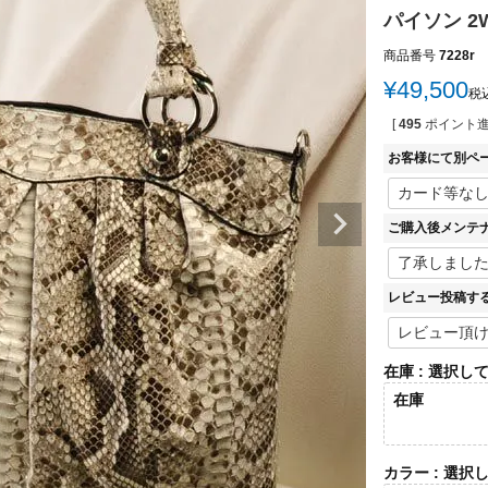
パイソン 2
商品番号
7228r
¥
49,500
税
[
495
ポイント進
お客様にて別ペ
ご購入後メンテ
レビュー投稿す
在庫
選択し
在庫
カラー
選択