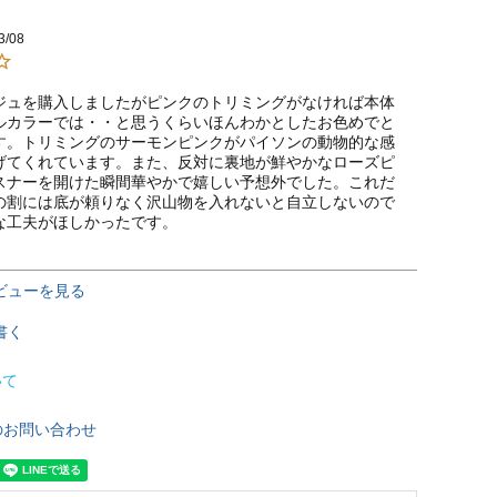
3/08
ジュを購入しましたがピンクのトリミングがなければ本体
ルカラーでは・・と思うくらいほんわかとしたお色めでと
す。トリミングのサーモンピンクがパイソンの動物的な感
げてくれています。また、反対に裏地が鮮やかなローズピ
スナーを開けた瞬間華やかで嬉しい予想外でした。これだ
の割には底が頼りなく沢山物を入れないと自立しないので
な工夫がほしかったです。
ビューを見る
書く
いて
のお問い合わせ