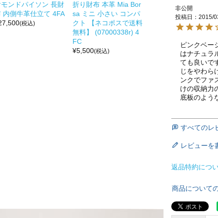
ヤモンドパイソン 長財
折り財布 本革 Mia Bor
非公開
 内側牛革仕立て 4FA
sa ミニ 小さい コンパ
投稿日
2015/0
27,500
クト 【ネコポスで送料
(税込)
無料】 (07000338r) 4
FC
ピンクベー
¥
5,500
(税込)
はナチュラ
ても良いで
じをやわら
ンクでファ
けの収納力
底板のよう
すべてのレ
レビューを
返品特約につ
商品について