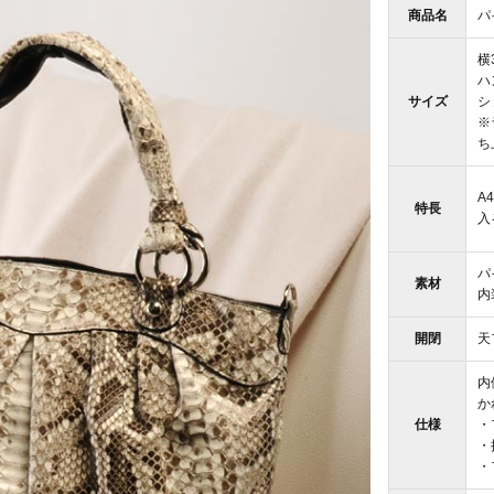
商品名
パ
横
ハ
サイズ
シ
※
ち
A
特長
入
パ
素材
内
開閉
天
内
か
仕様
・
・
・