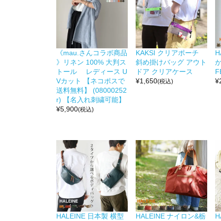
《mau.さんコラボ商品
KAKSI クリアポーチ
H
》リネン 100% 大判ス
斜め掛けバッグ アウト
か
トール レディース U
ドア クリアケース
F
Vカット 【ネコポスで
¥
1,650
¥
(税込)
送料無料】 (08000252
r) 【名入れ刺繍可能】
¥
5,900
(税込)
HALEINE 日本製 横型
HALEINE ナイロン&栃
H