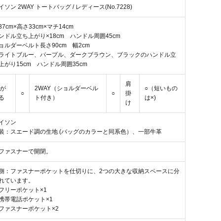
イソン 2WAY トートバッグ / レディース(No.7228)
37cm×高さ33cm×マチ14cm
ンドル立ち上がり×18cm ハンドル周囲45cm
ョルダーベルト長さ90cm 幅2cm
ライトブルー、パープル、ダークブラウン、ブラックのハンドル立
上がり15cm ハンドル周囲35cm
肩
4が
2WAY（ショルダーベル
○（短いもの
○
○
掛
る
ト付き）
は×)
け
イソン
装：スエード調の生地 (バッグのカラーと同系色）、一部牛革
ファスナーで開閉。
側：ファスナーポケットを仕切りに、2つの大きな収納スペースに分
れています。
フリーポケット×1
携帯電話ポケット×1
ファスナーポケット×2