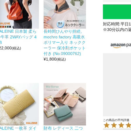
対応時間:平日10
※30分以内の
ALEINE 日本製 柔ら
長時間ひんやり持続。
牛革 2WAYバッグ 4
mochro factory 高吸水
B
ポリマー入り ネックク
22,000
ーラー 保冷剤ポケット
(税込)
付き (No.09000762)
¥
1,800
(税込)
ALEINE 一枚革 ダイ
財布 レディース 二つ