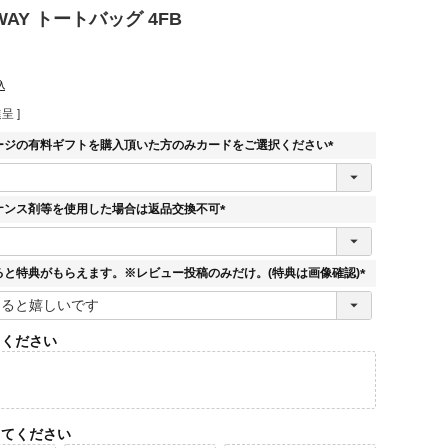
WAY トートバッグ 4FB
込
呈 ]
ージの有料ギフトを購入頂いた方のみカードをご選択ください
(
必
須
ナンス剤等を使用した場合は返品交換不可
)
(
必
須
ると特典がもらえます。※レビュー投稿のみだけ。(特典は画像確認)
)
(
必
須
てください
)
してください