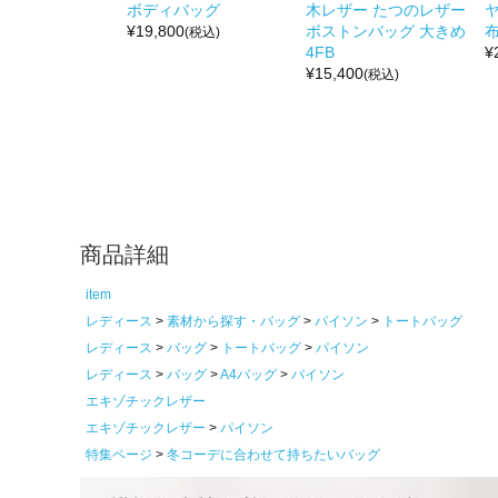
ボディバッグ
木レザー たつのレザー
¥
19,800
ボストンバッグ 大きめ
布
(税込)
4FB
¥
¥
15,400
(税込)
商品詳細
item
レディース
素材から探す・バッグ
パイソン
トートバッグ
レディース
バッグ
トートバッグ
パイソン
レディース
バッグ
A4バッグ
パイソン
エキゾチックレザー
エキゾチックレザー
パイソン
特集ページ
冬コーデに合わせて持ちたいバッグ