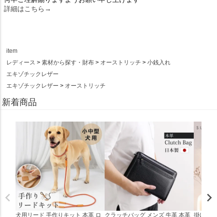
詳細はこちら→
item
レディース
素材から探す・財布
オーストリッチ
小銭入れ
エキゾチックレザー
エキゾチックレザー
オーストリッチ
新着商品
犬用リード 手作りキット 本革 ロ
クラッチバッグ メンズ 牛革 本革
掛け時計