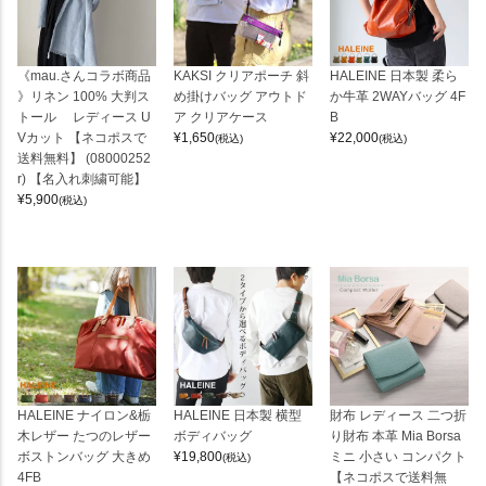
《mau.さんコラボ商品
KAKSI クリアポーチ 斜
HALEINE 日本製 柔ら
》リネン 100% 大判ス
め掛けバッグ アウトド
か牛革 2WAYバッグ 4F
トール レディース U
ア クリアケース
B
Vカット 【ネコポスで
¥
1,650
¥
22,000
(税込)
(税込)
送料無料】 (08000252
r) 【名入れ刺繍可能】
¥
5,900
(税込)
HALEINE ナイロン&栃
HALEINE 日本製 横型
財布 レディース 二つ折
木レザー たつのレザー
ボディバッグ
り財布 本革 Mia Borsa
ボストンバッグ 大きめ
¥
19,800
ミニ 小さい コンパクト
(税込)
4FB
【ネコポスで送料無