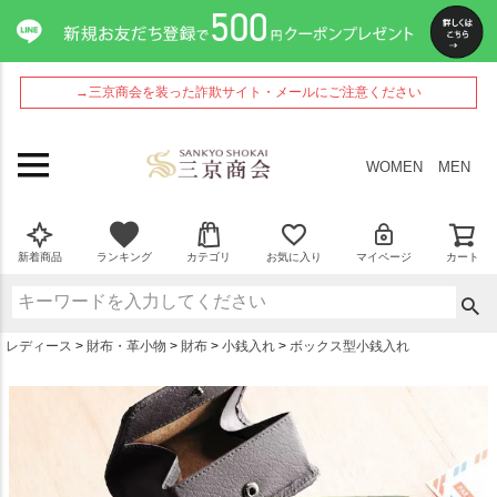
ペー
ジト
ップ
へ
→三京商会を装った詐欺サイト・メールにご注意ください
WOMEN
MEN
新着商品
ランキング
カテゴリ
お気に入り
マイページ
カート
レディース
財布・革小物
財布
小銭入れ
ボックス型小銭入れ