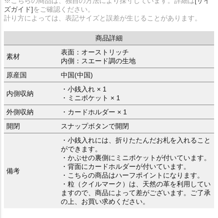
※こちらの商品は、独自の方法により採寸しています。詳細は
[サイ
ズガイド]
をご確認ください。
計り方によっては、表記サイズと誤差が生じることがあります。
商品詳細
表面：オーストリッチ
素材
内側：スエード調の生地
原産国
中国(中国)
・小銭入れ × 1
内側収納
・ミニポケット × 1
外側収納
・カードホルダー × 1
開閉
スナップボタンで開閉
・小銭入れには、折りたたんだお札を入れること
ができます。
・かぶせの裏側にミニポケットが付いています。
・背面にカードホルダーが付いています。
備考
・こちらの商品はハーフポイントになります。
・粒（クイルマーク）は、天然の革を利用してい
ますので、商品によって差がございます。ご了承
の上、お買い求めください。