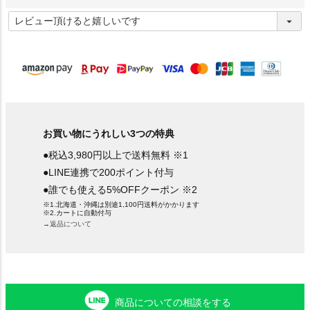
(
必
須
)
お買い物にうれしい3つの特典
●税込3,980円以上で送料無料 ※1
●LINE連携で200ポイント付与
●誰でも使える5%OFFクーポン ※2
※1.北海道・沖縄は別途1,100円送料がかかります
※2.カートに自動付与
→返品について
商品についての相談をする