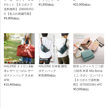
トール レディース U
ア クリアケース
B
Vカット 【ネコポスで
¥
1,650
¥
22,000
(税込)
(税込)
送料無料】 (08000252
r) 【名入れ刺繍可能】
¥
5,900
(税込)
HALEINE ナイロン&栃
HALEINE 日本製 横型
財布 レディース 二つ折
木レザー たつのレザー
ボディバッグ
り財布 本革 Mia Borsa
ボストンバッグ 大きめ
¥
19,800
ミニ 小さい コンパクト
(税込)
4FB
【ネコポスで送料無
¥
15,400
料】 (07000338r) 4FC
(税込)
¥
5,500
(税込)