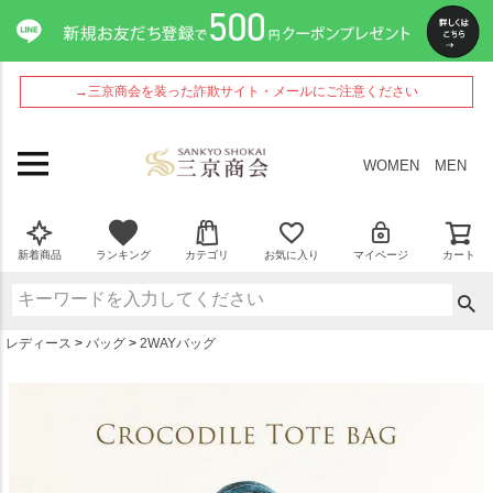
ペー
ジト
ップ
へ
→三京商会を装った詐欺サイト・メールにご注意ください
WOMEN
MEN
新着商品
ランキング
カテゴリ
お気に入り
マイページ
カート
レディース
バッグ
2WAYバッグ