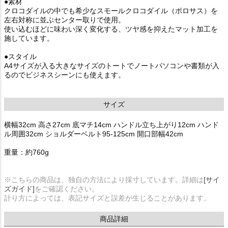
●素材
クロコダイルの中でも希少なスモールクロコダイル（ポロサス）を
左右対称に並ぶセンター取りで使用。
使い込むほどに味わい深く変化する、ツヤ感を抑えたマット加工を
施しています。
●スタイル
A4サイズが入る大きなサイズのトートでノートパソコンや書類が入
るのでビジネスシーンにも使えます。
サイズ
横幅32cm 高さ27cm 底マチ14cm ハンドル立ち上がり12cm ハンド
ル周囲32cm ショルダーベルト95-125cm 開口部幅42cm
重量：約760g
※こちらの商品は、独自の方法により採寸しています。詳細は
[サイ
ズガイド]
をご確認ください。
計り方によっては、表記サイズと誤差が生じることがあります。
商品詳細