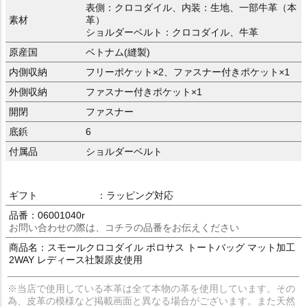
表側：クロコダイル、内装：生地、一部牛革（本
素材
革）
ショルダーベルト：クロコダイル、牛革
原産国
ベトナム(縫製)
内側収納
フリーポケット×2、ファスナー付きポケット×1
外側収納
ファスナー付きポケット×1
開閉
ファスナー
底鋲
6
付属品
ショルダーベルト
ギフト
：ラッピング対応
品番：06001040r
お問い合わせの際は、コチラの品番をお伝えください
商品名：スモールクロコダイル ポロサス トートバッグ マット加工
2WAY レディース社製原皮使用
※当店で使用している本革は全て本物の革を使用しています。その
為、皮革の模様など掲載画面と異なる場合がございます。また天然