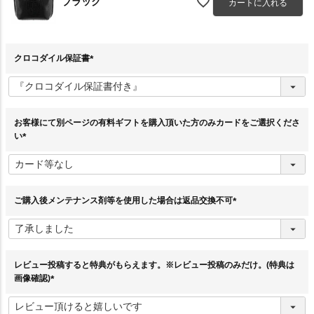
ブラック
カートに入れる
クロコダイル保証書
(
必
須
)
お客様にて別ページの有料ギフトを購入頂いた方のみカードをご選択くださ
い
(
必
須
)
ご購入後メンテナンス剤等を使用した場合は返品交換不可
(
必
須
)
レビュー投稿すると特典がもらえます。※レビュー投稿のみだけ。(特典は
画像確認)
(
必