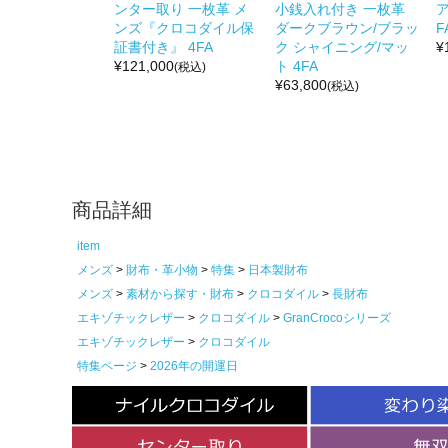
ンター取り 一枚革 メ
小銭入れ付き 一枚革
ア
ンズ『クロコダイル保
ダークブラウン/ブラッ
F
証書付き』 4FA
ク シャイニング/マッ
¥
¥
121,000
ト 4FA
(税込)
¥
63,800
(税込)
商品詳細
item
メンズ
財布・革小物
特集
日本製財布
メンズ
素材から探す・財布
クロコダイル
長財布
エキゾチックレザー
クロコダイル
GranCrocoシリーズ
エキゾチックレザー
クロコダイル
特集ページ
2026年の開運日