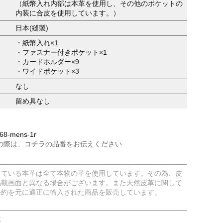
（紙幣入れ内部は本革を使用し、その他のポケットの
内装に合皮を使用しています。）
日本(縫製)
・紙幣入れ×1
・ファスナー付きポケット×1
・カードホルダー×9
・ワイドポケット×3
なし
留め具なし
8-mens-1r
の際は、コチラの品番をお伝えください
している本革は全て本物の革を使用しています。その為、皮
掲載画面と異なる場合がございます。また天然皮革に関して
条約を元に適正に輸入された商品を販売しています。
意