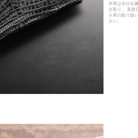
本革は水分を
き取り、 直射
※革の取り扱
さい。