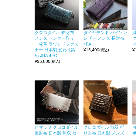
クロコダイル 長財布
ダイヤモンド パイソン
メンズ センター取り
レザー メンズ 長財布
一枚革 ラウンドファス
4FA
マ
ナー 日本製 変わり染
¥
15,400
¥
(税込)
め JRA 4FC
¥
96,800
(税込)
ヒマラヤ クロコダイル
クロコダイル 無双 折
P
長財布 日本製 無双 セ
り財布 日本製 メンズ