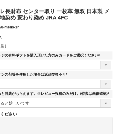
 長財布 センター取り 一枚革 無双 日本製 メ
地染め 変わり染め JRA 4FC
68-mens-1r
込
呈 ]
ージの有料ギフトを購入頂いた方のみカードをご選択ください
(
必
須
ナンス剤等を使用した場合は返品交換不可
)
(
必
須
ると特典がもらえます。※レビュー投稿のみだけ。(特典は画像確認)
)
(
必
須
てください
)