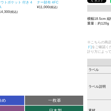
ウトポケット 付き 4
ナー財布 4FC
A
¥
11,000
(税込)
14,300
(税込)
横幅18.5cm 
重量：約120g
※こちらの商
ド]
をご確認く
計り方によっ
ラベル
ラベル説明
素材