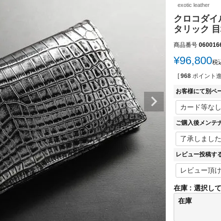
exotic leather
クロコダイル
タリック 目
商品番号
060016
¥
96,800
税
[
968
ポイント進
お客様にて別ペ
ご購入後メンテ
レビュー投稿す
在庫
選択し
在庫