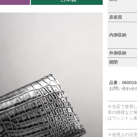
原産国
内側収納
外側収納
開閉
品番：0600166
お問い合わせ
※当店で使用
革の模様など
はワシントン
※使用上の注