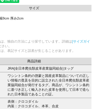
サイズ
縦幅9cm 厚み2cm
品は、独自の方法により採寸しています。詳細は
[サイズガイ
ださい。
ては、表記サイズと誤差が生じることがあります。
商品詳細
JRA[全日本爬虫類皮革産業協同組合]タッグ
ワシントン条約の啓蒙と国産皮革製品についての正し
い情報の普及を目的に設立された全日本爬虫類皮革産
業協同組合が発行するタグ。商品が、ワシントン条約
に基づき正しく輸入された皮革を使用して日本で造ら
れた日本製品であることの証。
表側：クロコダイル
内装：クロコダイル、本革、合皮