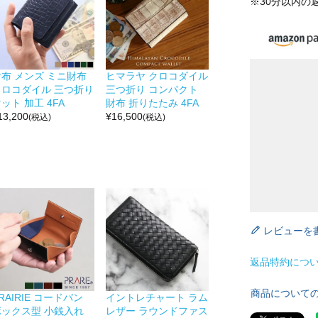
※30分以内の
財布 メンズ ミニ財布
ヒマラヤ クロコダイル
クロコダイル 三つ折り
三つ折り コンパクト
ット 加工 4FA
財布 折りたたみ 4FA
13,200
¥
16,500
(税込)
(税込)
レビューを
返品特約につ
商品について
RAIRIE コードバン
イントレチャート ラム
ボックス型 小銭入れ
レザー ラウンドファス