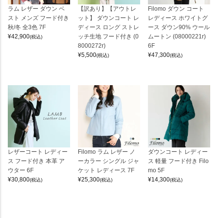
ラム レザー ダウン ベ
【訳あり】【アウトレ
Filomo ダウン コート
スト メンズ フード付き
ット】 ダウンコート レ
レディース ホワイトグ
秋/冬 全3色 7F
ディース ロング ストレ
ース ダウン90% ウール
¥
42,900
ッチ生地 フード付き (0
ムートン (08000221r)
(税込)
8000272r)
6F
¥
5,500
¥
47,300
(税込)
(税込)
レザーコート レディー
Filomo ラム レザー ノ
ダウンコート レディー
ス フード付き 本革 ア
ーカラー シングル ジャ
ス 軽量 フード付き Filo
ウター 6F
ケット レディース 7F
mo 5F
¥
30,800
¥
25,300
¥
14,300
(税込)
(税込)
(税込)