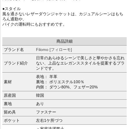
●スタイル
風を通さないレザーダウンジャケットは、カジュアルシーンはもち
ろん通勤や、
バイクの運転時にもおすすめです。
商品詳細
ブランド名
Filomo [フィローモ]
日常のあらゆるシーンで美しさと華やかさを忘れ
ブランド紹介
ない、上品なエレガンススタイルを提案するブラ
ンドです。
表地： 羊革
素材
裏地： ポリエステル100％
内側： ダウン80%、フェザー20%
原産国
韓国
裏地
あり
留め具
ファスナー
ポケット
左右1ケ所づつ
・家庭洗濯禁止