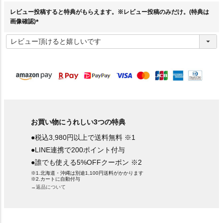
)
レビュー投稿すると特典がもらえます。※レビュー投稿のみだけ。(特典は
画像確認)
(
必
須
)
お買い物にうれしい3つの特典
●税込3,980円以上で送料無料 ※1
●LINE連携で200ポイント付与
●誰でも使える5%OFFクーポン ※2
※1.北海道・沖縄は別途1,100円送料がかかります
※2.カートに自動付与
→返品について