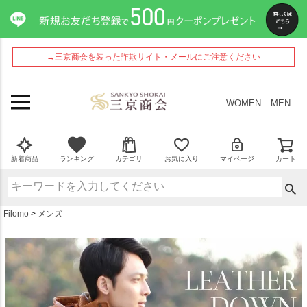
ペー
ジト
ップ
へ
→三京商会を装った詐欺サイト・メールにご注意ください
WOMEN
MEN
新着商品
ランキング
カテゴリ
お気に入り
マイページ
カート
Filomo
メンズ