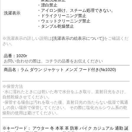
・漂白禁止
・アイロン掛け、スチーム処理できない。
洗濯表示
・ドライクリーニング禁止
・ウェットクリーニング禁止
・タンブル乾燥禁止
※洗濯表示の詳しい説明は
[洗濯表示の絵表示について]
をご確認くだ
さい。
品番：1020r
お問い合わせの際は、コチラの品番をお伝えください
商品名：ラム ダウン ジャケット メンズ フード付き(№1020)
※保管方法
･水に濡れたときには乾いた布で水分をふき取り、直射日光をさけ、
自然乾燥させてください。
･保管する場合は汚れを取った後、直射日光の当たらない低湿で風通
しの良い場所で保管してください。 その際に塩化カルシウム系の乾
燥剤の使用は避けてください。
※キーワード： アウター 冬 本革 革 防寒 バイク カジュアル 通勤 誕