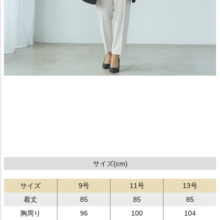
サイズ(cm)
サイズ
9号
11号
13号
着丈
85
85
85
胸周り
96
100
104