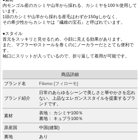
内モンゴル産のカシミヤ山羊から採れる、カシミヤを100％使用して
います。
1頭のカシミヤ山羊から採れる産毛はわずか150gしかなく、
その希少性からカシミヤは『繊維の宝石』と呼ばれています。
●スタイル
首元をスッキリと見せるため、小顔に見える効果があります。
また、マフラーやストールを巻くのにノーカラーだととても便利で
す。
袖口にスリットが入っているので、折り返して着用が可能です。
商品詳細
ブランド名
Filomo [フィローモ]
日常のあらゆるシーンで美しさと華やかさを忘れ
ブランド紹介
ない、上品なエレガンススタイルを提案するブラ
ンドです。
表地： カシミヤ100％
素材
裏地： キュプラ100％
原産国
中国(縫製)
裏地
あり