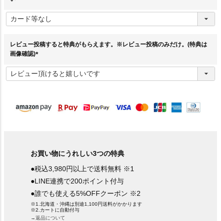
(
必
須
)
レビュー投稿すると特典がもらえます。※レビュー投稿のみだけ。(特典は
画像確認)
(
必
須
)
お買い物にうれしい3つの特典
●税込3,980円以上で送料無料 ※1
●LINE連携で200ポイント付与
●誰でも使える5%OFFクーポン ※2
※1.北海道・沖縄は別途1,100円送料がかかります
※2.カートに自動付与
→返品について