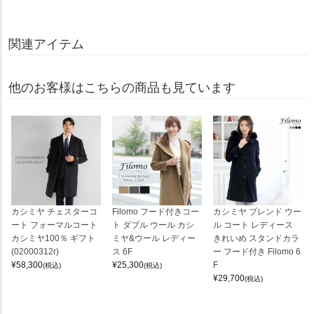
関連アイテム
他のお客様はこちらの商品も見ています
カシミヤ チェスターコ
Filomo フード付きコー
カシミヤ ブレンド ウー
ート フォーマルコート
ト ダブル ウール カシ
ル コート レディース
カシミヤ100％ ギフト
ミヤ&ウール レディー
きれいめ スタンドカラ
(02000312r)
ス 6F
ー フード付き Filomo 6
¥
58,300
¥
25,300
F
(税込)
(税込)
¥
29,700
(税込)