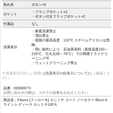
留め具
ボタン×5
・フラップポケット×2
ポケット
・ボタン付きフラップポケット×2
付属品
なし
・家庭洗濯禁止
・漂白禁止
・底面の最高温度 110°C スチームアイロンは危
険。
洗濯表示
・弱い操作により、石油系溶剤（蒸留温度150～
210°C、引火点38～70°C） での商業ドライクリ
ーニング可
・ウェットクリーニング禁止
※洗濯表示の詳しい説明は
[洗濯表示の絵表示について]
をご確認くだ
さい。
品番：02000077r
お問い合わせの際は、コチラの品番をお伝えください
商品名：Filomo [フィローモ] カシミヤ コート ノーカラー 85cm A
ライン レディース カシミヤ100％