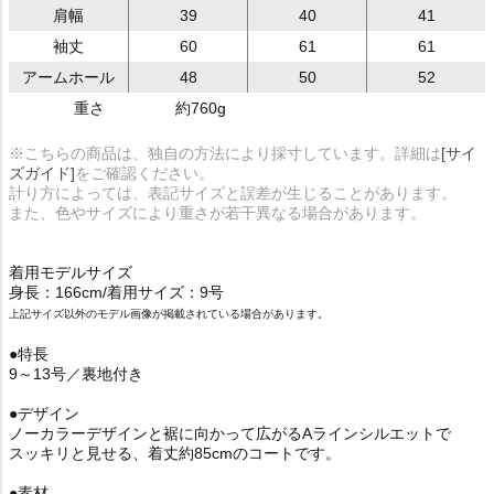
肩幅
39
40
41
袖丈
60
61
61
アームホール
48
50
52
重さ
約760g
※こちらの商品は、独自の方法により採寸しています。詳細は
[サイ
ズガイド]
をご確認ください。
計り方によっては、表記サイズと誤差が生じることがあります。
また、色やサイズにより重さが若干異なる場合があります。
着用モデルサイズ
身長：166cm/着用サイズ：9号
上記サイズ以外のモデル画像が掲載されている場合があります。
●特長
9～13号／裏地付き
●デザイン
ノーカラーデザインと裾に向かって広がるAラインシルエットで
スッキリと見せる、着丈約85cmのコートです。
●素材