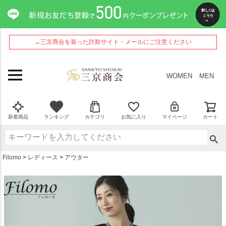
ペー
ジト
ップ
へ
→三京商会を装った詐欺サイト・メールにご注意ください
WOMEN
MEN
新着商品
ランキング
カテゴリ
お気に入り
マイページ
カート
Filomo
レディース
アウター