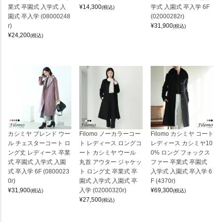
業式 卒園式 入学式 入
¥
14,300
学式 入園式 卒入学 6F
(税込)
園式 卒入学 (08000248
(02000282r)
r)
¥
31,900
(税込)
¥
24,200
(税込)
カシミヤ ブレンド ウー
Filomo ノーカラーコー
Filomo カシミヤ コート
ル チェスターコート ロ
ト レディース ロングコ
レディース カシミヤ10
ング丈 レディース 卒業
ート カシミヤ ウール
0% ロング フォックス
式 卒園式 入学式 入園
丸首 アウター ジャケッ
ファー 卒業式 卒園式
式 卒入学 6F (0800023
ト ロング丈 卒業式 卒
入学式 入園式 卒入学 6
0r)
園式 入学式 入園式 卒
F (4370r)
¥
31,900
入学 (02000320r)
¥
69,300
(税込)
(税込)
¥
27,500
(税込)