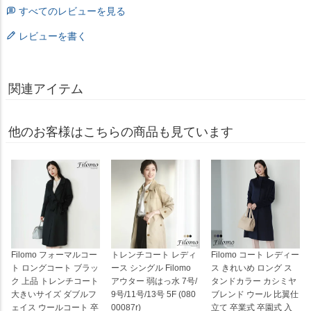
すべてのレビューを見る
レビューを書く
関連アイテム
他のお客様はこちらの商品も見ています
Filomo フォーマルコー
トレンチコート レディ
Filomo コート レディー
ト ロングコート ブラッ
ース シングル Filomo
ス きれいめ ロング ス
ク 上品 トレンチコート
アウター 弱はっ水 7号/
タンドカラー カシミヤ
大きいサイズ ダブルフ
9号/11号/13号 5F (080
ブレンド ウール 比翼仕
ェイス ウールコート 卒
00087r)
立て 卒業式 卒園式 入