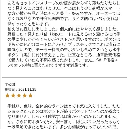
あるもセットインスリーブのお蔭か肩からずり落ちたりだらし
なく見えることはありません。本当はもう少し身幅がスマート
な方が横から見た時にもっと美しく好みですが、オーダーでは
なく既製品なので許容範囲内です。サイズ的には7号があれば
良かったなと思います。

袖丈はお直しに出しました。個人的にはやや長く感じました。
野暮ったく見えたり借り物のコートに見えるのを避けるには手
の甲に少しかかるくらいがベストかと思いますので。ボタンは
明らかに色だけコートに合わせたプラスチックでこれは流石に
味気ないので、テーラー襟裏の中ボタンも含めて３つとも水牛
ボタン（黒）に付け替えました。正直なところ、通常販売価格
で購入していたら不満を感じたかもしれません。SALE価格＋
5％オフの時に買えたのでまずまず満足です。
非公開
投稿日
2021/11/25
手触り、色味、全体的なラインはとても気に入りました。ただ
ショックだったのはポケットが飾りポケットだったのが残念で
なりません。しっかり確認すれば良かったのかもしれません
が。さらに前ボタンが少し安っぽく、隠しボタンだったらもう
一段満足できたと思います。多少お値段がはってもいいので、