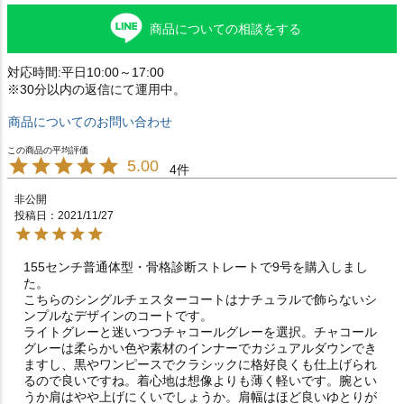
商品についての相談をする
対応時間:平日10:00～17:00
※30分以内の返信にて運用中。
商品についてのお問い合わせ
5.00
4
非公開
投稿日
2021/11/27
155センチ普通体型・骨格診断ストレートで9号を購入しまし
た。

こちらのシングルチェスターコートはナチュラルで飾らないシ
ンプルなデザインのコートです。

ライトグレーと迷いつつチャコールグレーを選択。チャコール
グレーは柔らかい色や素材のインナーでカジュアルダウンでき
ますし、黒やワンピースでクラシックに格好良くも仕上げられ
るので良いですね。着心地は想像よりも薄く軽いです。腕とい
うか肩はやや上げにくいでしょうか。肩幅はほど良いゆとりが