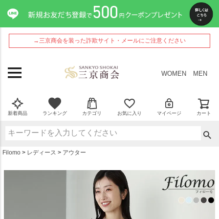
ペー
ジト
ップ
へ
→三京商会を装った詐欺サイト・メールにご注意ください
WOMEN
MEN
新着商品
ランキング
カテゴリ
お気に入り
マイページ
カート
Filomo
レディース
アウター