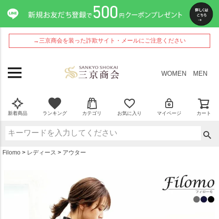
ペー
ジト
ップ
へ
→三京商会を装った詐欺サイト・メールにご注意ください
WOMEN
MEN
新着商品
ランキング
カテゴリ
お気に入り
マイページ
カート
Filomo
レディース
アウター