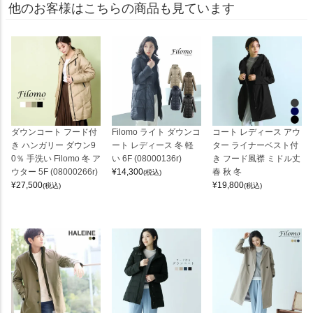
他のお客様はこちらの商品も見ています
ダウンコート フード付
Filomo ライト ダウンコ
コート レディース アウ
き ハンガリー ダウン9
ート レディース 冬 軽
ター ライナーベスト付
0％ 手洗い Filomo 冬 ア
い 6F (08000136r)
き フード風襟 ミドル丈
ウター 5F (08000266r)
¥
14,300
春 秋 冬
(税込)
¥
27,500
¥
19,800
(税込)
(税込)