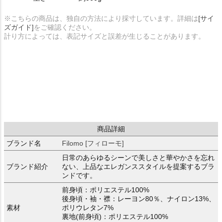
※こちらの商品は、独自の方法により採寸しています。詳細は
[サイ
ズガイド]
をご確認ください。
計り方によっては、表記サイズと誤差が生じることがあります。
商品詳細
ブランド名
Filomo [フィローモ]
日常のあらゆるシーンで美しさと華やかさを忘れ
ブランド紹介
ない、上品なエレガンススタイルを提案するブラ
ンドです。
前身頃：ポリエステル100%
後身頃・袖・襟：レーヨン80％、ナイロン13%、
素材
ポリウレタン7%
裏地(前身頃)：ポリエステル100%