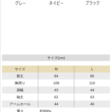
サイズ(cm)
サイズ
M
L
着丈
84
85
胸周り
108
110
肩幅
43
44
袖丈
62
63
アームホール
44
46
重さ
約900g