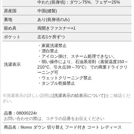
中わた(前身頃)：ダウン75%、フェザー25%
原産国
中国(縫製)
裏地
あり(前身頃のみ)
留め具
両開きファスナー×1
ポケット
左右1ケ所ずつ
・家庭洗濯禁止
・漂白禁止
・アイロン掛け、スチーム処理できない。
・弱い操作により、石油系溶剤（蒸留温度150～
洗濯表示
210°C、引火点38～70°C） での商業ドライクリ
ーニング可
・ウェットクリーニング禁止
・タンブル乾燥禁止
※洗濯表示の詳しい説明は
[洗濯表示の絵表示について]
をご確認くだ
さい。
品番：08000224r
お問い合わせの際は、コチラの品番をお伝えください
商品名：filomo ダウン 切り替え フード付き コート レディース