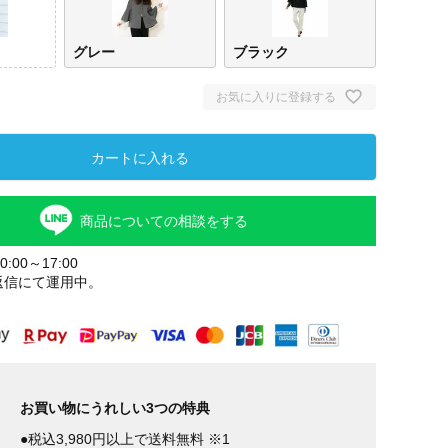
グレー
ブラック
お気に入りに登録する
カートに入れる
商品についての相談をする
:00～17:00
キャメル
グレー
ブラ
返信にて運用中。
お買い物にうれしい3つの特典
●税込3,980円以上で送料無料 ※1