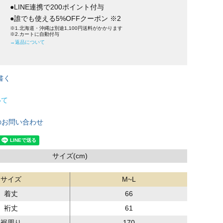
●LINE連携で200ポイント付与
●誰でも使える5%OFFクーポン ※2
※1.北海道・沖縄は別途1,100円送料がかかります
※2.カートに自動付与
→返品について
書く
いて
のお問い合わせ
サイズ(cm)
サイズ
M~L
着丈
66
裄丈
61
裾周り
170