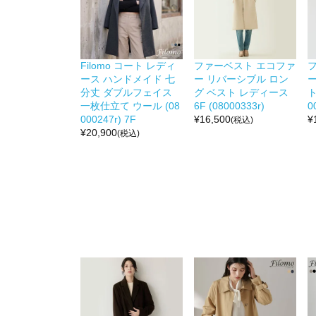
Filomo コート レディ
ファーベスト エコファ
ース ハンドメイド 七
ー リバーシブル ロン
分丈 ダブルフェイス
グ ベスト レディース
ト
一枚仕立て ウール (08
6F (08000333r)
0
000247r) 7F
¥
16,500
¥
(税込)
¥
20,900
(税込)