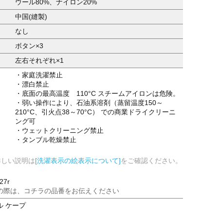
ウール80%、ナイロン20%
中国(縫製)
なし
ボタン×3
左右それぞれ×1
・家庭洗濯禁止
・漂白禁止
・底面の最高温度 110°C スチームアイロンは危険。
・弱い操作により、石油系溶剤（蒸留温度150～
210°C、引火点38～70°C） での商業ドライクリーニ
ング可
・ウェットクリーニング禁止
・タンブル乾燥禁止
詳しい説明は
[洗濯表示の絵表示について]
をご確認ください。
27r
の際は、コチラの品番をお伝えください
ル ケープ