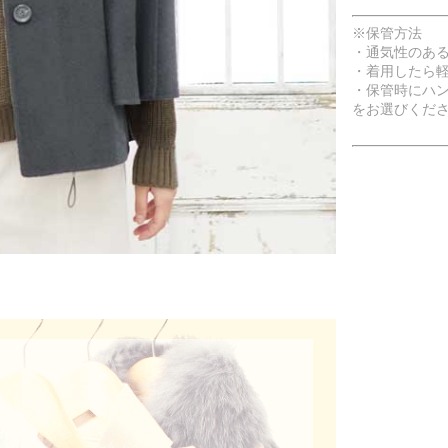
※保管方法
・通気性のあ
・着用したら
・保管時にハ
をお選びくだ