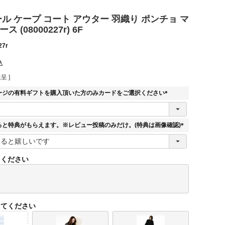
 ウール ケープ コート アウター 羽織り ポンチョ マ
 (08000227r) 6F
27r
込
呈 ]
ージの有料ギフトを購入頂いた方のみカードをご選択ください
(
必
須
ると特典がもらえます。※レビュー投稿のみだけ。(特典は画像確認)
)
(
必
須
てください
)
してください