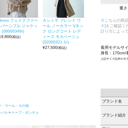
重さ
※こちらの商
ilomo フェイクファー
カシミヤ ブレンド ウ
ド]
をご確認く
リバーシブル ジャケッ
ール ノーカラー Vネッ
計り方によっ
 (08000349r)
ク ロングコート レデ
19,800
ィース モカベージュ
(税込)
(02000321-1r)
着用モデルサ
¥
27,500
(税込)
身長：170cm
上記サイズ以外のモ
ブランド名
ヤ・ウール・その他
ルパカ
ケープ・ポンチョ
ブランド紹介