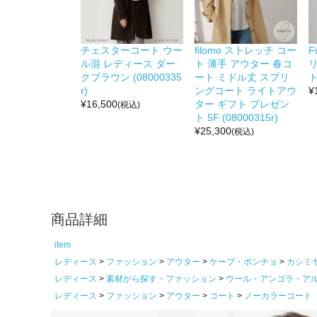
チェスターコート ウー
filomo ストレッチ コー
F
ル混 レディース ダー
ト 薄手 アウター 春コ
クブラウン (08000335
ート ミドル丈 スプリ
ト
r)
ングコート ライトアウ
¥
¥
16,500
ター ギフト プレゼン
(税込)
ト 5F (08000315r)
¥
25,300
(税込)
商品詳細
item
レディース
ファッション
アウター
ケープ・ポンチョ
カシミ
レディース
素材から探す・ファッション
ウール・アンゴラ・ア
レディース
ファッション
アウター
コート
ノーカラーコート