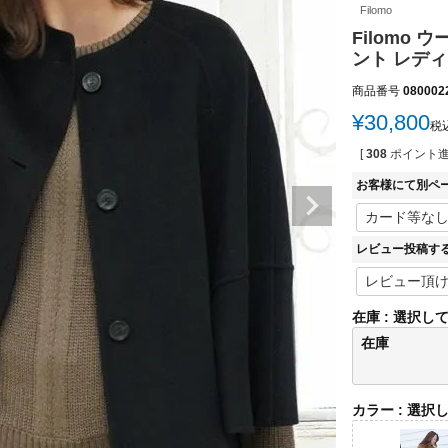
Filomo
Filomo
ント レディース
商品番号
080002
¥
30,800
税
[
308
ポイント進
お客様にて別ペ
レビュー投稿す
在庫
選択し
在庫
カラー
選択