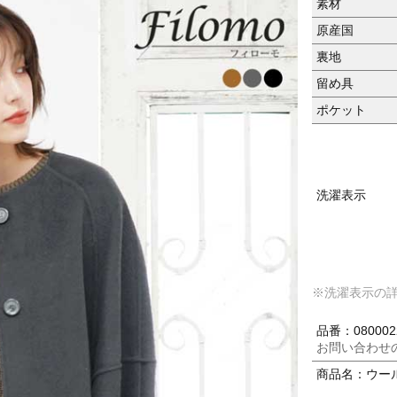
素材
原産国
裏地
留め具
ポケット
洗濯表示
※洗濯表示の
品番：080002
お問い合わせ
商品名：ウー