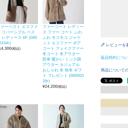
ファーベスト エコファ
ファーコート レディー
ー リバーシブル ベス
ス ファー コート ふわ
 レディース 6F (080
ふわ モコモコ ジャケ
0334r)
ット エコファー ボア
レビューを
14,300
コート フェイクファー
(税込)
冬コート 冬アウター
返品特約につ
防寒 暖かい ミンク調
アウター カジュアル
商品について
おしゃれ 冬 秋冬 ギフ
ト プレゼント (080003
28r)
¥
24,200
(税込)