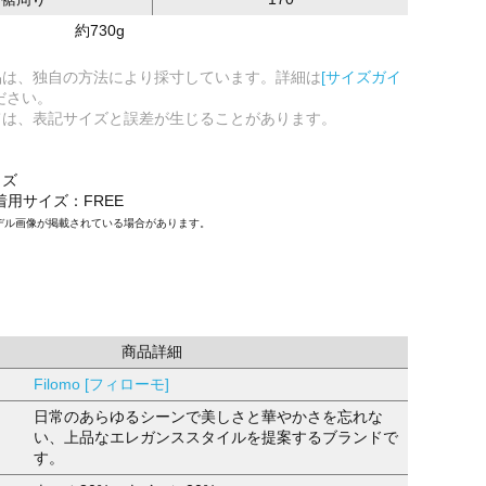
約730g
品は、独自の方法により採寸しています。詳細は
[サイズガイ
ださい。
ては、表記サイズと誤差が生じることがあります。
イズ
/着用サイズ：FREE
デル画像が掲載されている場合があります。
商品詳細
Filomo [フィローモ]
日常のあらゆるシーンで美しさと華やかさを忘れな
い、上品なエレガンススタイルを提案するブランドで
す。