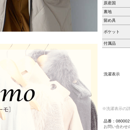
原産国
裏地
留め具
ポケット
付属品
洗濯表示
※洗濯表示の
品番：080002
お問い合わせ