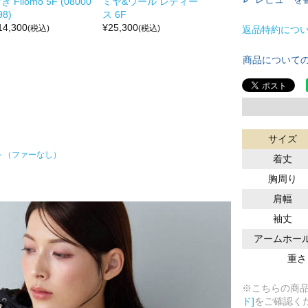
き Filomo 5F (08000
ミヤ&ウール レディー
98)
ス 6F
14,300
¥
25,300
(税込)
(税込)
返品特約につ
商品について
サイズ
ト（ファーなし）
着丈
胸周り
肩幅
袖丈
アームホー
重さ
※こちらの商
ド]
をご確認く