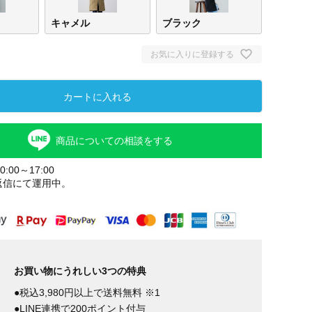
キャメル
ブラック
お気に入りに登録する
カートに入れる
商品についての相談をする
:00～17:00
返信にて運用中。
ベージュ
キャメル
ブラ
お買い物にうれしい3つの特典
●税込3,980円以上で送料無料 ※1
●LINE連携で200ポイント付与