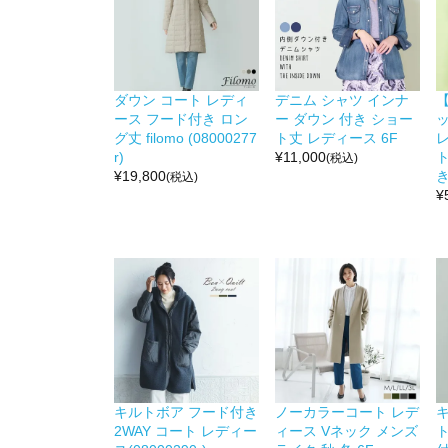
ダウン コート レディ
デニム シャツ インナ
ース フード付き ロン
ー ダウン 付き ショー
グ丈 filomo (08000277
ト丈 レディース 6F
r)
¥
11,000
(税込)
¥
19,800
き
(税込)
¥
キルトボア フード付き
ノーカラーコート レデ
2WAY コート レディー
ィース Vネック メンズ