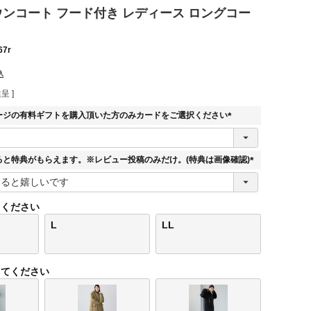
 ダウンコート フード付き レディース ロングコー
67r
込
呈 ]
ージの有料ギフトを購入頂いた方のみカードをご選択ください
(
必
須
ると特典がもらえます。※レビュー投稿のみだけ。(特典は画像確認)
)
(
必
須
てください
)
L
LL
してください