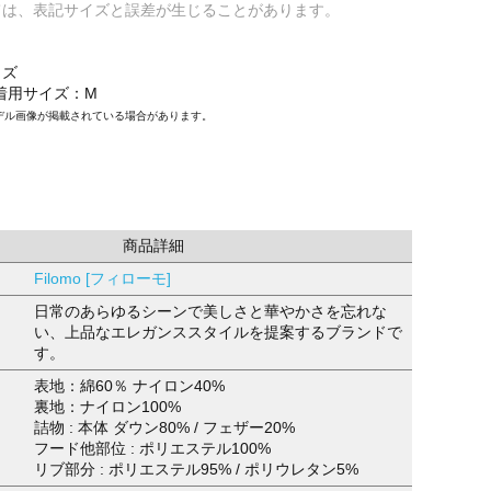
ては、表記サイズと誤差が生じることがあります。
イズ
/着用サイズ：M
デル画像が掲載されている場合があります。
商品詳細
Filomo [フィローモ]
日常のあらゆるシーンで美しさと華やかさを忘れな
い、上品なエレガンススタイルを提案するブランドで
す。
表地：綿60％ ナイロン40%
裏地：ナイロン100%
詰物 : 本体 ダウン80% / フェザー20%
フード他部位 : ポリエステル100%
リブ部分 : ポリエステル95% / ポリウレタン5%