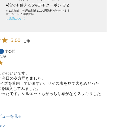
●誰でも使える5%OFFクーポン ※2
※1.北海道・沖縄は別途1,100円送料がかかります
※2.カートに自動付与
→返品について
5.00
1
非公開
0/26
かわいいです。

て今日の夕方届きました。

サイズを着用していますが、サイズ表を見て大きめだった
ズを購入してみました。

かったです。シルエットもがっちり感がなくスッキリした
ビューを見る
書く