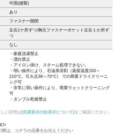
中国(縫製)
あり
ファスナー開閉
左右1ケ所ずつ/胸元ファスナーポケット左右１か所ず
つ
なし
・家庭洗濯禁止
・漂白禁止
・アイロン掛け、スチーム処理できない。
・弱い操作により、石油系溶剤（蒸留温度150～
210°C、引火点38～70°C） での商業ドライクリーニ
ング可
・非常に弱い操作により、商業ウェットクリーニング
可
・タンブル乾燥禁止
詳しい説明は
[洗濯表示の絵表示について]
をご確認ください。
67r
の際は、コチラの品番をお伝えください