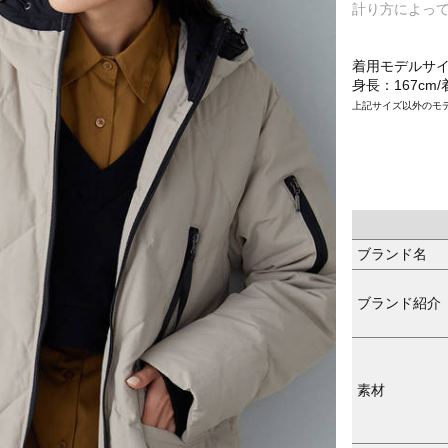
計り方によっ
着用モデルサ
身長：167cm
上記サイズ以外のモ
ブランド名
ブランド紹介
素材