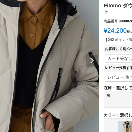
Filomo
ト
商品番号
080002
¥
24,200
税
[
242
ポイント進
お客様にて別ペ
レビュー投稿す
在庫
選択し
M
カラー
選択