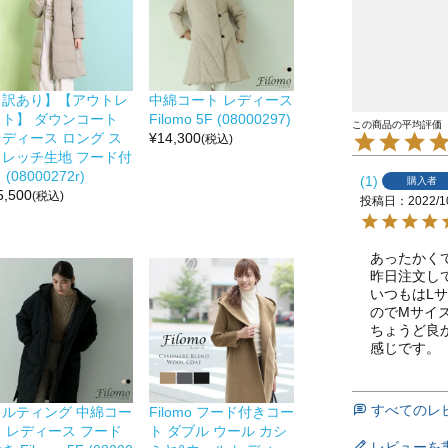
【訳あり】【アウトレ
中綿コート レディース
ット】 ダウンコート
Filomo 5F (08000297)
レディース ロング ス
¥
14,300
(税込)
トレッチ生地 フード付
 (08000272r)
1
購入者
5,500
(税込)
投稿日
2022/1
あったかくて
昨日注文し
いつもはL
のでMサイ
ちょうど良
すべてのレ
キルティング 中綿コー
Filomo フード付きコー
ト レディース フード
ト ダブル ウール カシ
レビューを