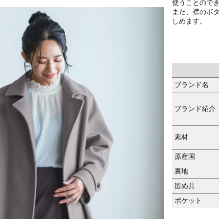
使うことので
また、襟のボ
しめます。
ブランド名
ブランド紹介
素材
原産国
裏地
留め具
ポケット