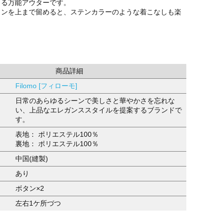
きる万能アウターです。
タンを上まで留めると、ステンカラーのような着こなしも楽
商品詳細
Filomo [フィローモ]
日常のあらゆるシーンで美しさと華やかさを忘れな
い、上品なエレガンススタイルを提案するブランドで
す。
表地： ポリエステル100％
裏地： ポリエステル100％
中国(縫製)
あり
ボタン×2
左右1ケ所づつ