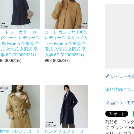
コート ノーカラー ロ
コート カシミヤ 100%
ングコート レディース
レディース スタンドカ
 黒 Filomo 卒業式 卒
ラー Filomo 卒業式 卒
式 入学式 入園式 卒
園式 入学式 入園式 卒
学 6F (02000321r)
入学 6F (02000261r)
36,300
¥
63,800
(税込)
(税込)
レビューを
返品特約につ
商品について
商品名：ロング
グ ブランド F
ilomo トレンチコート
ロング チェスターコー
ィローモ カラ