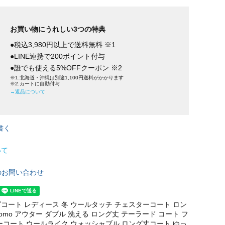
お買い物にうれしい3つの特典
●税込3,980円以上で送料無料 ※1
●LINE連携で200ポイント付与
●誰でも使える5%OFFクーポン ※2
※1.北海道・沖縄は別途1,100円送料がかかります
※2.カートに自動付与
→返品について
書く
いて
のお問い合わせ
コート レディース 冬 ウールタッチ チェスターコート ロン
ilomo アウター ダブル 洗える ロング丈 テーラード コート フ
ーコート ウールライク ウォッシャブル ロング丈コート ゆっ