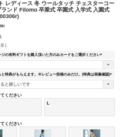
ト レディース 冬 ウールタッチ チェスターコー
ブランド Filomo 卒業式 卒園式 入学式 入園式
0306r)
06r
込
呈 ]
ージの有料ギフトを購入頂いた方のみカードをご選択ください
(
必
須
ると特典がもらえます。※レビュー投稿のみだけ。(特典は画像確認)
)
(
必
須
してください
)
L
してください