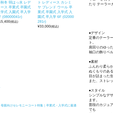
春秋冬 弱はっ水 レデ
ト レディース カシミ
たり テーラーカラ
ィース 卒業式 卒園式
ヤ ブレンド ウール 卒
入学式 入園式 卒入学
業式 卒園式 入学式 入
F (08000041r)
園式 卒入学 6F (02000
15,400
281r)
(税込)
¥
33,000
(税込)
●デザイン
定番のテーラ
ト。
肩回りのゆっ
袖口の飾りベ
●素材
ふんわり柔ら
ぬくもりのあ
目が詰まった
また、ストレ
ト
●スタイル
シンプルなデ
ます。
普段のカジュ
母親向けセレモニーコート特集｜卒業式・入学式に最適
でも