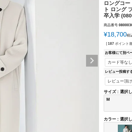
ロングコー
ト ロング 
卒入学 (0800
商品番号
080003
¥
18,700
税
[
187
ポイント進
お客様にて別ペ
レビュー投稿す
サイズ
選択
M
カラー
選択