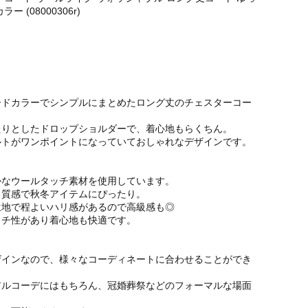
ー (08000306r)
ードカラーでシンプルにまとめたロング丈のチェスターコー
たりとしたドロップショルダーで、着心地もらくちん。
ルトがワンポイントになっていておしゃれなデザインです。
かなウールタッチ素材を使用しています。
る質感で秋冬アイテムにぴったり。
生地で程よいハリ感があるので高級感も◎
ッチ性があり着心地も快適です。
ザインなので、様々なコーディネートに合わせることができ
アルコーデにはもちろん、冠婚葬祭などのフォーマルな場面