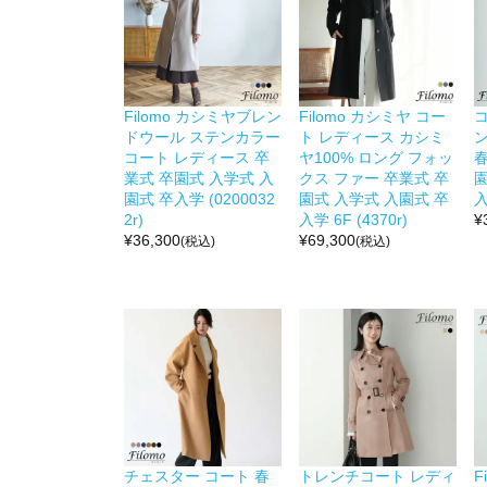
Filomo カシミヤブレン
Filomo カシミヤ コー
ドウール ステンカラー
ト レディース カシミ
コート レディース 卒
ヤ100% ロング フォッ
春
業式 卒園式 入学式 入
クス ファー 卒業式 卒
園
園式 卒入学 (0200032
園式 入学式 入園式 卒
入
2r)
入学 6F (4370r)
¥
¥
36,300
¥
69,300
(税込)
(税込)
チェスター コート 春
トレンチコート レディ
F