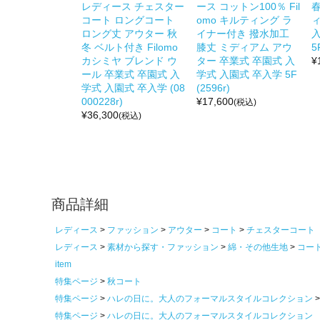
レディース チェスター
ース コットン100％ Fil
コート ロングコート
omo キルティング ラ
ロング丈 アウター 秋
イナー付き 撥水加工
冬 ベルト付き Filomo
膝丈 ミディアム アウ
5
カシミヤ ブレンド ウ
ター 卒業式 卒園式 入
¥
ール 卒業式 卒園式 入
学式 入園式 卒入学 5F
学式 入園式 卒入学 (08
(2596r)
000228r)
¥
17,600
(税込)
¥
36,300
(税込)
商品詳細
レディース
ファッション
アウター
コート
チェスターコート
レディース
素材から探す・ファッション
綿・その他生地
コー
item
特集ページ
秋コート
特集ページ
ハレの日に。大人のフォーマルスタイルコレクション
特集ページ
ハレの日に。大人のフォーマルスタイルコレクション