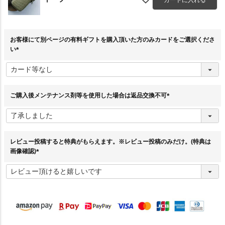
お客様にて別ページの有料ギフトを購入頂いた方のみカードをご選択くださ
い
(
必
須
)
ご購入後メンテナンス剤等を使用した場合は返品交換不可
(
必
須
)
レビュー投稿すると特典がもらえます。※レビュー投稿のみだけ。(特典は
画像確認)
(
必
須
)