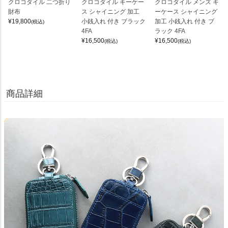
クロコダイル 二つ折り
クロコダイル キーケー
クロコダイル メンズ キ
財布
ス シャイニング 加工
ーケース シャイニング
¥
19,800
小銭入れ 付き ブラック
加工 小銭入れ 付き ブ
(税込)
4FA
ラック 4FA
¥
16,500
¥
16,500
(税込)
(税込)
商品詳細