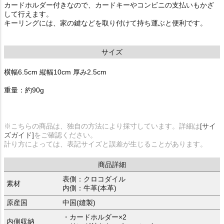
カードホルダー付きなので、カードキーやコンビニの支払いもかざ
して行えます。
キーリングには、家の鍵などを取り付けて持ち運ぶと便利です。
サイズ
横幅6.5cm 縦幅10cm 厚み2.5cm
重量：約90g
※こちらの商品は、独自の方法により採寸しています。詳細は
[サイ
ズガイド]
をご確認ください。
計り方によっては、表記サイズと誤差が生じることがあります。
商品詳細
表側：クロコダイル
素材
内側：牛革(本革)
原産国
中国(縫製)
・カードホルダー×2
内側収納