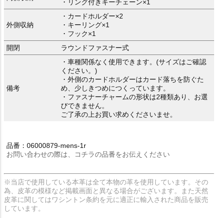
・リング付きキーチェーン×1
・カードホルダー×2
外側収納
・キーリング×1
・フック×1
開閉
ラウンドファスナー式
・車種関係なく使用できます。(サイズはご確認
ください。)
・外側のカードホルダーはカード落ちを防ぐた
備考
め、少しきつめにつくっています。
・ファスナーチャームの形状は2種類あり、お選
びできません。
ご了承の上お買い求めくださいませ。
品番：06000879-mens-1r
お問い合わせの際は、コチラの品番をお伝えください
※当店で使用している本革は全て本物の革を使用しています。その
為、皮革の模様など掲載画面と異なる場合がございます。また天然
皮革に関してはワシントン条約を元に適正に輸入された商品を販売
しています。