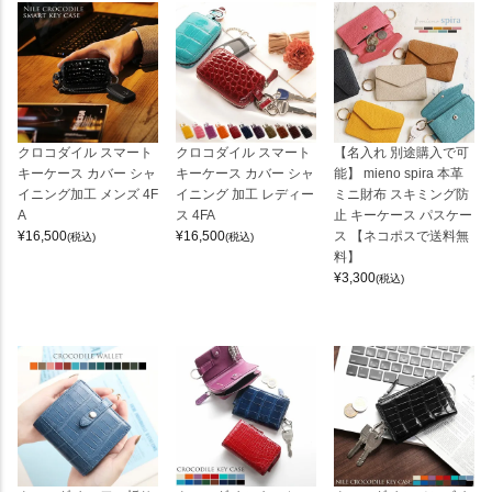
クロコダイル スマート
クロコダイル スマート
【名入れ 別途購入で可
キーケース カバー シャ
キーケース カバー シャ
能】 mieno spira 本革
イニング加工 メンズ 4F
イニング 加工 レディー
ミニ財布 スキミング防
A
ス 4FA
止 キーケース パスケー
¥
16,500
¥
16,500
ス 【ネコポスで送料無
(税込)
(税込)
料】
¥
3,300
(税込)