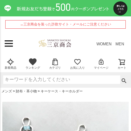
ペー
ジト
ップ
へ
→三京商会を装った詐欺サイト・メールにご注意ください
WOMEN
MEN
新着商品
ランキング
カテゴリ
お気に入り
マイページ
カート
メンズ
財布・革小物
キーケース・キーホルダー