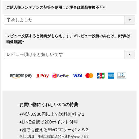
)
ご購入後メンテナンス剤等を使用した場合は返品交換不可
(
必
須
)
レビュー投稿すると特典がもらえます。※レビュー投稿のみだけ。(特典は
画像確認)
(
必
須
)
お買い物にうれしい3つの特典
●税込3,980円以上で送料無料 ※1
●LINE連携で200ポイント付与
●誰でも使える5%OFFクーポン ※2
※1.北海道・沖縄は別途1,100円送料がかかります