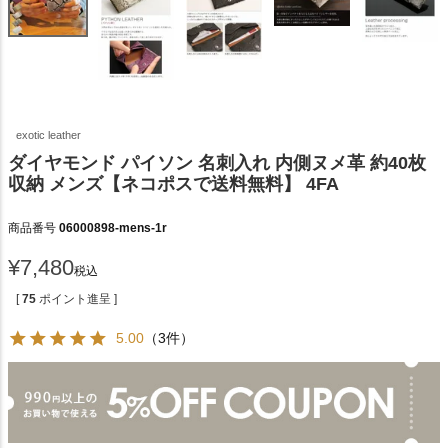
exotic leather
ダイヤモンド パイソン 名刺入れ 内側ヌメ革 約40枚
収納 メンズ【ネコポスで送料無料】 4FA
商品番号
06000898-mens-1r
¥
7,480
税込
[
75
ポイント進呈 ]
5.00
（3件）