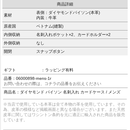
商品詳細
表側：ダイヤモンドパイソン(本革)
素材
内装：牛革
原産国
ベトナム(縫製)
内側収納
名刺入れポケット×2、カードホルダー×2
外側収納
なし
開閉
スナップボタン
ギフト
：ラッピング有料
品番：06000898-mens-1r
お問い合わせの際は、コチラの品番をお伝えください
商品名：ダイヤモンド パイソン 名刺入れ カードケース / メンズ
※当店で使用している本革は全て本物の革を使用しています。その
為、皮革の模様など掲載画面と異なる場合がございます。また天然
皮革に関してはワシントン条約を元に適正に輸入された商品を販売
しています。