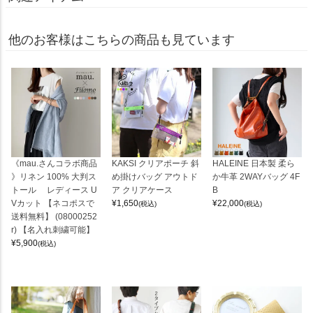
他のお客様はこちらの商品も見ています
《mau.さんコラボ商品
KAKSI クリアポーチ 斜
HALEINE 日本製 柔ら
》リネン 100% 大判ス
め掛けバッグ アウトド
か牛革 2WAYバッグ 4F
トール レディース U
ア クリアケース
B
Vカット 【ネコポスで
¥
1,650
¥
22,000
(税込)
(税込)
送料無料】 (08000252
r) 【名入れ刺繍可能】
¥
5,900
(税込)