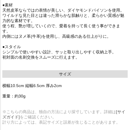
●素材
天然皮革ならではの表情が美しい、ダイヤモンドパイソンを使用。
ワイルドな見た目とは違った滑らかな肌触りと、柔らかい質感が魅
力的な素材です。
使う程、艶が増していくので、愛着を持って長く使う事ができま
す。
内側にはヌメ革(牛革)を使用し、高級感のある仕上がりに。
●スタイル
シンプルで使いやすい設計、サッと取り出しやすく収納上手。
初対面の名刺交換をスムーズに行えます。
サイズ
横幅10.5cm 縦幅6.5cm 厚み2cm
重量：約30g
※こちらの商品は、独自の方法により採寸しています。詳細は
[サイ
ズガイド]
をご確認ください。
計り方によっては、表記サイズと誤差が生じることがあります。