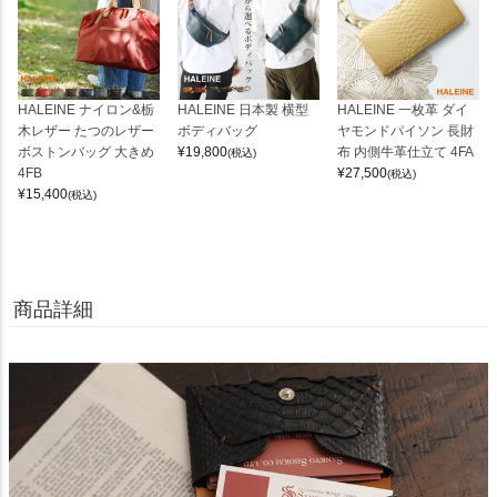
HALEINE ナイロン&栃
HALEINE 日本製 横型
HALEINE 一枚革 ダイ
木レザー たつのレザー
ボディバッグ
ヤモンドパイソン 長財
ボストンバッグ 大きめ
¥
19,800
布 内側牛革仕立て 4FA
(税込)
4FB
¥
27,500
(税込)
¥
15,400
(税込)
商品詳細