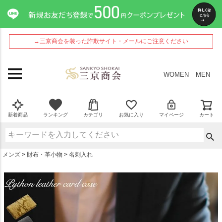
ペー
ジト
ップ
へ
→三京商会を装った詐欺サイト・メールにご注意ください
WOMEN
MEN
新着商品
ランキング
カテゴリ
お気に入り
マイページ
カート
メンズ
財布・革小物
名刺入れ