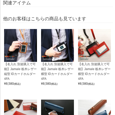
関連アイテム
他のお客様はこちらの商品も見ています
【名入れ 別途購入で可
【名入れ 別途購入で可
【名入れ 別途購入で可
能】Jamale 栃木レザー
能】Jamale 栃木レザー
能】Jamale 栃木レザー
縦型 IDカードホルダー
横型 IDカードホルダー
横型 IDカードホルダー
4FA
4FA
4FA
¥
8,580
¥
8,580
¥
8,580
(税込)
(税込)
(税込)