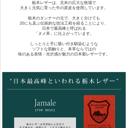
栃木レザーは、北米の広大な牧場で
大きく元気に育った牛の原皮を使用しています。
栃木のタンナーの元で、大きく分けても
20にも及ぶ伝統的な技法工程を経ることにより、
日本で最高峰と呼ばれる
「ヌメ革」に仕上がっています。
しっとりと手に吸い付き馴染むような
ソフトな肌触りと、本革ならではの
味のある表情・光沢感が魅力の日本製レザーです。