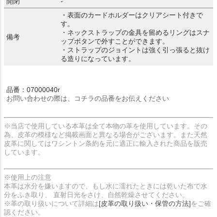
開閉
-
・表面のカードホルダーはクリアシート付きで
す。
・ネックストラップの金具を留めるリングはスナ
備考
ップボタンで外すことができます。
・ストラップのジョイントは強く引っ張ると抜け
る造りになっています。
品番：07000040r
お問い合わせの際は、コチラの品番をお伝えください
※当店で使用している本革は全て本物の革を使用しています。その
為、皮革の模様など掲載画面と異なる場合がございます。また天然
皮革に関してはワシントン条約を元に適正に輸入された商品を販売
しています。
※使用上の注意
本革は水分を嫌いますので、もし水に濡れたときには乾いた布で水
分をふき取り、 直射日光をさけ、自然乾燥させてください。
※革の取り扱いについて詳細は
[皮革の取り扱い・保管の方法]
をご確
認ください。