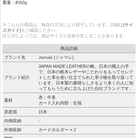
重量：約50g
※こちらの商品は、独自の方法により採寸しています。詳細は
[サイ
ズガイド]
をご確認ください。
計り方によっては、表記サイズと誤差が生じることがあります。
商品詳細
ブランド名
Jamale [ジャマレ]
JAPAN MADE LEATHERの略。日本の職人の手
で、日本の栃木レザーやこだわりをもってセレク
ブランド紹介
トした革を使い仕立てられた革小物を取り扱って
います。日本製の素晴らしさをより多くの人に知
ってもらうために立ち上げた自社ブランドです。
表：牛革
素材
カード入れ内部：生地
原産国
日本
内側収納
-
外側収納
カードホルダー × 2