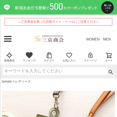
ペー
ジト
ップ
へ
→三京商会を装った詐欺サイト・メールにご注意ください
WOMEN
MEN
新着商品
ランキング
カテゴリ
お気に入り
マイページ
カート
Jamale
レディース