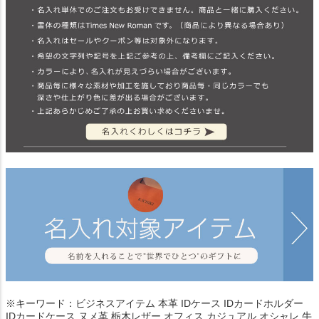
※キーワード：ビジネスアイテム 本革 IDケース IDカードホルダー
IDカードケース ヌメ革 栃木レザー オフィス カジュアル オシャレ 牛