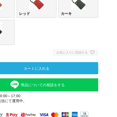
レッド
カーキ
お気に入りに登録する
カートに入れる
キャ
商品についての相談をする
:00～17:00
返信にて運用中。