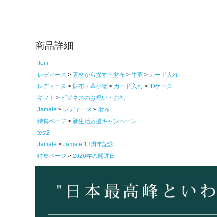
商品詳細
item
レディース
素材から探す・財布
牛革
カード入れ
レディース
財布・革小物
カード入れ
IDケース
ギフト
ビジネスのお祝い・お礼
Jamale
レディース
財布
特集ページ
新生活応援キャンペーン
test2
Jamale
Jamale 13周年記念
特集ページ
2026年の開運日