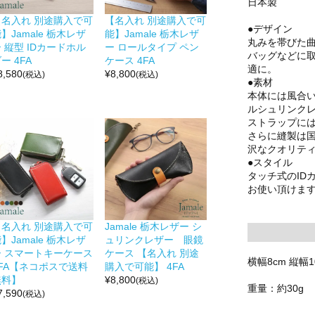
日本製
【名入れ 別途購入で可
【名入れ 別途購入で可
●デザイン
】Jamale 栃木レザ
能】Jamale 栃木レザ
丸みを帯びた曲
 縦型 IDカードホル
ー ロールタイプ ペン
バッグなどに
ー 4FA
ケース 4FA
適に。
8,580
¥
8,800
(税込)
(税込)
●素材
本体には風合
ルシュリンク
ストラップに
さらに縫製は
沢なクオリティ
●スタイル
タッチ式のID
お使い頂けま
【名入れ 別途購入で可
Jamale 栃木レザー シ
】Jamale 栃木レザ
ュリンクレザー 眼鏡
ー スマートキーケース
ケース 【名入れ 別途
横幅8cm 縦幅1
4FA【ネコポスで送料
購入で可能】 4FA
無料】
¥
8,800
(税込)
重量：約30g
7,590
(税込)