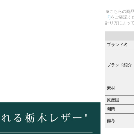
※こちらの商
ド]
をご確認く
計り方によっ
ブランド名
ブランド紹介
素材
原産国
開閉
備考