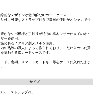
線的なデザインが魅力的なIDカードケース。
取り付け可能なストラップ付きで毎日の使用がオシャレで快
い豊かなシボ模様と手触りが特徴の栃木レザー仕立てのオイ
レザーを使用。
は艶のあるイタリア製ヌメ革を使用。
国内の熟練の職人によって作られており、こだわりぬいた贅
を味わえるIDカードケースです。
カード、定期、スマートカードキー等をケースに入れたまま
す。
サイズ
0.5cm ストラップ21cm