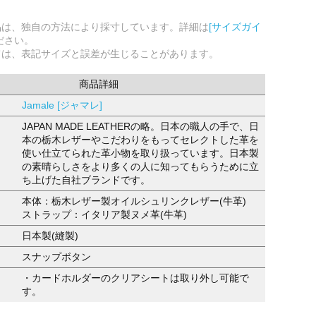
品は、独自の方法により採寸しています。詳細は
[サイズガイ
ださい。
ては、表記サイズと誤差が生じることがあります。
商品詳細
Jamale [ジャマレ]
JAPAN MADE LEATHERの略。日本の職人の手で、日
本の栃木レザーやこだわりをもってセレクトした革を
使い仕立てられた革小物を取り扱っています。日本製
の素晴らしさをより多くの人に知ってもらうために立
ち上げた自社ブランドです。
本体：栃木レザー製オイルシュリンクレザー(牛革)
ストラップ：イタリア製ヌメ革(牛革)
日本製(縫製)
スナップボタン
・カードホルダーのクリアシートは取り外し可能で
す。