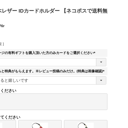
 栃木レザー IDカードホルダー 【ネコポスで送料無
76r
 ]
ージの有料ギフトを購入頂いた方のみカードをご選択ください
(
必
須
ると特典がもらえます。※レビュー投稿のみだけ。(特典は画像確認)
)
(
必
須
てください
)
してください