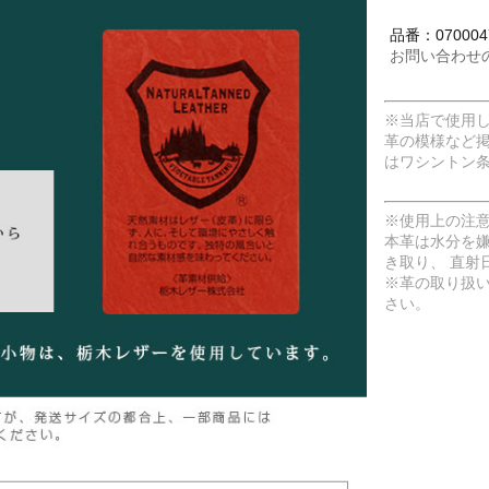
品番：070004
お問い合わせ
※当店で使用
革の模様など
はワシントン
※使用上の注
本革は水分を
き取り、 直射
※革の取り扱
さい。