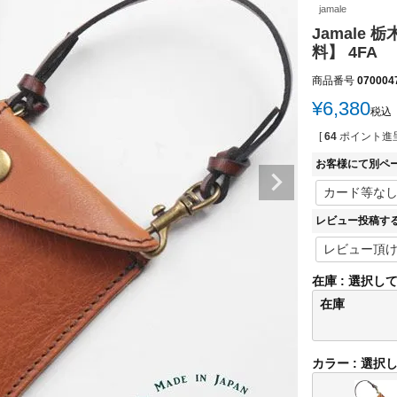
jamale
Jamale
料】 4FA
商品番号
070004
¥
6,380
税込
[
64
ポイント進呈
お客様にて別ペ
レビュー投稿す
在庫
選択し
在庫
カラー
選択