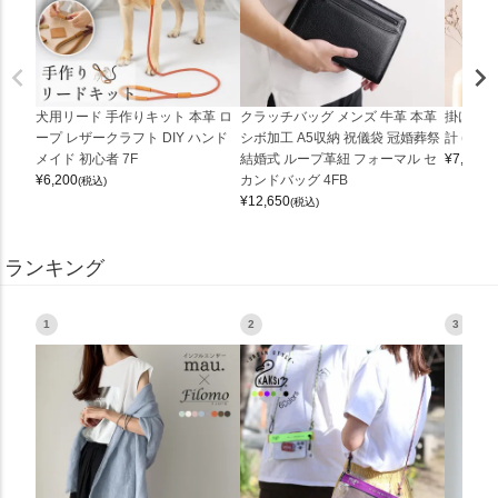
犬用リード 手作りキット 本革 ロ
クラッチバッグ メンズ 牛革 本革
掛け時計
ープ レザークラフト DIY ハンド
シボ加工 A5収納 祝儀袋 冠婚葬祭
計 (0900
メイド 初心者 7F
結婚式 ループ革紐 フォーマル セ
¥
7,150
(
¥
6,200
カンドバッグ 4FB
(税込)
¥
12,650
(税込)
ランキング
1
2
3