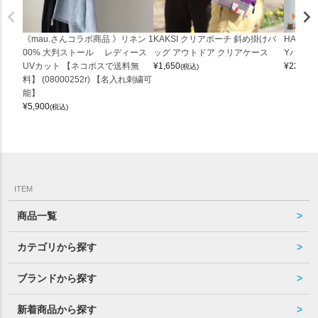
《mau.さんコラボ商品 》リネン 1
KAKSI クリアポーチ 斜め掛けバ
HALEI
00% 大判ストール レディース
ッグ アウトドア クリアケース
Yバッグ 
UVカット 【ネコポスで送料無
¥
1,650
¥
22,000
(税込)
料】 (08000252r) 【名入れ刺繍可
能】
¥
5,900
(税込)
ITEM
商品一覧
カテゴリから探す
ブランドから探す
新着商品から探す