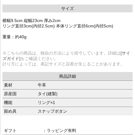
サイズ
横幅9.5cm 縦幅23cm 厚み2cm
リング直径3cm(内径2.5cm) 本体リング直径6cm(内径5cm)
重量：約40g
※こちらの商品は、独自の方法により採寸しています。詳細は
[サイ
ズガイド]
をご確認ください。
計り方によっては、表記サイズと誤差が生じることがあります。
商品詳細
素材
牛革
原産国
タイ(縫製)
機能
リング×1
留め具
スナップボタン
ギフト
：ラッピング有料