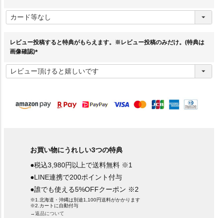
(
必
須
)
レビュー投稿すると特典がもらえます。※レビュー投稿のみだけ。(特典は
画像確認)
(
必
須
)
お買い物にうれしい3つの特典
●税込3,980円以上で送料無料 ※1
●LINE連携で200ポイント付与
●誰でも使える5%OFFクーポン ※2
※1.北海道・沖縄は別途1,100円送料がかかります
※2.カートに自動付与
→返品について