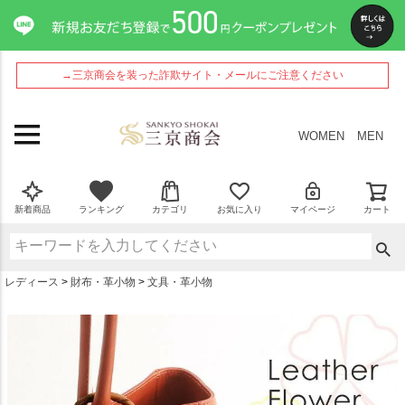
ペー
ジト
ップ
へ
→三京商会を装った詐欺サイト・メールにご注意ください
WOMEN
MEN
新着商品
ランキング
カテゴリ
お気に入り
マイページ
カート
レディース
財布・革小物
文具・革小物