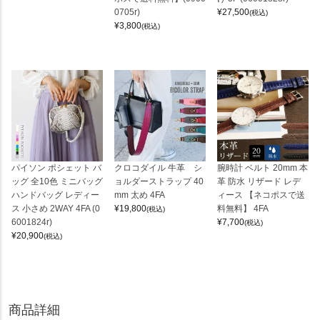
0705r)
¥
27,500
(税込)
¥
3,800
(税込)
パイソン ポシェット バ
クロコダイル 牛革 シ
腕時計 ベルト 20mm 本
ッグ 全10色 ミニバッグ
ョルダーストラップ 40
革 防水 リザード レデ
ハンドバッグ レディー
mm 太め 4FA
ィース 【ネコポスで送
ス 小さめ 2WAY 4FA (0
¥
19,800
料無料】 4FA
(税込)
6001824r)
¥
7,700
(税込)
¥
20,900
(税込)
商品詳細