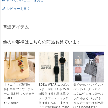
レビューを書く
関連アイテム
他のお客様はこちらの商品も見ています
【ネコポスで送料無
EDEW WEAR エンボス
ダイヤモンド パイソン
料】牛革 フラワーチャ
レザー 時計ベルト 22m
ハンドバッグ レディー
ーム 日本製 マルチカラ
m幅 付け替え用 本革 グ
ス 2WAY ショルダーバ
ー 4FA
レー スマートウォッチ
ッグ 小さめ バッグ シ
¥
2,200
付け替えベルト 【ネコ
ョルダー 肩掛け 斜め掛
(税込)
ポスで送料無料】(0900
け 5F (06001828r)