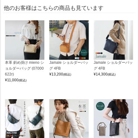
他のお客様はこちらの商品も見ています
本革 斜め掛け mieno シ
Jamale ショルダーバッ
Jamale ショルダーバッ
ョルダーバッグ (07000
グ 4FB
グ 4FB
622r)
¥
13,200
¥
14,300
(税込)
(税込)
¥
11,000
(税込)