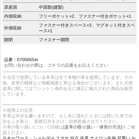
原産国
中国製(縫製)
内側収納
フリーポケット×2、ファスナー付きポケット×1
ファスナー付きスペース×3、マグネット付きスペ
外側収納
ース×1
開閉
ファスナー開閉
品番：07000654r
お問い合わせの際は、コチラの品番をお伝えください
※当店で使用している本革は全て本物の革を使用しています。その
為、皮革の模様など掲載画面と異なる場合がございます。また天然
皮革に関してはワシントン条約を元に適正に輸入された商品を販売
しています。
※使用上の注意
本革は水分を嫌いますので、もし水に濡れたときには乾いた布で水
分をふき取り、 直射日光をさけ、自然乾燥させてください。
※革の取り扱いについて詳細は
[皮革の取り扱い・保管の方法]
をご確
認ください。
※キーワード：ショルダー スマホ 自立 牛革 ナイロン生地 可愛い お