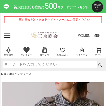
ペー
ジト
ップ
へ
→三京商会を装った詐欺サイト・メールにご注意ください
WOMEN
MEN
新着商品
ランキング
カテゴリ
お気に入り
マイページ
カート
Mia Borsa
レディース