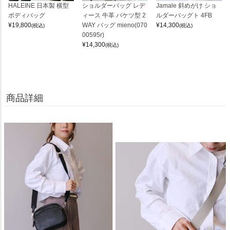
HALEINE 日本製 横型
ショルダーバッグ レデ
Jamale 斜めがけ ショ
ボディバッグ
ィース 牛革 バケツ型 2
ルダーバッグト 4FB
¥
19,800
WAY バッグ mieno(070
¥
14,300
(税込)
(税込)
00595r)
¥
14,300
(税込)
商品詳細