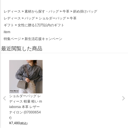
レディース
素材から探す・バッグ
牛革
斜め掛けバッグ
レディース
バッグ
ショルダーバッグ
牛革
ギフト
女性に贈る1万円以内のギフト
item
特集ページ
新生活応援キャンペーン
最近閲覧した商品
ショルダーバッグ レ
ディース 軽量 軽い m
iaborsa 本革 レザー
ナイロン (07000654
r)
¥
7,480
(税込)