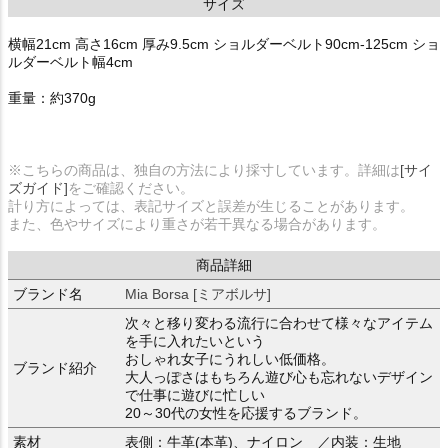
サイズ
横幅21cm 高さ16cm 厚み9.5cm ショルダーベルト90cm-125cm ショ
ルダーベルト幅4cm
重量：約370g
※こちらの商品は、独自の方法により採寸しています。詳細は
[サイ
ズガイド]
をご確認ください。
計り方によっては、表記サイズと誤差が生じることがあります。
また、色やサイズにより重さが若干異なる場合があります。
商品詳細
ブランド名
Mia Borsa [ミアボルサ]
次々と移り変わる流行に合わせて様々なアイテム
を手に入れたいという
おしゃれ女子にうれしい低価格。
ブランド紹介
大人っぽさはもちろん遊び心も忘れないデザイン
で仕事に遊びに忙しい
20～30代の女性を応援するブランド。
素材
表側：牛革(本革)、ナイロン ／内装：生地