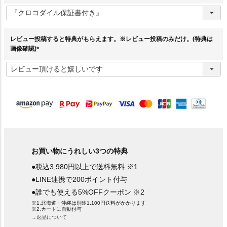
(
必
須
)
レビュー投稿すると特典がもらえます。※レビュー投稿のみだけ。(特典は
画像確認)
(
必
須
)
お買い物にうれしい3つの特典
●税込3,980円以上で送料無料 ※1
●LINE連携で200ポイント付与
●誰でも使える5%OFFクーポン ※2
※1.北海道・沖縄は別途1,100円送料がかかります
※2.カートに自動付与
→返品について