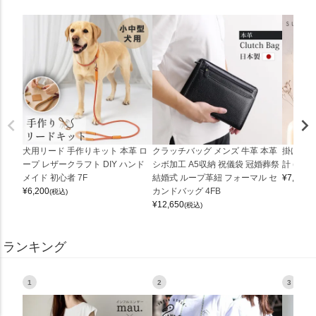
犬用リード 手作りキット 本革 ロ
クラッチバッグ メンズ 牛革 本革
掛け時計
ープ レザークラフト DIY ハンド
シボ加工 A5収納 祝儀袋 冠婚葬祭
計 (0900
メイド 初心者 7F
結婚式 ループ革紐 フォーマル セ
¥
7,150
(
¥
6,200
カンドバッグ 4FB
(税込)
¥
12,650
(税込)
ランキング
1
2
3