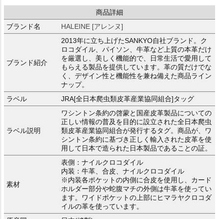
商品詳細
ブランド名
HALEINE [アレンヌ]
2013年に立ち上げたSANKYO自社ブランド。ク
ロコダイル、パイソン、牛革など上質の本革だけ
を厳選し、美しく機能的で、日常生活で愛用して
ブランド紹介
もらえる製品を提供しています。革の質だけでな
く、デザイン性と機能性を兼ね備えた商品ライン
ナップ。
ラベル
JRA[全日本爬虫類皮革産業協同組合]タッグ
ワシントン条約の啓蒙と国産皮革製品についての
正しい情報の普及を目的に設立された全日本爬虫
ラベル説明
類皮革産業協同組合が発行するタグ。商品が、ワ
シントン条約に基づき正しく輸入された皮革を使
用して日本で造られた日本製品であることの証。
表側：ナイルクロコダイル
内装：牛革、合皮、ナイルクロコダイル
※内装各ポケットの内側に合皮を使用し、カード
素材
ホルダー部分や蛇腹マチの外側は牛革を使ってい
ます。ワイドポケットの上部にヒマラヤクロコダ
イルの革を使っています。