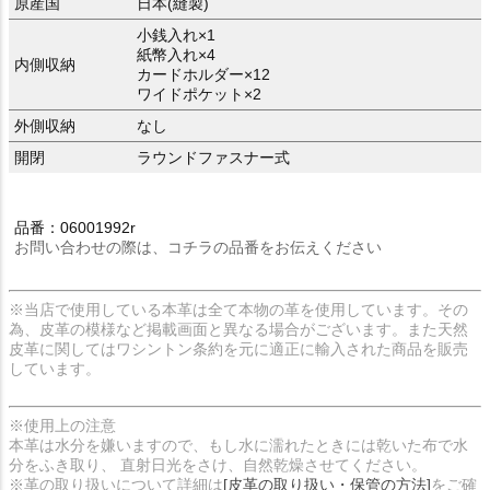
原産国
日本(縫製)
小銭入れ×1
紙幣入れ×4
内側収納
カードホルダー×12
ワイドポケット×2
外側収納
なし
開閉
ラウンドファスナー式
品番：06001992r
お問い合わせの際は、コチラの品番をお伝えください
※当店で使用している本革は全て本物の革を使用しています。その
為、皮革の模様など掲載画面と異なる場合がございます。また天然
皮革に関してはワシントン条約を元に適正に輸入された商品を販売
しています。
※使用上の注意
本革は水分を嫌いますので、もし水に濡れたときには乾いた布で水
分をふき取り、 直射日光をさけ、自然乾燥させてください。
※革の取り扱いについて詳細は
[皮革の取り扱い・保管の方法]
をご確