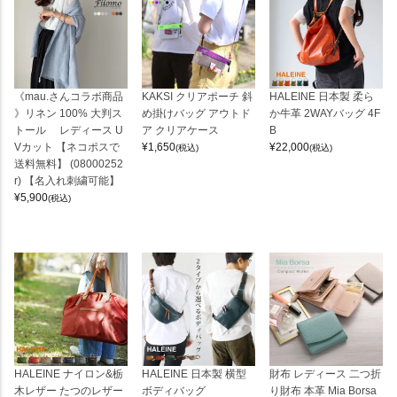
《mau.さんコラボ商品
KAKSI クリアポーチ 斜
HALEINE 日本製 柔ら
》リネン 100% 大判ス
め掛けバッグ アウトド
か牛革 2WAYバッグ 4F
トール レディース U
ア クリアケース
B
Vカット 【ネコポスで
¥
1,650
¥
22,000
(税込)
(税込)
送料無料】 (08000252
r) 【名入れ刺繍可能】
¥
5,900
(税込)
HALEINE ナイロン&栃
HALEINE 日本製 横型
財布 レディース 二つ折
木レザー たつのレザー
ボディバッグ
り財布 本革 Mia Borsa