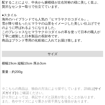
配することにより、中央から腑模様が左右対称の様に美しく並ぶ、
贅沢なセンター取りで仕立てています。
●スタイル
海外のハイブランドでも人気の『ヒマラヤクロコダイル』。
雪が降り積もったヒマラヤの山景をイメージした美しい仕上げでそ
のように呼ばれるようになりました。
このプレシャスなヒマラヤクロコダイルの革を使って日本の職人が
丁寧に縫製した日本製品の長財布です。
商品はブランド専用の化粧箱に入れてお届け致します。
サイズ
横幅19cm 縦幅10cm 厚み3cm
重量：約200g
※こちらの商品は、独自の方法により採寸しています。詳細は
[サイ
ズガイド]
をご確認ください。
計り方によっては、表記サイズと誤差が生じることがあります。
また、色やサイズにより重さが若干異なる場合があります。