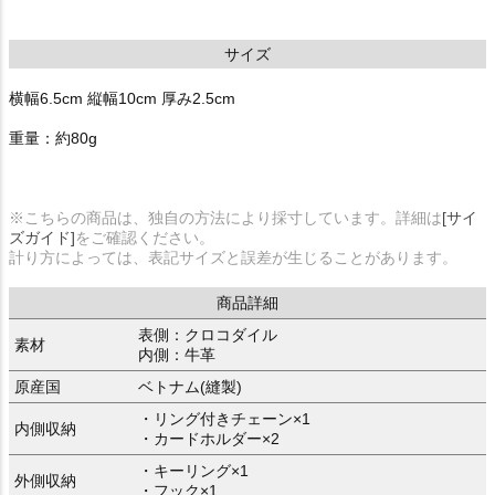
サイズ
横幅6.5cm 縦幅10cm 厚み2.5cm
重量：約80g
※こちらの商品は、独自の方法により採寸しています。詳細は
[サイ
ズガイド]
をご確認ください。
計り方によっては、表記サイズと誤差が生じることがあります。
商品詳細
表側：クロコダイル
素材
内側：牛革
原産国
ベトナム(縫製)
・リング付きチェーン×1
内側収納
・カードホルダー×2
・キーリング×1
外側収納
・フック×1