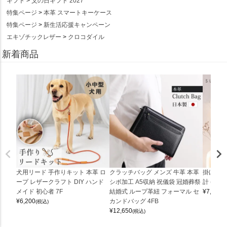
ギフト
父の日ギフト 2027
特集ページ
本革 スマートキーケース
特集ページ
新生活応援キャンペーン
エキゾチックレザー
クロコダイル
新着商品
犬用リード 手作りキット 本革 ロ
クラッチバッグ メンズ 牛革 本革
掛け時計
ープ レザークラフト DIY ハンド
シボ加工 A5収納 祝儀袋 冠婚葬祭
計 (0900
メイド 初心者 7F
結婚式 ループ革紐 フォーマル セ
¥
7,150
(
¥
6,200
カンドバッグ 4FB
(税込)
¥
12,650
(税込)