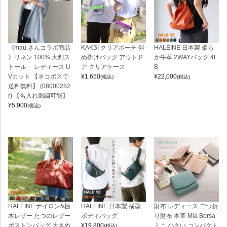
《mau.さんコラボ商品
KAKSI クリアポーチ 斜
HALEINE 日本製 柔ら
》リネン 100% 大判ス
め掛けバッグ アウトド
か牛革 2WAYバッグ 4F
トール レディース U
ア クリアケース
B
Vカット 【ネコポスで
¥
1,650
¥
22,000
(税込)
(税込)
送料無料】 (08000252
r) 【名入れ刺繍可能】
¥
5,900
(税込)
HALEINE ナイロン&栃
HALEINE 日本製 横型
財布 レディース 二つ折
木レザー たつのレザー
ボディバッグ
り財布 本革 Mia Borsa
ボストンバッグ 大きめ
¥
19,800
ミニ 小さい コンパクト
(税込)