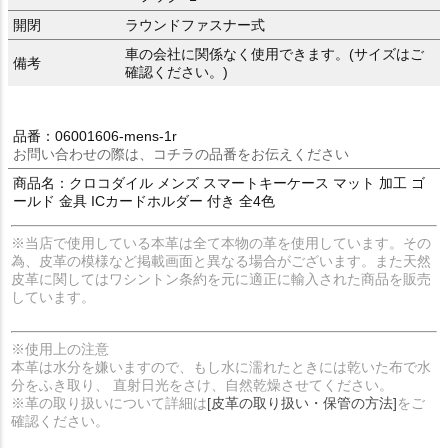
開閉
ラウンドファスナー式
車の会社に関係なく使用できます。(サイズはご
備考
確認ください。)
品番：06001606-mens-1r
お問い合わせの際は、コチラの品番をお伝えください
商品名：クロコダイル メンズ スマートキーケース マット 加工 ゴ
ールド 金具 ICカードホルダー 付き 全4色
※当店で使用している本革は全て本物の革を使用しています。その
為、皮革の模様など掲載画面と異なる場合がございます。また天然
皮革に関してはワシントン条約を元に適正に輸入された商品を販売
しています。
※使用上の注意
本革は水分を嫌いますので、もし水に濡れたときには乾いた布で水
分をふき取り、 直射日光をさけ、自然乾燥させてください。
※革の取り扱いについて詳細は
[皮革の取り扱い・保管の方法]
をご
確認ください。