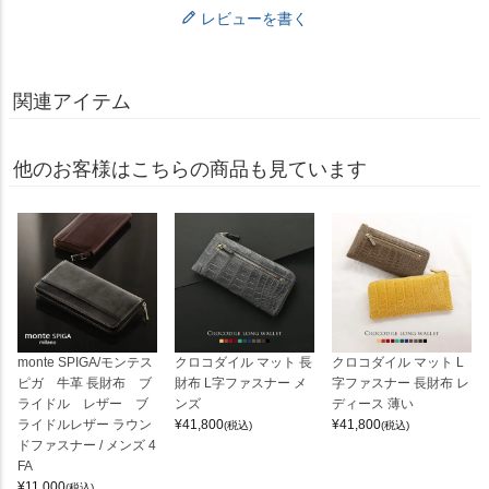
レビューを書く
関連アイテム
他のお客様はこちらの商品も見ています
monte SPIGA/モンテス
クロコダイル マット 長
クロコダイル マット L
ピガ 牛革 長財布 ブ
財布 L字ファスナー メ
字ファスナー 長財布 レ
ライドル レザー ブ
ンズ
ディース 薄い
ライドルレザー ラウン
¥
41,800
¥
41,800
(税込)
(税込)
ドファスナー / メンズ 4
FA
¥
11,000
(税込)