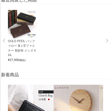
GOLD PFEIL バッフ
ァロー 革 L字ファス
ナー 長財布 メンズ 4
FA
¥
27,500
(税込)
新着商品