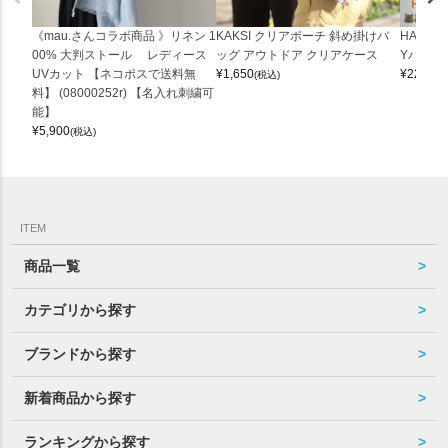
《mau.さんコラボ商品 》リネン 1
KAKSI クリアポーチ 斜め掛けバ
HALEI
00% 大判ストール レディース
ッグ アウトドア クリアケース
Yバッグ 
UVカット 【ネコポスで送料無
¥
1,650
¥
22,000
(税込)
料】 (08000252r) 【名入れ刺繍可
能】
¥
5,900
(税込)
ITEM
商品一覧
カテゴリから探す
ブランドから探す
新着商品から探す
ランキングから探す