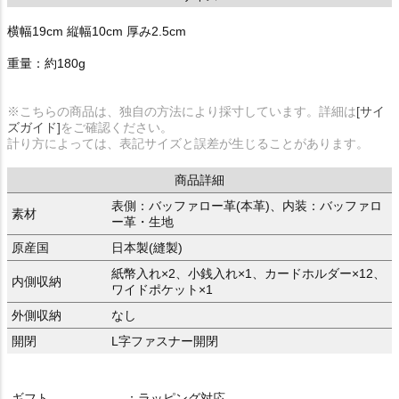
横幅19cm 縦幅10cm 厚み2.5cm
重量：約180g
※こちらの商品は、独自の方法により採寸しています。詳細は
[サイ
ズガイド]
をご確認ください。
計り方によっては、表記サイズと誤差が生じることがあります。
商品詳細
表側：バッファロー革(本革)、内装：バッファロ
素材
ー革・生地
原産国
日本製(縫製)
紙幣入れ×2、小銭入れ×1、カードホルダー×12、
内側収納
ワイドポケット×1
外側収納
なし
開閉
L字ファスナー開閉
ギフト
：ラッピング対応