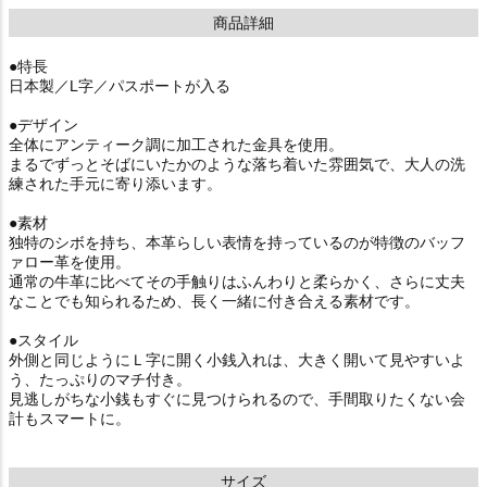
商品詳細
●特長
日本製／L字／パスポートが入る
●デザイン
全体にアンティーク調に加工された金具を使用。
まるでずっとそばにいたかのような落ち着いた雰囲気で、大人の洗
練された手元に寄り添います。
●素材
独特のシボを持ち、本革らしい表情を持っているのが特徴のバッフ
ァロー革を使用。
通常の牛革に比べてその手触りはふんわりと柔らかく、さらに丈夫
なことでも知られるため、長く一緒に付き合える素材です。
●スタイル
外側と同じようにＬ字に開く小銭入れは、大きく開いて見やすいよ
う、たっぷりのマチ付き。
見逃しがちな小銭もすぐに見つけられるので、手間取りたくない会
計もスマートに。
サイズ