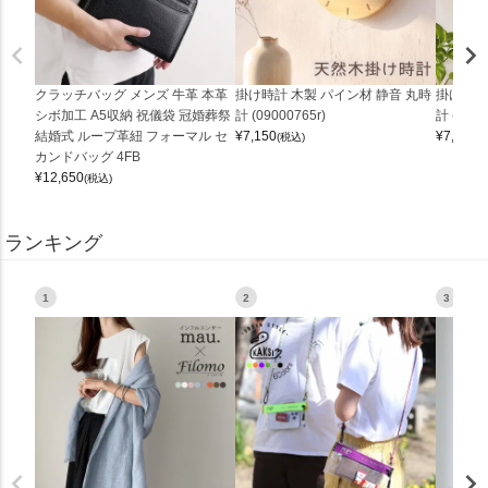
クラッチバッグ メンズ 牛革 本革
掛け時計 木製 パイン材 静音 丸時
掛け時計
シボ加工 A5収納 祝儀袋 冠婚葬祭
計 (09000765r)
計 (0900
結婚式 ループ革紐 フォーマル セ
¥
7,150
¥
7,150
(税込)
(
カンドバッグ 4FB
¥
12,650
(税込)
ランキング
1
2
3