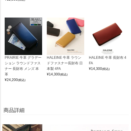
PRAIRIE 牛革 グラデー
HALEINE 牛革 ラウン
HALEINE 牛革 長財布 4
ション ラウンドファス
ドファスナー長財布 日
FA
ナー 長財布 メンズ 本
本製 4FA
¥
14,300
(税込)
革
¥
14,300
(税込)
¥
24,200
(税込)
商品詳細