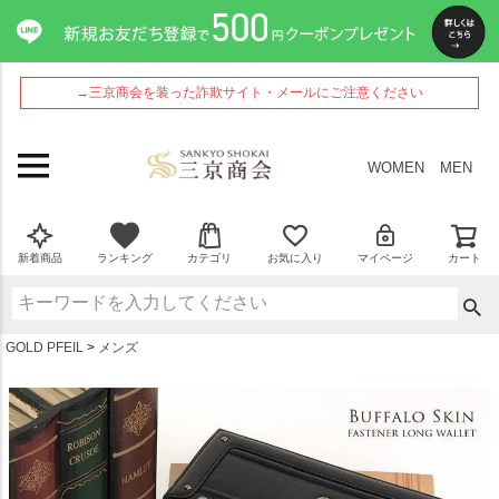
ペー
ジト
ップ
へ
→三京商会を装った詐欺サイト・メールにご注意ください
WOMEN
MEN
新着商品
ランキング
カテゴリ
お気に入り
マイページ
カート
GOLD PFEIL
メンズ