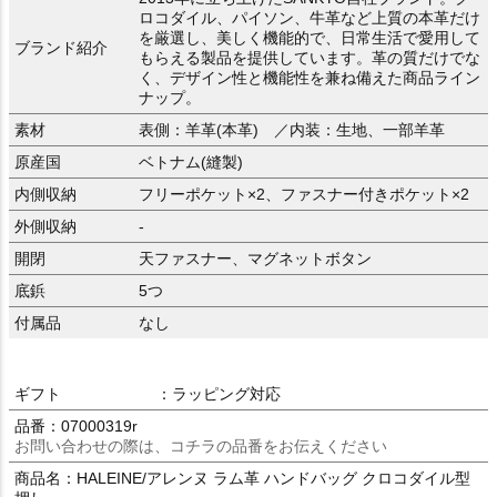
ロコダイル、パイソン、牛革など上質の本革だけ
を厳選し、美しく機能的で、日常生活で愛用して
ブランド紹介
もらえる製品を提供しています。革の質だけでな
く、デザイン性と機能性を兼ね備えた商品ライン
ナップ。
素材
表側：羊革(本革) ／内装：生地、一部羊革
原産国
ベトナム(縫製)
内側収納
フリーポケット×2、ファスナー付きポケット×2
外側収納
-
開閉
天ファスナー、マグネットボタン
底鋲
5つ
付属品
なし
ギフト
：ラッピング対応
品番：07000319r
お問い合わせの際は、コチラの品番をお伝えください
商品名：HALEINE/アレンヌ ラム革 ハンドバッグ クロコダイル型