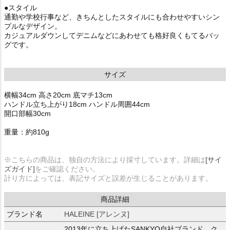
●スタイル
通勤や学校行事など、きちんとしたスタイルにも合わせやすいシン
プルなデザイン。
カジュアルダウンしてデニムなどにあわせても格好良くもてるバッ
グです。
サイズ
横幅34cm 高さ20cm 底マチ13cm
ハンドル立ち上がり18cm ハンドル周囲44cm
開口部幅30cm
重量：約810g
※こちらの商品は、独自の方法により採寸しています。詳細は
[サイ
ズガイド]
をご確認ください。
計り方によっては、表記サイズと誤差が生じることがあります。
商品詳細
ブランド名
HALEINE [アレンヌ]
2013年に立ち上げたSANKYO自社ブランド。ク