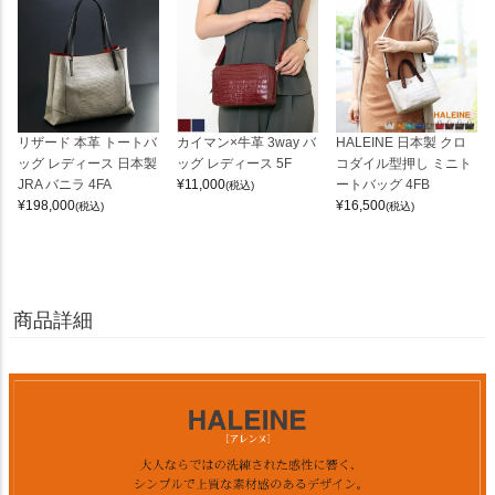
リザード 本革 トートバ
カイマン×牛革 3way バ
HALEINE 日本製 クロ
ッグ レディース 日本製
ッグ レディース 5F
コダイル型押し ミニト
JRA バニラ 4FA
¥
11,000
ートバッグ 4FB
(税込)
¥
198,000
¥
16,500
(税込)
(税込)
商品詳細