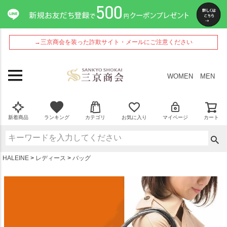
ペー
ジト
ップ
へ
→三京商会を装った詐欺サイト・メールにご注意ください
WOMEN
MEN
新着商品
ランキング
カテゴリ
お気に入り
マイページ
カート
HALEINE
レディース
バッグ