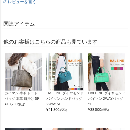
レビューを書く
関連アイテム
他のお客様はこちらの商品も見ています
カイマン 牛革 トート
HALEINE ダイヤモンド
HALEINE ダイヤモンド
バッグ 本革 肩掛け 5F
パイソン ハンドバッグ
パイソン 2WAYバッグ
¥
18,700
2WAY 5F
5F
(税込)
¥
41,800
¥
38,500
(税込)
(税込)