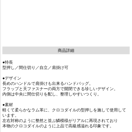
商品詳細
●特長
型押し／間仕切り／自立／肩掛け可
●デザイン
長めのハンドルで肩掛けも出来るハンドバッグ。
フラップと天ファスナーの両方で開閉できる珍しいデザイン。
内側は中央に間仕切りを配し、整理しやすいつくり。
●素材
軽くて柔らかなラム革に、クロコダイルの型押しを施して使用して
います。
左右対称のように整然と並ぶ鱗模様がリアルに再現されており
本物のクロコダイルのように上品で高級感溢れる印象です。