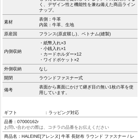
く、デザイン性と機能性を兼ね備えた商品ライン
ナップ。
表側：牛革
素材
内装：牛革、生地
原産国
フランス(原皮鞣し)、ベトナム(縫製)
・紙幣入れ×3
・小銭入れ×1
内側収納
・カードホルダー×12
・ワイドポケット×2
外側収納
なし
開閉
ラウンドファスナー式
表面から裏面にかけて継ぎ目の無い1枚の革を使
備考
用しています。
ギフト
：ラッピング対応
品番：07000162r
お問い合わせの際は、コチラの品番をお伝えください
商品名：HALEINE[アレンヌ] 牛革 長財布 ラウンド ファスナー / レ