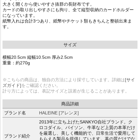
大きく開くから使いやすさ抜群の長財布です。
カードの取り出しやすさにも拘り、全て縦型収納のカードホルダー
になっています。
紙幣入れは合計3つあり、紙幣やチケット類もきちんと整頓出来ま
す。
サイズ
横幅20.5cm 縦幅10.5cm 厚み2.5cm
重量：約270g
※こちらの商品は、独自の方法により採寸しています。詳細は
[サイ
ズガイド]
をご確認ください。
計り方によっては、表記サイズと誤差が生じることがあります。
商品詳細
ブランド名
HALEINE [アレンヌ]
2013年に立ち上げたSANKYO自社ブランド。ク
ロコダイル、パイソン、牛革など上質の本革だけ
を厳選し、美しく機能的で、日常生活で愛用して
ブランド紹介
もらえる製品を提供しています。革の質だけでな