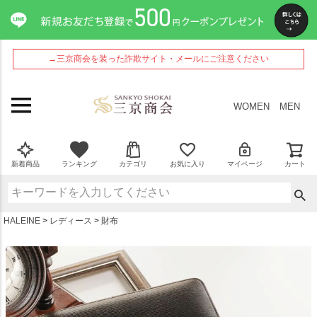
ペー
ジト
ップ
へ
→三京商会を装った詐欺サイト・メールにご注意ください
WOMEN
MEN
新着商品
ランキング
カテゴリ
お気に入り
マイページ
カート
HALEINE
レディース
財布