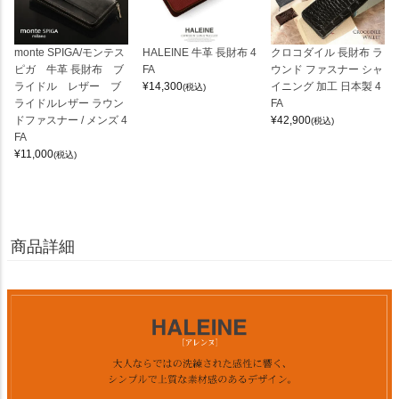
monte SPIGA/モンテス
HALEINE 牛革 長財布 4
クロコダイル 長財布 ラ
ピガ 牛革 長財布 ブ
FA
ウンド ファスナー シャ
ライドル レザー ブ
¥
14,300
イニング 加工 日本製 4
(税込)
ライドルレザー ラウン
FA
ドファスナー / メンズ 4
¥
42,900
(税込)
FA
¥
11,000
(税込)
商品詳細