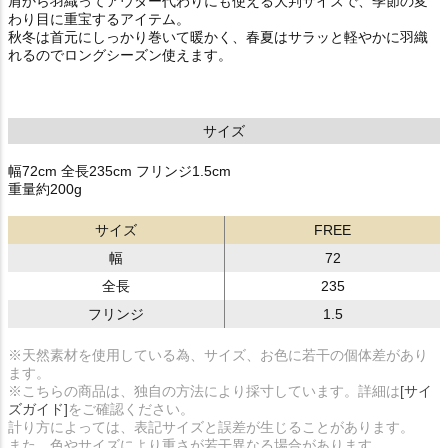
肩から羽織ってアウター代わりにも使える大判サイズで、季節の変
わり目に重宝するアイテム。
秋冬は首元にしっかり巻いて暖かく、春夏はサラッと軽やかに羽織
れるのでロングシーズン使えます。
サイズ
幅72cm 全長235cm フリンジ1.5cm
重量約200g
サイズ
FREE
幅
72
全長
235
フリンジ
1.5
※天然素材を使用している為、サイズ、お色に若干の個体差があり
ます。
※こちらの商品は、独自の方法により採寸しています。詳細は
[サイ
ズガイド]
をご確認ください。
計り方によっては、表記サイズと誤差が生じることがあります。
また、色やサイズにより重さが若干異なる場合があります。