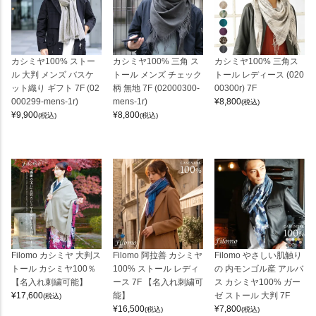
カシミヤ100% ストー
カシミヤ100% 三角 ス
カシミヤ100% 三角ス
ル 大判 メンズ バスケ
トール メンズ チェック
トール レディース (020
ット織り ギフト 7F (02
柄 無地 7F (02000300-
00300r) 7F
000299-mens-1r)
mens-1r)
¥
8,800
(税込)
¥
9,900
¥
8,800
(税込)
(税込)
Filomo カシミヤ 大判ス
Filomo 阿拉善 カシミヤ
Filomo やさしい肌触り
トール カシミヤ100％
100% ストール レディ
の 内モンゴル産 アルバ
【名入れ刺繍可能】
ース 7F 【名入れ刺繍可
ス カシミヤ100% ガー
¥
17,600
能】
ゼ ストール 大判 7F
(税込)
¥
16,500
¥
7,800
(税込)
(税込)