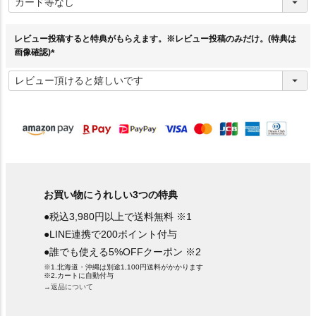
必
須
)
レビュー投稿すると特典がもらえます。※レビュー投稿のみだけ。(特典は
画像確認)
(
必
須
)
お買い物にうれしい3つの特典
●税込3,980円以上で送料無料 ※1
●LINE連携で200ポイント付与
●誰でも使える5%OFFクーポン ※2
※1.北海道・沖縄は別途1,100円送料がかかります
※2.カートに自動付与
→返品について