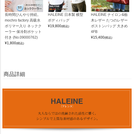
長時間ひんやり持続。
HALEINE 日本製 横型
HALEINE ナイロン&栃
mochro factory 高吸水
ボディバッグ
木レザー たつのレザー
ポリマー入り ネックク
¥
19,800
ボストンバッグ 大きめ
(税込)
ーラー 保冷剤ポケット
4FB
付き (No.09000762)
¥
15,400
(税込)
¥
1,800
(税込)
商品詳細