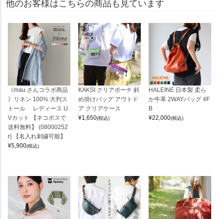
他のお客様はこちらの商品も見ています
《mau.さんコラボ商品
KAKSI クリアポーチ 斜
HALEINE 日本製 柔ら
》リネン 100% 大判ス
め掛けバッグ アウトド
か牛革 2WAYバッグ 4F
トール レディース U
ア クリアケース
B
Vカット 【ネコポスで
¥
1,650
¥
22,000
(税込)
(税込)
送料無料】 (08000252
r) 【名入れ刺繍可能】
¥
5,900
(税込)