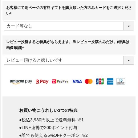
お客様にて別ページの有料ギフトを購入頂いた方のみカードをご選択くださ
い
(
必
須
)
レビュー投稿すると特典がもらえます。※レビュー投稿のみだけ。(特典は
画像確認)
(
必
須
)
お買い物にうれしい3つの特典
●税込3,980円以上で送料無料 ※1
●LINE連携で200ポイント付与
●誰でも使える5%OFFクーポン ※2