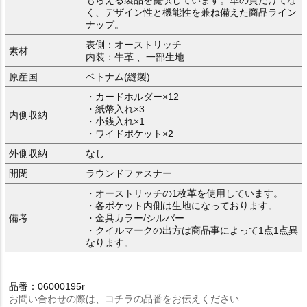
く、デザイン性と機能性を兼ね備えた商品ライン
ナップ。
表側：オーストリッチ
素材
内装：牛革 、一部生地
原産国
ベトナム(縫製)
・カードホルダー×12
・紙幣入れ×3
内側収納
・小銭入れ×1
・ワイドポケット×2
外側収納
なし
開閉
ラウンドファスナー
・オーストリッチの1枚革を使用しています。
・各ポケット内側は生地になっております。
備考
・金具カラー/シルバー
・クイルマークの出方は商品事によって1点1点異
なります。
品番：06000195r
お問い合わせの際は、コチラの品番をお伝えください