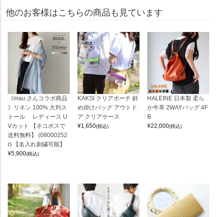
他のお客様はこちらの商品も見ています
《mau.さんコラボ商品
KAKSI クリアポーチ 斜
HALEINE 日本製 柔ら
》リネン 100% 大判ス
め掛けバッグ アウトド
か牛革 2WAYバッグ 4F
トール レディース U
ア クリアケース
B
Vカット 【ネコポスで
¥
1,650
¥
22,000
(税込)
(税込)
送料無料】 (08000252
r) 【名入れ刺繍可能】
¥
5,900
(税込)