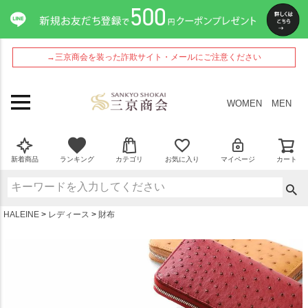
ペー
ジト
ップ
へ
→三京商会を装った詐欺サイト・メールにご注意ください
WOMEN
MEN
新着商品
ランキング
カテゴリ
お気に入り
マイページ
カート
HALEINE
レディース
財布