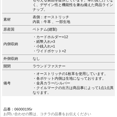
く、デザイン性と機能性を兼ね備えた商品ライン
ナップ。
表側：オーストリッチ
素材
内装：牛革 、一部生地
原産国
ベトナム(縫製)
・カードホルダー×12
・紙幣入れ×3
内側収納
・小銭入れ×1
・ワイドポケット×2
外側収納
なし
開閉
ラウンドファスナー
・オーストリッチの1枚革を使用しています。
・各ポケット内側は生地になっております。
備考
・金具カラー/シルバー
・クイルマークの出方は商品事によって1点1点異
なります。
品番：06000195r
お問い合わせの際は、コチラの品番をお伝えください