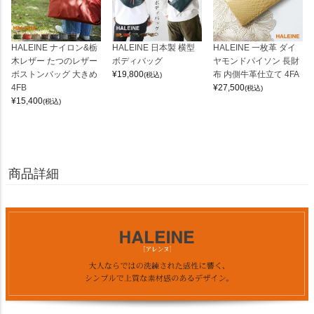
HALEINE ナイロン&栃
HALEINE 日本製 横型
HALEINE 一枚革 ダイ
木レザー たつのレザー
ボディバッグ
ヤモンドパイソン 長財
ボストンバッグ 大きめ
¥
19,800
布 内側牛革仕立て 4FA
(税込)
4FB
¥
27,500
(税込)
¥
15,400
(税込)
商品詳細