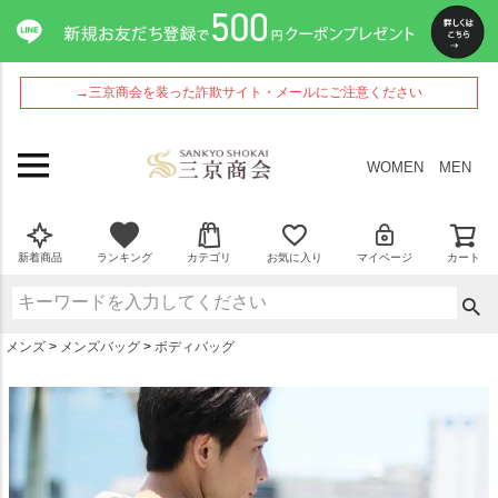
ペー
ジト
ップ
へ
→三京商会を装った詐欺サイト・メールにご注意ください
WOMEN
MEN
新着商品
ランキング
カテゴリ
お気に入り
マイページ
カート
メンズ
メンズバッグ
ボディバッグ