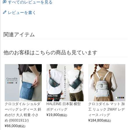
すべてのレビューを見る
レビューを書く
関連アイテム
他のお客様はこちらの商品も見ています
クロコダイル ショルダ
HALEINE 日本製 横型
クロコダイル マット 加
ーバッグ レディース 斜
ボディバッグ
工 リュック 2WAY レデ
めがけ 大人 軽量 小さ
¥
19,800
ィース バッグ
(税込)
め (06001911r)
¥
184,800
(税込)
¥
66,000
(税込)