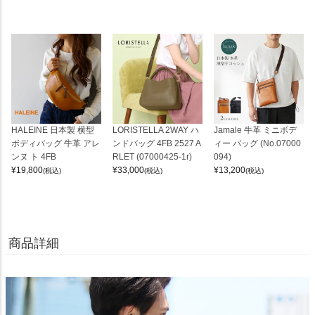
HALEINE 日本製 横型
LORISTELLA 2WAY ハ
Jamale 牛革 ミニボデ
ボディバッグ 牛革 アレ
ンドバッグ 4FB 2527 A
ィー バッグ (No.07000
ンヌ ト 4FB
RLET (07000425-1r)
094)
¥
19,800
¥
33,000
¥
13,200
(税込)
(税込)
(税込)
商品詳細