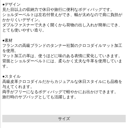
●デザイン
見た目以上の収納力で休日や旅行に便利なボディバッグです。
ショルダーベルトは左右付替えができ、幅が太めなので肩に負担が
かかりくいデザイン。
ダブルファスナーで大きく開くから荷物の出し入れが簡単にでき、
とても使いやすい造り。
●素材
フランスの高級ブランドのタンナー社製のクロコダイルマット加工
を使用。
マット加工の革は、使うほどに味のある表情に変化していきます。
背面とショルダーベルトには、柔らかく丈夫な牛革を使用していま
す。
●スタイル
高級皮革クロコダイルだからカジュアルな休日スタイルにも品格を
与えてくれます。
両手がフリーになるボディバッグで軽やかにお出かけできます。
旅行時のサブバッグとしても活躍します。
サイズ