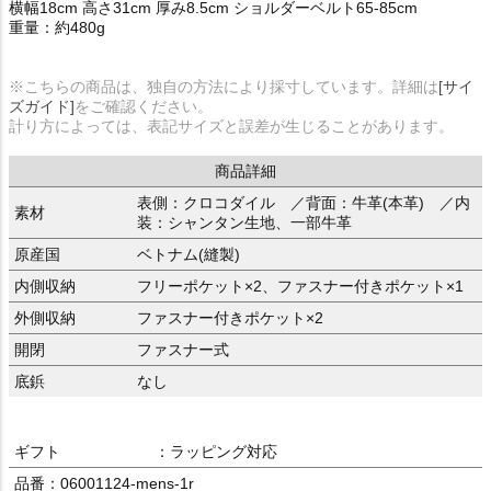
横幅18cm 高さ31cm 厚み8.5cm ショルダーベルト65-85cm
重量：約480g
※こちらの商品は、独自の方法により採寸しています。詳細は
[サイ
ズガイド]
をご確認ください。
計り方によっては、表記サイズと誤差が生じることがあります。
商品詳細
表側：クロコダイル ／背面：牛革(本革) ／内
素材
装：シャンタン生地、一部牛革
原産国
ベトナム(縫製)
内側収納
フリーポケット×2、ファスナー付きポケット×1
外側収納
ファスナー付きポケット×2
開閉
ファスナー式
底鋲
なし
ギフト
：ラッピング対応
品番：06001124-mens-1r