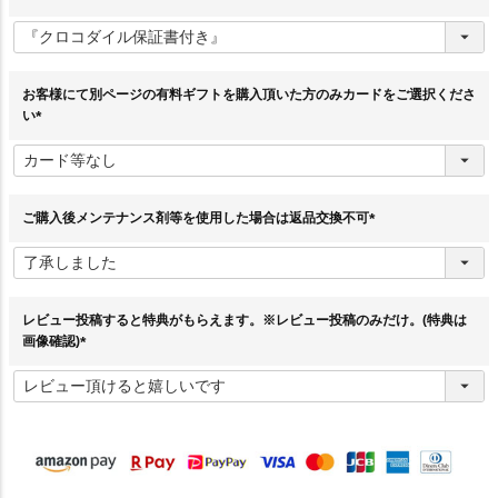
(
必
須
)
お客様にて別ページの有料ギフトを購入頂いた方のみカードをご選択くださ
い
(
必
須
)
ご購入後メンテナンス剤等を使用した場合は返品交換不可
(
必
須
)
レビュー投稿すると特典がもらえます。※レビュー投稿のみだけ。(特典は
画像確認)
(
必
須
)