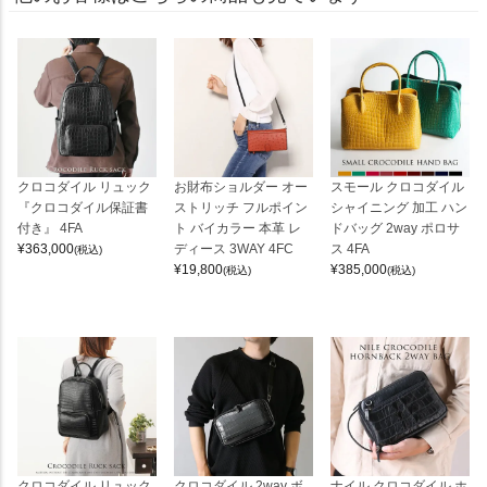
クロコダイル リュック
お財布ショルダー オー
スモール クロコダイル
『クロコダイル保証書
ストリッチ フルポイン
シャイニング 加工 ハン
付き』 4FA
ト バイカラー 本革 レ
ドバッグ 2way ポロサ
¥
363,000
ディース 3WAY 4FC
ス 4FA
(税込)
¥
19,800
¥
385,000
(税込)
(税込)
クロコダイル リュック
クロコダイル 2way ボ
ナイル クロコダイル ホ