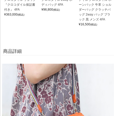
『クロコダイル保証書
ディバッグ 4FA
ーンバック 牛革 ショル
付き』 4FA
¥
96,800
ダーバッグ クラッチバ
(税込)
¥
363,000
ッグ 2way バッグ ブラ
(税込)
ック 黒 メンズ 4FA
¥
16,500
(税込)
商品詳細