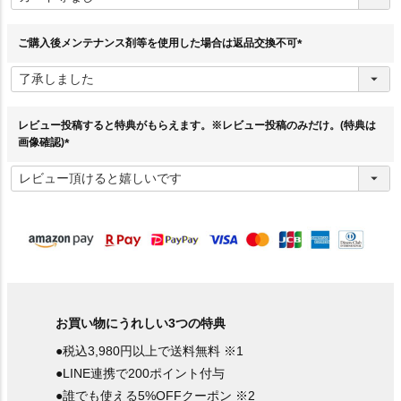
須
)
ご購入後メンテナンス剤等を使用した場合は返品交換不可
(
必
須
)
レビュー投稿すると特典がもらえます。※レビュー投稿のみだけ。(特典は
画像確認)
(
必
須
)
お買い物にうれしい3つの特典
●税込3,980円以上で送料無料 ※1
●LINE連携で200ポイント付与
●誰でも使える5%OFFクーポン ※2