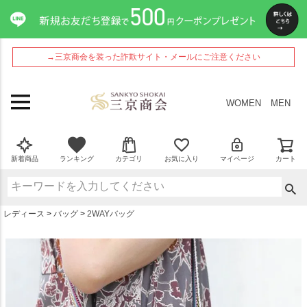
ペー
ジト
ップ
へ
→三京商会を装った詐欺サイト・メールにご注意ください
WOMEN
MEN
新着商品
ランキング
カテゴリ
お気に入り
マイページ
カート
レディース
バッグ
2WAYバッグ