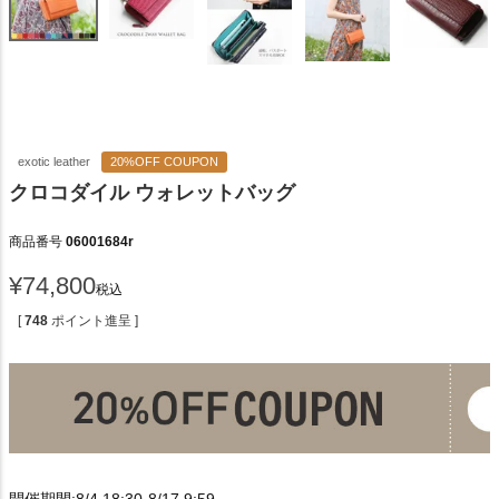
exotic leather
20%OFF COUPON
クロコダイル ウォレットバッグ
商品番号
06001684r
¥
74,800
税込
[
748
ポイント進呈 ]
開催期間:8/4 18:30-8/17 9:59