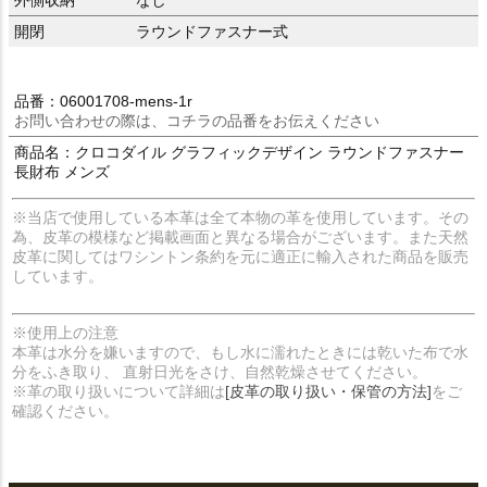
外側収納
なし
開閉
ラウンドファスナー式
品番：06001708-mens-1r
お問い合わせの際は、コチラの品番をお伝えください
商品名：クロコダイル グラフィックデザイン ラウンドファスナー
長財布 メンズ
※当店で使用している本革は全て本物の革を使用しています。その
為、皮革の模様など掲載画面と異なる場合がございます。また天然
皮革に関してはワシントン条約を元に適正に輸入された商品を販売
しています。
※使用上の注意
本革は水分を嫌いますので、もし水に濡れたときには乾いた布で水
分をふき取り、 直射日光をさけ、自然乾燥させてください。
※革の取り扱いについて詳細は
[皮革の取り扱い・保管の方法]
をご
確認ください。