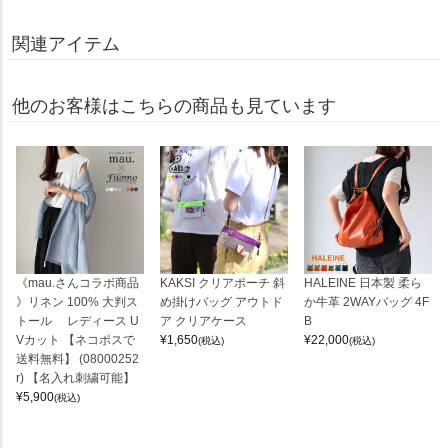
関連アイテム
他のお客様はこちらの商品も見ています
《mau.さんコラボ商品
KAKSI クリアポーチ 斜
HALEINE 日本製 柔ら
》リネン 100% 大判ス
め掛けバッグ アウトド
か牛革 2WAYバッグ 4F
トール レディース U
ア クリアケース
B
Vカット 【ネコポスで
¥
1,650
¥
22,000
(税込)
(税込)
送料無料】 (08000252
r) 【名入れ刺繍可能】
¥
5,900
(税込)