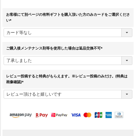
お客様にて別ページの有料ギフトを購入頂いた方のみカードをご選択くださ
い
(
必
須
)
ご購入後メンテナンス剤等を使用した場合は返品交換不可
(
必
須
)
レビュー投稿すると特典がもらえます。※レビュー投稿のみだけ。(特典は
画像確認)
(
必
須
)