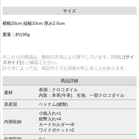
サイズ
横幅20cm 縦幅10cm 厚み2.5cm
重量：約190g
※こちらの商品は、独自の方法により採寸しています。詳細は
[サイ
ズガイド]
をご確認ください。
計り方によっては、表記サイズと誤差が生じることがあります。
商品詳細
表側：クロコダイル
素材
内装：本革(牛革)、生地、一部クロコダイル
原産国
ベトナム(縫製)
小銭入れ×1
紙幣入れ×4
内側収納
カードホルダー×8
ワイドポケット×2