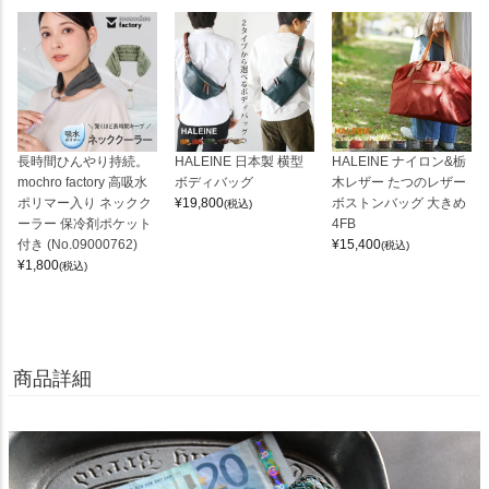
長時間ひんやり持続。
HALEINE 日本製 横型
HALEINE ナイロン&栃
mochro factory 高吸水
ボディバッグ
木レザー たつのレザー
ポリマー入り ネックク
¥
19,800
ボストンバッグ 大きめ
(税込)
ーラー 保冷剤ポケット
4FB
付き (No.09000762)
¥
15,400
(税込)
¥
1,800
(税込)
商品詳細