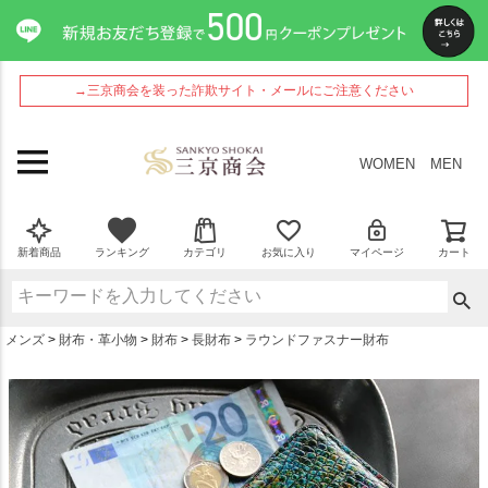
ペー
ジト
ップ
へ
→三京商会を装った詐欺サイト・メールにご注意ください
WOMEN
MEN
新着商品
ランキング
カテゴリ
お気に入り
マイページ
カート
メンズ
財布・革小物
財布
長財布
ラウンドファスナー財布