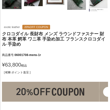
exotic leather
20%OFF COUPON
クロコダイル 長財布 メンズ ラウンドファスナー 財
布 本革 鰐革 ワニ革 手染め加工 フランスクロコダイ
ル 手染め
商品番号
06001708-mens-1r
¥
63,800
税込
[
638
ポイント進呈 ]