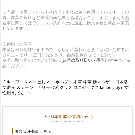
※当店で使用している本革は全て本物の革を使用しています。その
為、皮革の模様など掲載画面と異なる場合がございます。また天然
皮革に関してはワシントン条約を元に適正に輸入された商品を販売
しています。
※使用上の注意
本革は水分を嫌いますので、もし水に濡れたときには乾いた布で水
分をふき取り、 直射日光をさけ、自然乾燥させてください。
※革の取り扱いについて詳細は
[皮革の取り扱い・保管の方法]
をご確
認ください。
※キーワード ペン差し ペンホルダー 本革 牛革 栃木レザー 日本製
文房具 ステーショナリー 便利グッズ ユニセックス ladies lady's 女
性用 れでぃーす