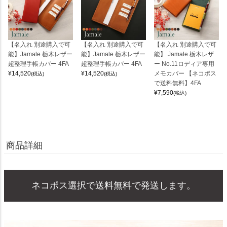
【名入れ 別途購入で可
【名入れ 別途購入で可
【名入れ 別途購入で可
能】Jamale 栃木レザー
能】Jamale 栃木レザー
能】 Jamale 栃木レザ
超整理手帳カバー 4FA
超整理手帳カバー 4FA
ー No.11ロディア専用
¥
14,520
¥
14,520
メモカバー 【ネコポス
(税込)
(税込)
で送料無料】4FA
¥
7,590
(税込)
商品詳細
ネコポス選択で送料無料で発送します。