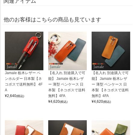
関連アイテム
他のお客様はこちらの商品も見ています
Jamale 栃木レザー ペ
【名入れ 別途購入で可
【名入れ 別途購入で可
ンホルダー 日本製【ネ
能】 Jamale 栃木レザ
能】 Jamale 栃木レザ
コポスで送料無料】 4F
ー 薄型 ペンケース 日
ー 薄型 ペンケース 日
A
本製 【ネコポスで送料
本製 【ネコポスで送料
¥
2,640
無料】4FA
無料】4FA
(税込)
¥
4,620
¥
4,620
(税込)
(税込)