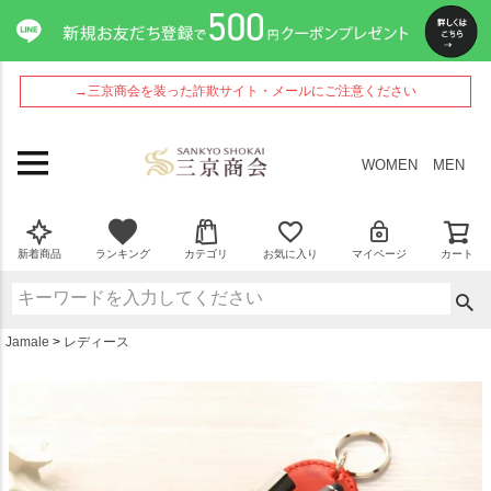
ペー
ジト
ップ
へ
→三京商会を装った詐欺サイト・メールにご注意ください
WOMEN
MEN
新着商品
ランキング
カテゴリ
お気に入り
マイページ
カート
Jamale
レディース