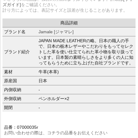
ズガイド]
をご確認ください。
計り方によっては、表記サイズと誤差が生じることがあります。
商品詳細
ブランド名
Jamale [ジャマレ]
JAPAN MADE LEATHERの略。日本の職人の手
で、日本の栃木レザーやこだわりをもってセレク
ブランド紹介
トした革を使い仕立てられた革小物を取り扱って
います。日本製の素晴らしさをより多くの人に知
ってもらうために立ち上げた自社ブランドです。
素材
牛革(本革)
原産国
日本
内側収納
-
外側収納
ペンホルダー×2
開閉
-
品番：07000035r
お問い合わせの際は、コチラの品番をお伝えください